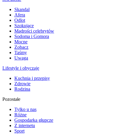
Skandal
Afera
Odlot
Szokujące
Mądrości celebrytów
Sodoma i Gomora
Mocne
Zobacz
Taśmy
Uwaga
Lifestyle i obyczaje
Kuchnia i przepisy
Zdrowie
Rodzina
Pozostałe
Tylko u nas
Różne
Gospodarka głupcze
Z internetu
Sport