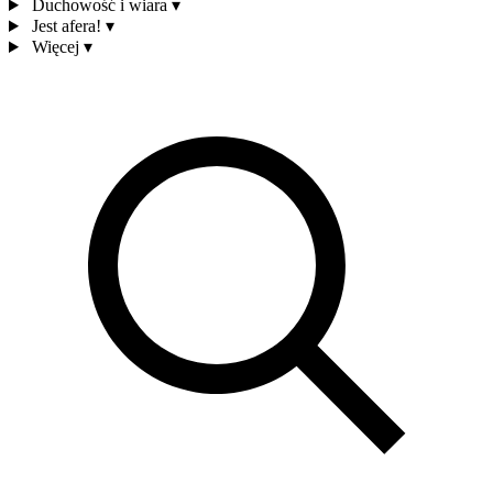
Duchowość i wiara
▾
Jest afera!
▾
Więcej
▾