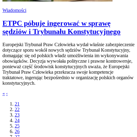
Wiadomości
ETPC póbuje ingerować w sprawę
sędziów i Trybunału Konstytucyjnego
Europejski Trybunał Praw Człowieka wydał właśnie zabezpieczenie
dotyczące sporu wokół nowych sędziów Trybunał Konstytucyjny,
domagając się od polskich władz umożliwienia im wykonywania
obowiązków. Decyzja wywołała polityczne i prawne kontrowersje,
ponieważ część środowisk konstytucyjnych uważa, że Europejski
Trybunał Praw Człowieka przekracza swoje kompetencje
traktatowe, ingerując bezpośrednio w organizację polskich organów
konstytucyjnych.
«
‹
21
22
23
24
25
26
27