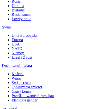
Rosja
Ukraina
Białoruś
Ruska smuta
Łowcy onuc
Świat
Unia Europejska
Europa
USA
NATO
Niemcy
Izrael i Żydzi
Duchowość i wiara
Kościół
Wiara
Świadectwo
Cywilizacja śmierci
Czasy końca
Prześladowanie chrześcijan
Ideologia gender
Jest afera!