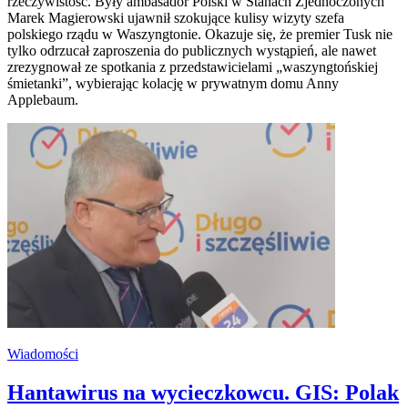
rzeczywistość. Były ambasador Polski w Stanach Zjednoczonych
Marek Magierowski ujawnił szokujące kulisy wizyty szefa
polskiego rządu w Waszyngtonie. Okazuje się, że premier Tusk nie
tylko odrzucał zaproszenia do publicznych wystąpień, ale nawet
zrezygnował ze spotkania z przedstawicielami „waszyngtońskiej
śmietanki”, wybierając kolację w prywatnym domu Anny
Applebaum.
Wiadomości
Hantawirus na wycieczkowcu. GIS: Polak