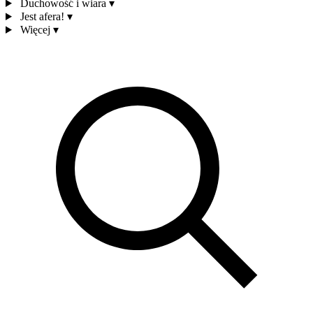
Duchowość i wiara
▾
Jest afera!
▾
Więcej
▾