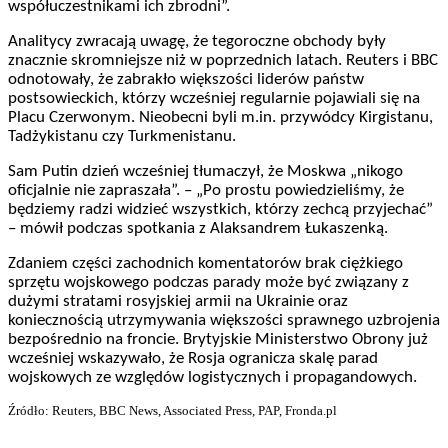
współuczestnikami ich zbrodni”.
Analitycy zwracają uwagę, że tegoroczne obchody były
znacznie skromniejsze niż w poprzednich latach. Reuters i BBC
odnotowały, że zabrakło większości liderów państw
postsowieckich, którzy wcześniej regularnie pojawiali się na
Placu Czerwonym. Nieobecni byli m.in. przywódcy Kirgistanu,
Tadżykistanu czy Turkmenistanu.
Sam Putin dzień wcześniej tłumaczył, że Moskwa „nikogo
oficjalnie nie zapraszała”. – „Po prostu powiedzieliśmy, że
będziemy radzi widzieć wszystkich, którzy zechcą przyjechać”
– mówił podczas spotkania z Alaksandrem Łukaszenką.
Zdaniem części zachodnich komentatorów brak ciężkiego
sprzętu wojskowego podczas parady może być związany z
dużymi stratami rosyjskiej armii na Ukrainie oraz
koniecznością utrzymywania większości sprawnego uzbrojenia
bezpośrednio na froncie. Brytyjskie Ministerstwo Obrony już
wcześniej wskazywało, że Rosja ogranicza skalę parad
wojskowych ze względów logistycznych i propagandowych.
Źródło: Reuters, BBC News, Associated Press, PAP, Fronda.pl