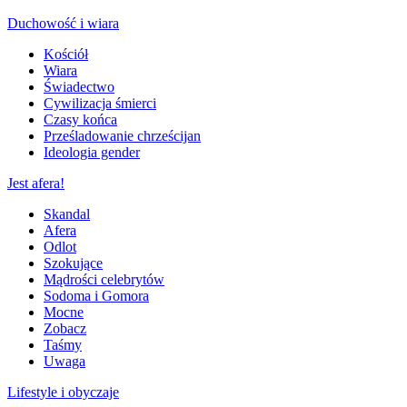
Duchowość i wiara
Kościół
Wiara
Świadectwo
Cywilizacja śmierci
Czasy końca
Prześladowanie chrześcijan
Ideologia gender
Jest afera!
Skandal
Afera
Odlot
Szokujące
Mądrości celebrytów
Sodoma i Gomora
Mocne
Zobacz
Taśmy
Uwaga
Lifestyle i obyczaje