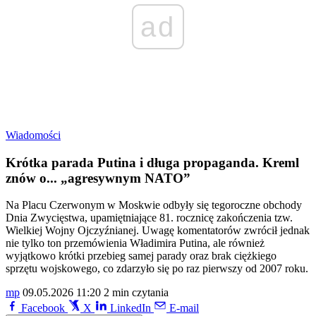
ad
Wiadomości
Krótka parada Putina i długa propaganda. Kreml
znów o... „agresywnym NATO”
Na Placu Czerwonym w Moskwie odbyły się tegoroczne obchody
Dnia Zwycięstwa, upamiętniające 81. rocznicę zakończenia tzw.
Wielkiej Wojny Ojczyźnianej. Uwagę komentatorów zwrócił jednak
nie tylko ton przemówienia Władimira Putina, ale również
wyjątkowo krótki przebieg samej parady oraz brak ciężkiego
sprzętu wojskowego, co zdarzyło się po raz pierwszy od 2007 roku.
mp
09.05.2026 11:20
2 min czytania
Facebook
X
LinkedIn
E-mail