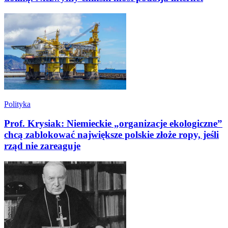
Polityka
Prof. Krysiak: Niemieckie „organizacje ekologiczne”
chcą zablokować największe polskie złoże ropy, jeśli
rząd nie zareaguje