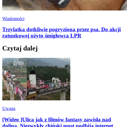
Wiadomości
Trzylatka dotkliwie pogryziona przez psa. Do akcji
ratunkowej użyto śmigłowca LPR
Czytaj dalej
Uwaga
[Wideo ]Ulica jak z filmów fantasy zawisła nad
doliną. Niezwykły chiński most podbija internet