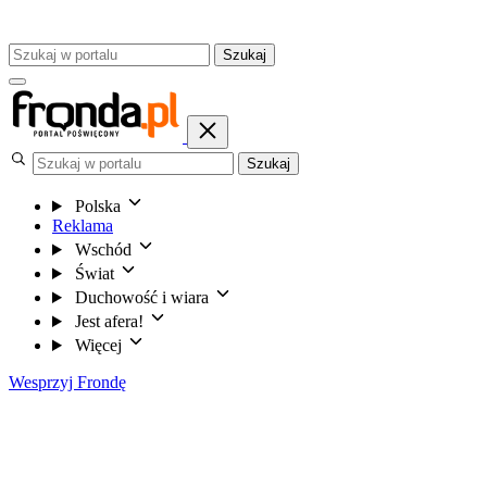
Szukaj
Szukaj
Polska
Reklama
Wschód
Świat
Duchowość i wiara
Jest afera!
Więcej
Wesprzyj Frondę