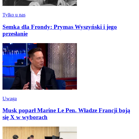
Tylko u nas
Semka dla Frondy: Prymas Wyszyński i jego
przesłanie
Uwaga
Musk poparł Marine Le Pen. Władze Francji boją
się X w wyborach