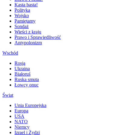
Kasta basta!
Polityka
Wojsko
Pamiętamy
Sondaż
Wieści z kraju
Prawo i Sprawiedliwość
Antypolonizm
Wschód
Rosja
Ukraina
Białoruś
Ruska smuta
Łowcy onuc
Świat
Unia Europejska
Europa
USA
NATO
Niemcy
Izrael i Żydzi