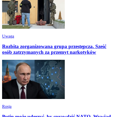
Uwaga
Rozbita zorganizowana grupa przestępcza. Sześć
osób zatrzymanych za przemyt narkotyków
Rosja
Putin może uderzyć, by sprawdzić NATO. Wywiad