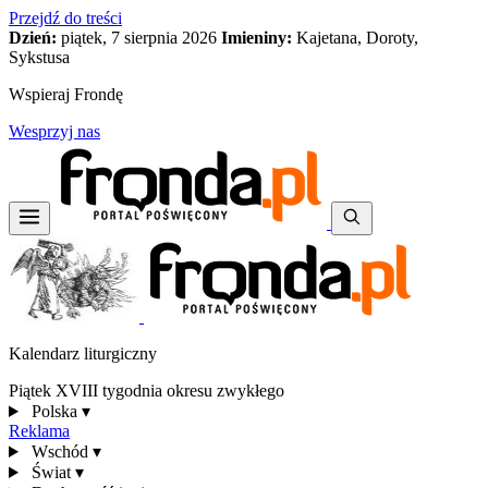
Przejdź do treści
Dzień:
piątek, 7 sierpnia 2026
Imieniny:
Kajetana, Doroty,
Sykstusa
Wspieraj Frondę
Wesprzyj nas
Kalendarz liturgiczny
Piątek XVIII tygodnia okresu zwykłego
Polska
▾
Reklama
Wschód
▾
Świat
▾