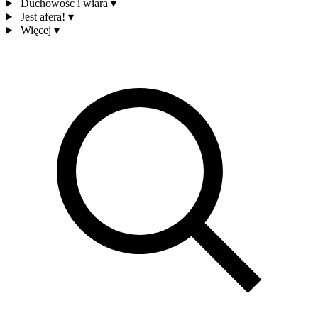
Duchowość i wiara
▾
Jest afera!
▾
Więcej
▾