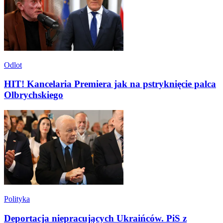
Odlot
HIT! Kancelaria Premiera jak na pstryknięcie palca
Olbrychskiego
Polityka
Deportacja niepracujących Ukraińców. PiS z