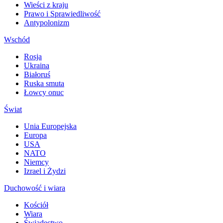
Wieści z kraju
Prawo i Sprawiedliwość
Antypolonizm
Wschód
Rosja
Ukraina
Białoruś
Ruska smuta
Łowcy onuc
Świat
Unia Europejska
Europa
USA
NATO
Niemcy
Izrael i Żydzi
Duchowość i wiara
Kościół
Wiara
Świadectwo