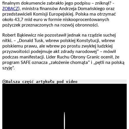
finalnym dokumencie zabrakło jego podpisu – zniknął? -
ZOBACZ
), ministra finansów Andrzeja Domańskiego oraz
przedstawicieli Komisji Europejskiej. Polska ma otrzymać
około 43,7 mld euro w formie niskooprocentowanych
pożyczek przeznaczonych na rozwój obronności.
Robert Bąkiewicz nie pozostawił jednak na rządzie suchej
nitki. – „Donald Tusk, wbrew polskiej Konstytucji, wbrew
polskiemu prawu, ale wbrew po prostu zwykłej ludzkiej
przyzwoitości podejmuje akt zdrady narodowej” – mówił
podczas manifestacji. Lider Ruchu Obrony Granic ocenił, że
program SAFE oznacza „założenie chomąta” i „pętli na polską
szyję”.
Dalsza część artykułu pod video
Play