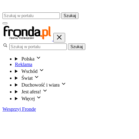
Szukaj
Szukaj
Polska
Reklama
Wschód
Świat
Duchowość i wiara
Jest afera!
Więcej
Wesprzyj Frondę