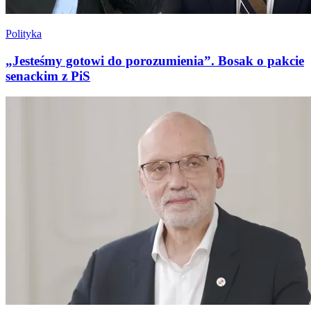
Polityka
„Jesteśmy gotowi do porozumienia”. Bosak o pakcie
senackim z PiS