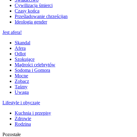
Cywilizacja śmierci
Czasy końca
Prześladowanie chrześcijan
Ideologia gender
Jest afera!
Skandal
Afera
Odlot
Szokujące
Mądrości celebrytów
Sodoma i Gomora
Mocne
Zobacz
Taśmy
Uwaga
Lifestyle i obyczaje
Kuchnia i przepisy
Zdrowie
Rodzina
Pozostałe