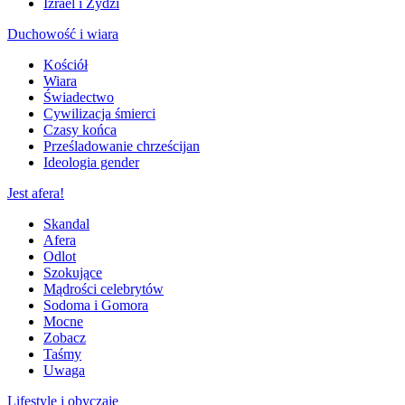
Izrael i Żydzi
Duchowość i wiara
Kościół
Wiara
Świadectwo
Cywilizacja śmierci
Czasy końca
Prześladowanie chrześcijan
Ideologia gender
Jest afera!
Skandal
Afera
Odlot
Szokujące
Mądrości celebrytów
Sodoma i Gomora
Mocne
Zobacz
Taśmy
Uwaga
Lifestyle i obyczaje