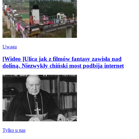
Uwaga
[Wideo ]Ulica jak z filmów fantasy zawisła nad
doliną. Niezwykły chiński most podbija internet
Tylko u nas