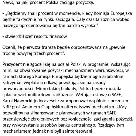
News, na jaki procent Polska zaciąga pożyczkę.
- „Będziemy znali procent w momencie, kiedy Komisja Europejska
będzie faktycznie na rynku zaciągała. Cały czas ta różnica wobec
naszego oprocentowania będzie bardzo wysoka.”
- stwierdził szef resortu finansów.
Ocenił, że pierwsza transza będzie oprocentowana na „pewnie
trochę powyżej trzech procent”.
Prezydent nie zgodził się na udział Polski w programie, wskazując
m.in. na obwarowanie pożyczki mechanizmem warunkowości, w
ramach którego Komisja Europejska będzie mogła arbitralnie
zatrzymać wypłatę środków, powołując się na zasady
praworządności. Mimo takiej blokady, Polska będzie musiała
spłacać wielomiliardowe zadłużenie. Wetując ustawę o SAFE,
Karol Nawrocki jednocześnie zaproponował wspólnie z prezesem
NBP prof. Adamem Glapińskim alternatywny mechanizm, który
pozwoliłby na sfinansowanie planowanych w ramach SAFE
przedsięwzięć zbrojeniowych bez konieczności zaciągania pożyczki,
przy wykorzystaniu zasobów banku centralnego. Rządzący tym
mechanizmem jednak nie byli zainteresowani.