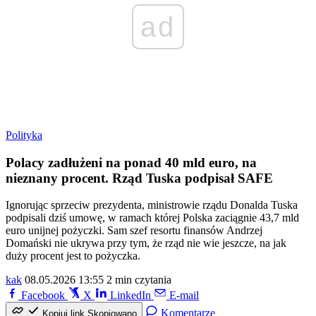
ad
Polityka
Polacy zadłużeni na ponad 40 mld euro, na
nieznany procent. Rząd Tuska podpisał SAFE
Ignorując sprzeciw prezydenta, ministrowie rządu Donalda Tuska
podpisali dziś umowę, w ramach której Polska zaciągnie 43,7 mld
euro unijnej pożyczki. Sam szef resortu finansów Andrzej
Domański nie ukrywa przy tym, że rząd nie wie jeszcze, na jak
duży procent jest to pożyczka.
kak
08.05.2026 13:55
2 min czytania
Facebook
X
LinkedIn
E-mail
Komentarze
Kopiuj link
Skopiowano