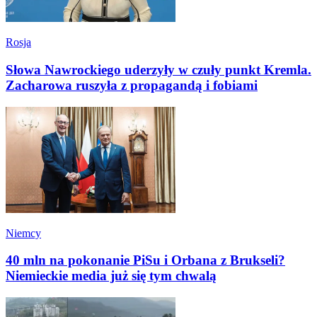
Rosja
Słowa Nawrockiego uderzyły w czuły punkt Kremla.
Zacharowa ruszyła z propagandą i fobiami
Niemcy
40 mln na pokonanie PiSu i Orbana z Brukseli?
Niemieckie media już się tym chwalą