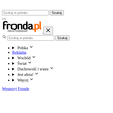
Szukaj
Szukaj
Polska
Reklama
Wschód
Świat
Duchowość i wiara
Jest afera!
Więcej
Wesprzyj Frondę