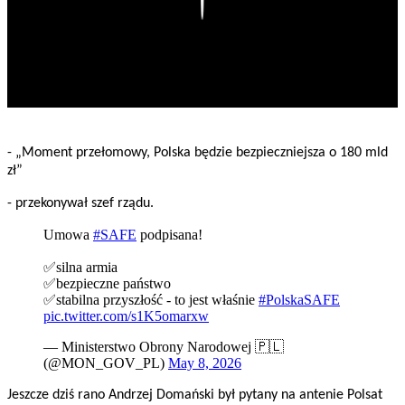
- „Moment przełomowy, Polska będzie bezpieczniejsza o 180 mld
zł”
- przekonywał szef rządu.
Umowa
#SAFE
podpisana!
✅silna armia
✅bezpieczne państwo
✅stabilna przyszłość - to jest właśnie
#PolskaSAFE
pic.twitter.com/s1K5omarxw
— Ministerstwo Obrony Narodowej 🇵🇱
(@MON_GOV_PL)
May 8, 2026
Jeszcze dziś rano Andrzej Domański był pytany na antenie Polsat