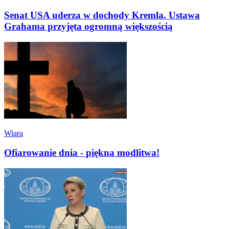
Senat USA uderza w dochody Kremla. Ustawa
Grahama przyjęta ogromną większością
Wiara
Ofiarowanie dnia - piękna modlitwa!