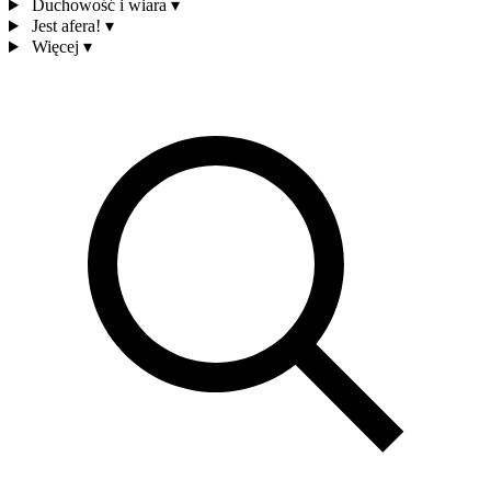
Duchowość i wiara
▾
Jest afera!
▾
Więcej
▾