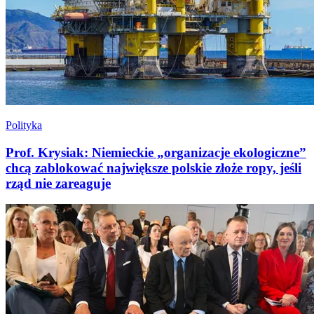
Polityka
Prof. Krysiak: Niemieckie „organizacje ekologiczne”
chcą zablokować największe polskie złoże ropy, jeśli
rząd nie zareaguje