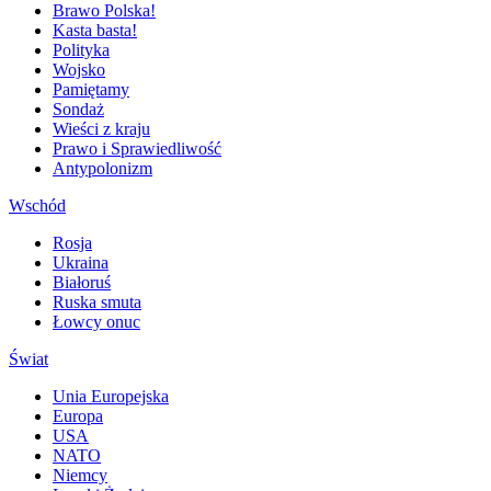
Brawo Polska!
Kasta basta!
Polityka
Wojsko
Pamiętamy
Sondaż
Wieści z kraju
Prawo i Sprawiedliwość
Antypolonizm
Wschód
Rosja
Ukraina
Białoruś
Ruska smuta
Łowcy onuc
Świat
Unia Europejska
Europa
USA
NATO
Niemcy