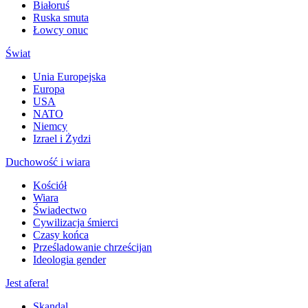
Białoruś
Ruska smuta
Łowcy onuc
Świat
Unia Europejska
Europa
USA
NATO
Niemcy
Izrael i Żydzi
Duchowość i wiara
Kościół
Wiara
Świadectwo
Cywilizacja śmierci
Czasy końca
Prześladowanie chrześcijan
Ideologia gender
Jest afera!
Skandal