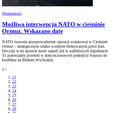
Wiadomości
Możliwa interwencja NATO w cieśninie
Ormuz. Wskazano datę
NATO rozważa przeprowadzenie operacji wojskowej w Cieśninie
Ormuz – strategicznym szlaku wodnym blokowanym przez Iran.
Decyzja w tej sprawie może zapaść już w najbliższych tygodniach.
To potencjalny przełom w dotychczasowym podejściu Sojuszu do
konfliktu na Bliskim Wschodzie.
«
‹
21
22
23
24
25
26
27
28