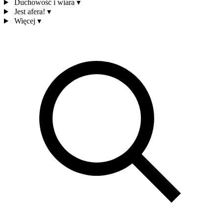
Duchowość i wiara
▾
Jest afera!
▾
Więcej
▾