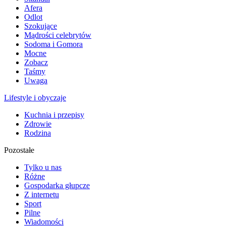
Afera
Odlot
Szokujące
Mądrości celebrytów
Sodoma i Gomora
Mocne
Zobacz
Taśmy
Uwaga
Lifestyle i obyczaje
Kuchnia i przepisy
Zdrowie
Rodzina
Pozostałe
Tylko u nas
Różne
Gospodarka głupcze
Z internetu
Sport
Pilne
Wiadomości