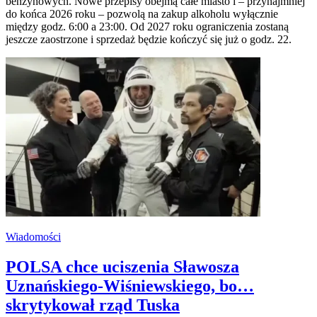
benzynowych. Nowe przepisy obejmą całe miasto i – przynajmniej
do końca 2026 roku – pozwolą na zakup alkoholu wyłącznie
między godz. 6:00 a 23:00. Od 2027 roku ograniczenia zostaną
jeszcze zaostrzone i sprzedaż będzie kończyć się już o godz. 22.
Wiadomości
POLSA chce uciszenia Sławosza
Uznańskiego-Wiśniewskiego, bo…
skrytykował rząd Tuska