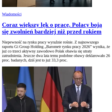
Wiadomości
Coraz większy lęk o pracę. Polacy boją
się zwolnień bardziej niż przed rokiem
Niepewność na rynku pracy wyraźnie rośnie. Z najnowszego
raportu Gi Group Holding „Barometr rynku pracy 2026” wynika, że
już co trzeci aktywny zawodowo Polak obawia się utraty
zatrudnienia. Jeszcze dwa lata temu podobne obawy deklarowało 26
proc. badanych, dziś jest to już 33,3 proc.