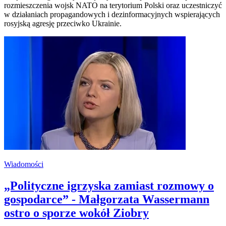
rozmieszczenia wojsk NATO na terytorium Polski oraz uczestniczyć
w działaniach propagandowych i dezinformacyjnych wspierających
rosyjską agresję przeciwko Ukrainie.
Wiadomości
„Polityczne igrzyska zamiast rozmowy o
gospodarce” - Małgorzata Wassermann
ostro o sporze wokół Ziobry