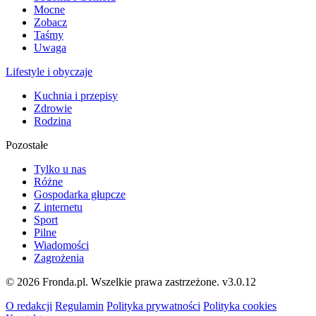
Mocne
Zobacz
Taśmy
Uwaga
Lifestyle i obyczaje
Kuchnia i przepisy
Zdrowie
Rodzina
Pozostałe
Tylko u nas
Różne
Gospodarka głupcze
Z internetu
Sport
Pilne
Wiadomości
Zagrożenia
© 2026 Fronda.pl. Wszelkie prawa zastrzeżone.
v3.0.12
O redakcji
Regulamin
Polityka prywatności
Polityka cookies