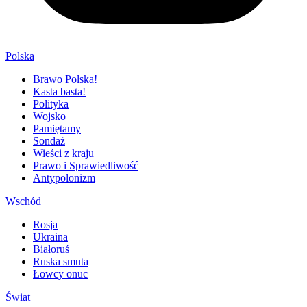
Polska
Brawo Polska!
Kasta basta!
Polityka
Wojsko
Pamiętamy
Sondaż
Wieści z kraju
Prawo i Sprawiedliwość
Antypolonizm
Wschód
Rosja
Ukraina
Białoruś
Ruska smuta
Łowcy onuc
Świat