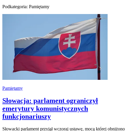
Podkategoria: Pamiętamy
Pamiętamy
Słowacja: parlament ograniczył
emerytury komunistycznych
funkcjonariuszy
Słowacki parlament przyjął wczoraj ustawę, mocą której obniżono