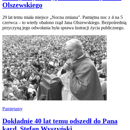
Olszewskiego
29 lat temu miała miejsce „Nocna zmiana”. Pamiętna noc z 4 na 5
czerwca – to wtedy obalono rząd Jana Olszewskiego. Bezpośrednią
przyczyną jego odwołania była sprawa lustracji życia publicznego.
Pamiętamy
Dokładnie 40 lat temu odszedł do Pana
kard. Stefan Wyszyński