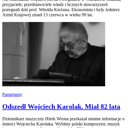
przyjaciele, przedstawiciele władz i licznych stowarzyszeń
pożegnali dziś prof. Witolda Kieżuna. Ekonomista i były żołnierz
Armii Krajowej zmarł 13 czerwca w wieku 99 lat.
Pamiętamy
Odszedł Wojciech Karolak. Miał 82 lata
Dziennikarz muzyczny Hirek Wrona przekazał smutne informacje o
śmierci Wojciecha Karolaka. Wybitny polski kompozytor, muzyk