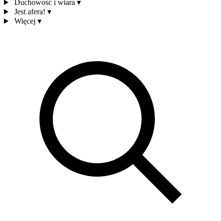
Duchowość i wiara
▾
Jest afera!
▾
Więcej
▾