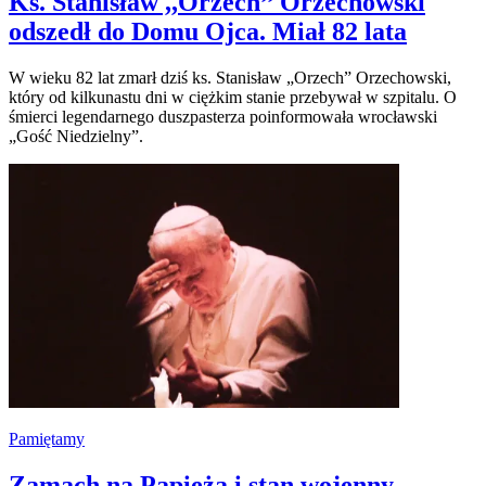
Ks. Stanisław ,,Orzech’’ Orzechowski
odszedł do Domu Ojca. Miał 82 lata
W wieku 82 lat zmarł dziś ks. Stanisław „Orzech” Orzechowski,
który od kilkunastu dni w ciężkim stanie przebywał w szpitalu. O
śmierci legendarnego duszpasterza poinformowała wrocławski
„Gość Niedzielny”.
Pamiętamy
Zamach na Papieża i stan wojenny