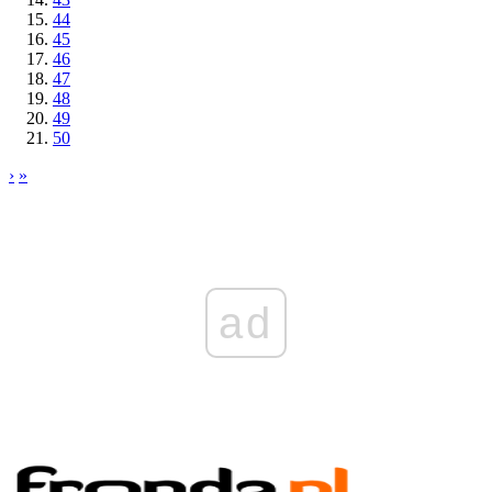
44
45
46
47
48
49
50
›
»
ad