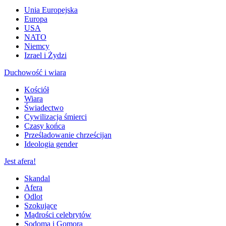
Unia Europejska
Europa
USA
NATO
Niemcy
Izrael i Żydzi
Duchowość i wiara
Kościół
Wiara
Świadectwo
Cywilizacja śmierci
Czasy końca
Prześladowanie chrześcijan
Ideologia gender
Jest afera!
Skandal
Afera
Odlot
Szokujące
Mądrości celebrytów
Sodoma i Gomora