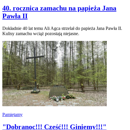
40. rocznica zamachu na papieża Jana
Pawła II
Dokładnie 40 lat temu Ali Agca strzelał do papieża Jana Pawła II.
Kulisy zamachu wciąż pozostają niejasne.
Pamiętamy
"Dobranoc!!! Cześć!!! Giniemy!!!"