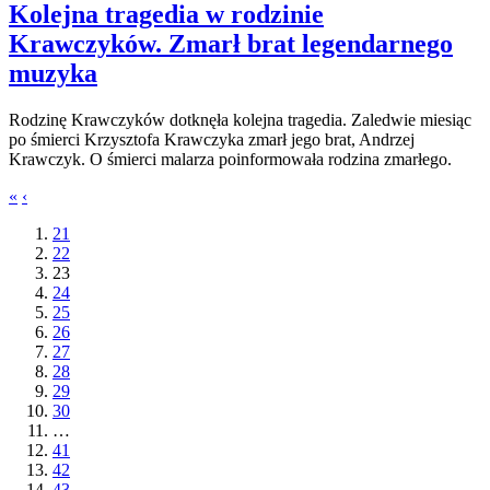
Kolejna tragedia w rodzinie
Krawczyków. Zmarł brat legendarnego
muzyka
Rodzinę Krawczyków dotknęła kolejna tragedia. Zaledwie miesiąc
po śmierci Krzysztofa Krawczyka zmarł jego brat, Andrzej
Krawczyk. O śmierci malarza poinformowała rodzina zmarłego.
«
‹
21
22
23
24
25
26
27
28
29
30
…
41
42
43