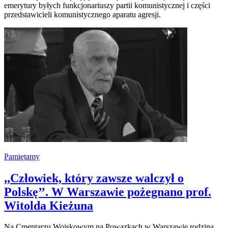
emerytury byłych funkcjonariuszy partii komunistycznej i części
przedstawicieli komunistycznego aparatu agresji.
Pamiętamy
,,Człowiek, który zawsze walczył o
Polskę’’. W Warszawie pożegnano prof.
Witolda Kieżuna
Na Cmentarzu Wojskowym na Powązkach w Warszawie rodzina,