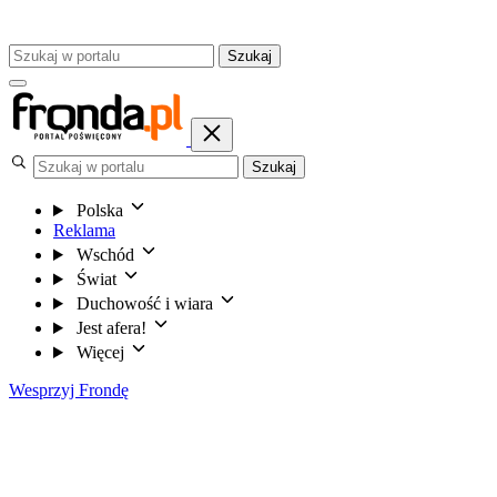
Szukaj
Szukaj
Polska
Reklama
Wschód
Świat
Duchowość i wiara
Jest afera!
Więcej
Wesprzyj Frondę