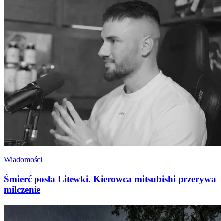
Wiadomości
Śmierć posła Litewki. Kierowca mitsubishi przerywa
milczenie