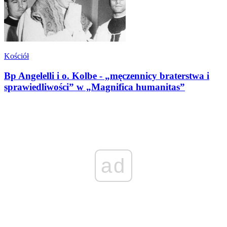
Kościół
Bp Angelelli i o. Kolbe - „męczennicy braterstwa i
sprawiedliwości” w „Magnifica humanitas”
ad