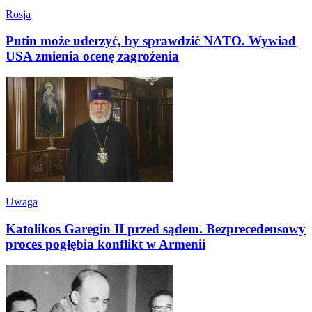
Rosja
Putin może uderzyć, by sprawdzić NATO. Wywiad
USA zmienia ocenę zagrożenia
Uwaga
Katolikos Garegin II przed sądem. Bezprecedensowy
proces pogłębia konflikt w Armenii