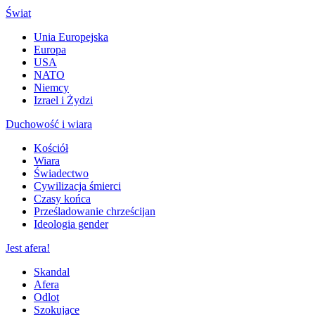
Świat
Unia Europejska
Europa
USA
NATO
Niemcy
Izrael i Żydzi
Duchowość i wiara
Kościół
Wiara
Świadectwo
Cywilizacja śmierci
Czasy końca
Prześladowanie chrześcijan
Ideologia gender
Jest afera!
Skandal
Afera
Odlot
Szokujące