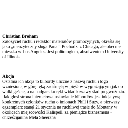
Christian Broham
Założyciel ruchu i redaktor materiałów promocyjnych, określa się
jako „nieużyteczny sługa Pana”. Pochodzi z Chicago, ale obecnie
mieszka w Los Angeles. Jest politologiem, absolwentem University
of Illinois.
Akcja
Ostatnia ich akcja to bilbordy uliczne z nazwą ruchu i logo –
wzniesioną w górę ręką zaciśniętą w pięść w wygrażającym jak do
walki geście, a na nadgarstku ręki widać krwawy ślad po gwoździu.
Jak głosi strona internetowa ustawianie bilbordów jest inicjatywą
konkretnych członków ruchu o imionach Phill i Suzy, a pierwszy
egzemplarz stanął 21 stycznia na ruchliwej trasie do Montany w
okolicach miejscowości Kalispell, za pieniądze biznesmena -
chrześcijanina Mela Sheerana