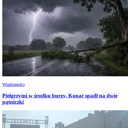
Wiadomości
Pielgrzymi w środku burzy. Konar spadł na dwie
pątniczki