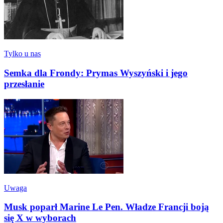
Tylko u nas
Semka dla Frondy: Prymas Wyszyński i jego
przesłanie
Uwaga
Musk poparł Marine Le Pen. Władze Francji boją
się X w wyborach