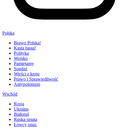
Polska
Brawo Polska!
Kasta basta!
Polityka
Wojsko
Pamiętamy
Sondaż
Wieści z kraju
Prawo i Sprawiedliwość
Antypolonizm
Wschód
Rosja
Ukraina
Białoruś
Ruska smuta
Łowcy onuc