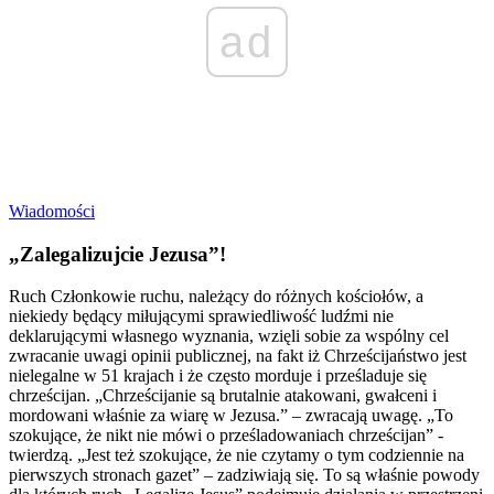
ad
Wiadomości
„Zalegalizujcie Jezusa”!
Ruch Członkowie ruchu, należący do różnych kościołów, a
niekiedy będący miłującymi sprawiedliwość ludźmi nie
deklarującymi własnego wyznania, wzięli sobie za wspólny cel
zwracanie uwagi opinii publicznej, na fakt iż Chrześcijaństwo jest
nielegalne w 51 krajach i że często morduje i prześladuje się
chrześcijan. „Chrześcijanie są brutalnie atakowani, gwałceni i
mordowani właśnie za wiarę w Jezusa.” – zwracają uwagę. „To
szokujące, że nikt nie mówi o prześladowaniach chrześcijan” -
twierdzą. „Jest też szokujące, że nie czytamy o tym codziennie na
pierwszych stronach gazet” – zadziwiają się. To są właśnie powody