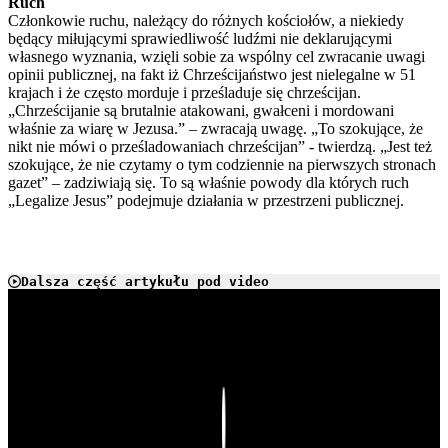
Ruch
Członkowie ruchu, należący do różnych kościołów, a niekiedy
będący miłującymi sprawiedliwość ludźmi nie deklarującymi
własnego wyznania, wzięli sobie za wspólny cel zwracanie uwagi
opinii publicznej, na fakt iż Chrześcijaństwo jest nielegalne w 51
krajach i że często morduje i prześladuje się chrześcijan.
„Chrześcijanie są brutalnie atakowani, gwałceni i mordowani
właśnie za wiarę w Jezusa.” – zwracają uwagę. „To szokujące, że
nikt nie mówi o prześladowaniach chrześcijan” - twierdzą. „Jest też
szokujące, że nie czytamy o tym codziennie na pierwszych stronach
gazet” – zadziwiają się. To są właśnie powody dla których ruch
„Legalize Jesus” podejmuje działania w przestrzeni publicznej.
Dalsza część artykułu pod video
Play