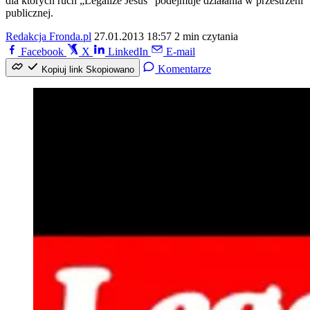
dla których ruch „Legalize Jesus” podejmuje działania w przestrzeni
publicznej.
Redakcja Fronda.pl
27.01.2013 18:57
2 min czytania
Facebook
X
LinkedIn
E-mail
Komentarze
Kopiuj link
Skopiowano