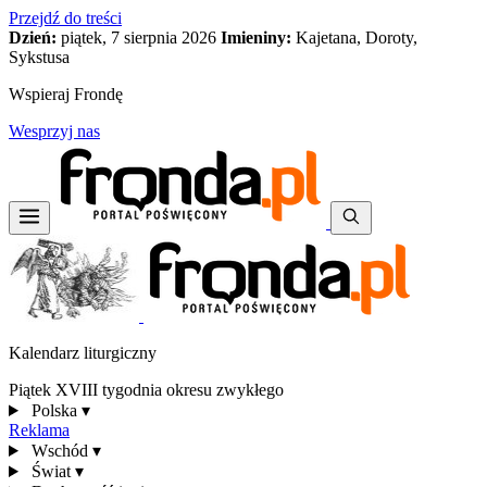
Przejdź do treści
Dzień:
piątek, 7 sierpnia 2026
Imieniny:
Kajetana, Doroty,
Sykstusa
Wspieraj Frondę
Wesprzyj nas
Kalendarz liturgiczny
Piątek XVIII tygodnia okresu zwykłego
Polska
▾
Reklama
Wschód
▾
Świat
▾