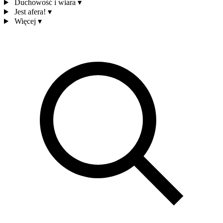
Duchowość i wiara
▾
Jest afera!
▾
Więcej
▾