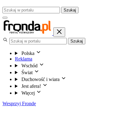
Szukaj
Szukaj
Polska
Reklama
Wschód
Świat
Duchowość i wiara
Jest afera!
Więcej
Wesprzyj Frondę