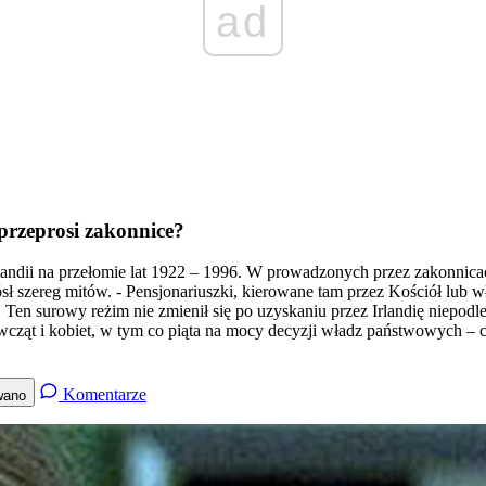
ad
 przeprosi zakonnice?
 Irlandii na przełomie lat 1922 – 1996. W prowadzonych przez zakonn
sł szereg mitów. - Pensjonariuszki, kierowane tam przez Kościół lub wł
 Ten surowy reżim nie zmienił się po uzyskaniu przez Irlandię niepodl
ewcząt i kobiet, w tym co piąta na mocy decyzji władz państwowych –
Komentarze
wano