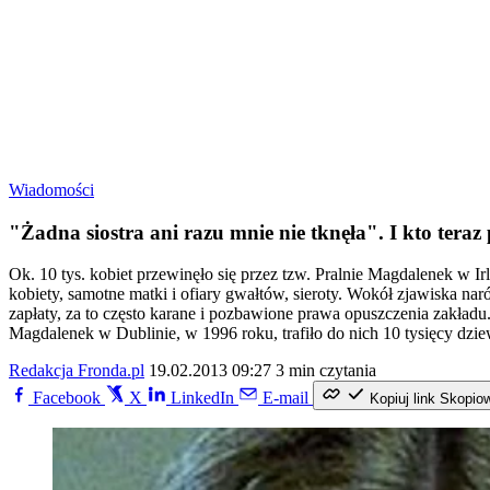
Wiadomości
"Żadna siostra ani razu mnie nie tknęła". I kto teraz
Ok. 10 tys. kobiet przewinęło się przez tzw. Pralnie Magdalenek w
kobiety, samotne matki i ofiary gwałtów, sieroty. Wokół zjawiska naró
zapłaty, za to często karane i pozbawione prawa opuszczenia zakładu.
Magdalenek w Dublinie, w 1996 roku, trafiło do nich 10 tysięcy dzi
Redakcja Fronda.pl
19.02.2013 09:27
3 min czytania
Facebook
X
LinkedIn
E-mail
Kopiuj link
Skopio