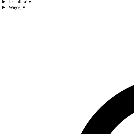
Jest afera!
▾
Więcej
▾