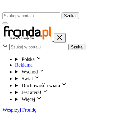
Szukaj
Szukaj
Polska
Reklama
Wschód
Świat
Duchowość i wiara
Jest afera!
Więcej
Wesprzyj Frondę