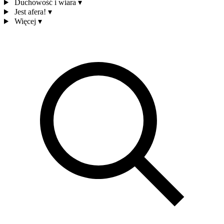
Duchowość i wiara
▾
Jest afera!
▾
Więcej
▾