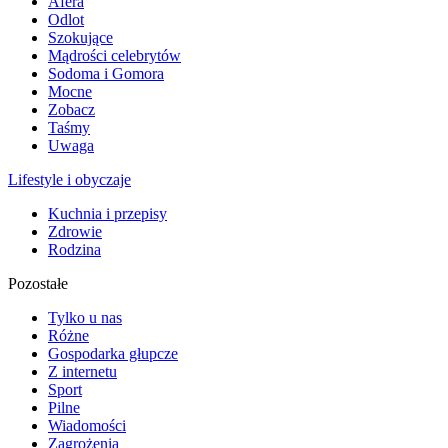
Afera
Odlot
Szokujące
Mądrości celebrytów
Sodoma i Gomora
Mocne
Zobacz
Taśmy
Uwaga
Lifestyle i obyczaje
Kuchnia i przepisy
Zdrowie
Rodzina
Pozostałe
Tylko u nas
Różne
Gospodarka głupcze
Z internetu
Sport
Pilne
Wiadomości
Zagrożenia