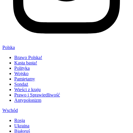
Polska
Brawo Polska!
Kasta basta!
Polityka
Wojsko
Pamiętamy
Sondaż
Wieści z kraju
Prawo i Sprawiedliwość
Antypolonizm
Wschód
Rosja
Ukraina
Białoruś