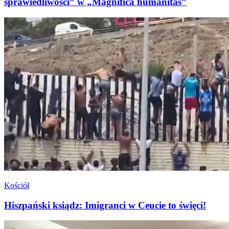
sprawiedliwości” w „Magnifica humanitas”
Kościół
Hiszpański ksiądz: Imigranci w Ceucie to święci!