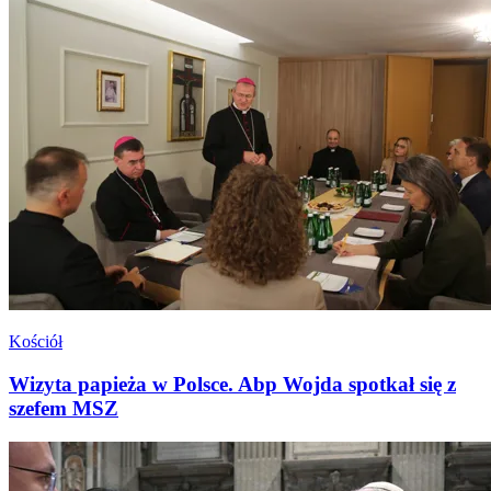
Kościół
Wizyta papieża w Polsce. Abp Wojda spotkał się z
szefem MSZ