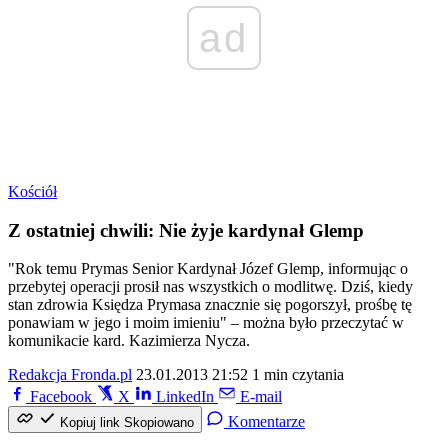
ad
Kościół
Z ostatniej chwili: Nie żyje kardynał Glemp
"Rok temu Prymas Senior Kardynał Józef Glemp, informując o
przebytej operacji prosił nas wszystkich o modlitwę. Dziś, kiedy
stan zdrowia Księdza Prymasa znacznie się pogorszył, prośbę tę
ponawiam w jego i moim imieniu" – można było przeczytać w
komunikacie kard. Kazimierza Nycza.
Redakcja Fronda.pl
23.01.2013 21:52
1 min czytania
Facebook
X
LinkedIn
E-mail
Komentarze
Kopiuj link
Skopiowano