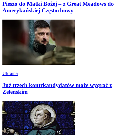
Pieszo do Matki Bożej – z Great Meadows do
Amerykańskiej Częstochowy
Ukraina
Już trzech kontrkandydatów może wygrać z
Zełenskim