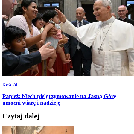
Kościół
Papież: Niech pielgrzymowanie na Jasną Górę
umocni wiarę i nadzieję
Czytaj dalej