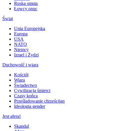
Ruska smuta
Łowcy onuc
Świat
Unia Europejska
Europa
USA
NATO
Niemcy
Izrael i Żydzi
Duchowość i wiara
Kościół
Wiara
Świadectwo
Cywilizacja śmierci
Czasy końca
Prześladowanie chrześcijan
Ideologia gender
Jest afera!
Skandal