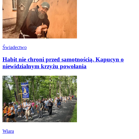
Świadectwo
Habit nie chroni przed samotnością. Kapucyn o
niewidzialnym krzyżu powołania
Wiara