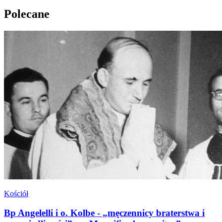
Polecane
Kościół
Bp Angelelli i o. Kolbe - „męczennicy braterstwa i