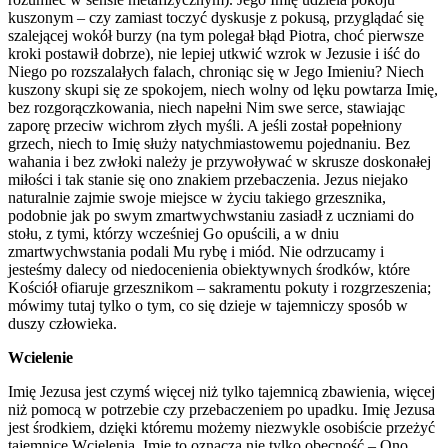
kuszonym – czy zamiast toczyć dyskusje z pokusą, przyglądać się
szalejącej wokół burzy (na tym polegał błąd Piotra, choć pierwsze
kroki postawił dobrze), nie lepiej utkwić wzrok w Jezusie i iść do
Niego po rozszalałych falach, chroniąc się w Jego Imieniu? Niech
kuszony skupi się ze spokojem, niech wolny od lęku powtarza Imię,
bez rozgorączkowania, niech napełni Nim swe serce, stawiając
zaporę przeciw wichrom złych myśli. A jeśli został popełniony
grzech, niech to Imię służy natychmiastowemu pojednaniu. Bez
wahania i bez zwłoki należy je przywoływać w skrusze doskonałej
miłości i tak stanie się ono znakiem przebaczenia. Jezus niejako
naturalnie zajmie swoje miejsce w życiu takiego grzesznika,
podobnie jak po swym zmartwychwstaniu zasiadł z uczniami do
stołu, z tymi, którzy wcześniej Go opuścili, a w dniu
zmartwychwstania podali Mu rybę i miód. Nie odrzucamy i
jesteśmy dalecy od niedocenienia obiektywnych środków, które
Kościół ofiaruje grzesznikom – sakramentu pokuty i rozgrzeszenia;
mówimy tutaj tylko o tym, co się dzieje w tajemniczy sposób w
duszy człowieka.
Wcielenie
Imię Jezusa jest czymś więcej niż tylko tajemnicą zbawienia, więcej
niż pomocą w potrzebie czy przebaczeniem po upadku. Imię Jezusa
jest środkiem, dzięki któremu możemy niezwykle osobiście przeżyć
tajemnicę Wcielenia. Imię to oznacza nie tylko obecność – Ono