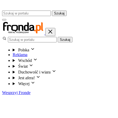
Szukaj
Szukaj
Polska
Reklama
Wschód
Świat
Duchowość i wiara
Jest afera!
Więcej
Wesprzyj Frondę