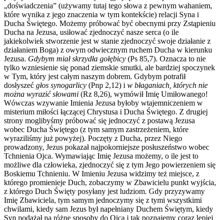
„doświadczenia” (używamy tutaj tego słowa z pewnym wahaniem,
które wynika z jego znaczenia w tym kontekście) relacji Syna i
Ducha Świętego. Możemy próbować być obecnymi przy Zstąpieniu
Ducha na Jezusa, usiłować zjednoczyć nasze serca (o ile
jakiekolwiek stworzenie jest w stanie zjednoczyć swoje działanie z
działaniem Boga) z owym odwiecznym ruchem Ducha w kierunku
Jezusa.
Gdybym miał skrzydła gołębicy
(Ps 85,7). Oznacza to nie
tylko wzniesienie się ponad ziemskie smutki, ale bardziej spoczynek
w Tym, który jest całym naszym dobrem. Gdybym potrafił
dosłyszeć
głos synogarlicy
(Pnp 2,12) i
w błaganiach, których nie
można wyrazić słowami
(Rz 8,26), wymówił Imię Umiłowanego!
Wówczas wzywanie Imienia Jezusa byłoby wtajemniczeniem w
misterium miłości łączącej Chrystusa i Ducha Świętego. Z drugiej
strony moglibyśmy próbować się jednoczyć z postawą Jezusa
wobec Ducha Świętego (z tym samym zastrzeżeniem, które
wyraziliśmy już powyżej). Poczęty z Ducha, przez Niego
prowadzony, Jezus pokazał najpokorniejsze posłuszeństwo wobec
Tchnienia Ojca. Wymawiając Imię Jezusa możemy, o ile jest to
możliwe dla człowieka, zjednoczyć się z tym Jego powierzeniem się
Boskiemu Tchnieniu. W Imieniu Jezusa widzimy też miejsce, z
którego promienieje Duch, zobaczymy w Zbawicielu punkt wyjścia,
z którego Duch Święty posyłany jest ludziom. Gdy przyzywamy
Imię Zbawiciela, tym samym jednoczymy się z tymi wszystkimi
chwilami, kiedy sam Jezus był napełniany Duchem Świętym, kiedy
Syn podążał na różne sposoby do Ojca i tak poznajemy coraz lepiej