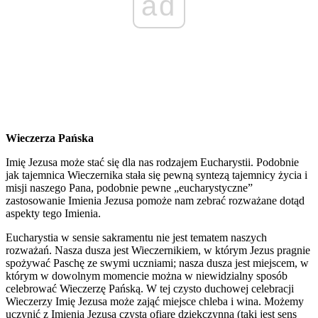
ad
Wieczerza Pańska
Imię Jezusa może stać się dla nas rodzajem Eucharystii. Podobnie
jak tajemnica Wieczernika stała się pewną syntezą tajemnicy życia i
misji naszego Pana, podobnie pewne „eucharystyczne”
zastosowanie Imienia Jezusa pomoże nam zebrać rozważane dotąd
aspekty tego Imienia.
Eucharystia w sensie sakramentu nie jest tematem naszych
rozważań. Nasza dusza jest Wieczernikiem, w którym Jezus pragnie
spożywać Paschę ze swymi uczniami; nasza dusza jest miejscem, w
którym w dowolnym momencie można w niewidzialny sposób
celebrować Wieczerzę Pańską. W tej czysto duchowej celebracji
Wieczerzy Imię Jezusa może zająć miejsce chleba i wina. Możemy
uczynić z Imienia Jezusa czystą ofiarę dziękczynną (taki jest sens