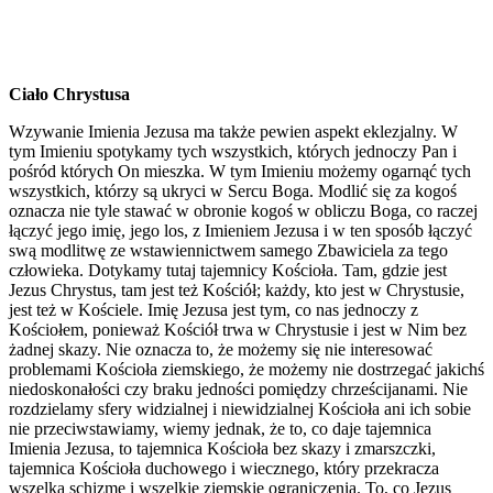
Ciało Chrystusa
Wzywanie Imienia Jezusa ma także pewien aspekt eklezjalny. W
tym Imieniu spotykamy tych wszystkich, których jednoczy Pan i
pośród których On mieszka. W tym Imieniu możemy ogarnąć tych
wszystkich, którzy są ukryci w Sercu Boga. Modlić się za kogoś
oznacza nie tyle stawać w obronie kogoś w obliczu Boga, co raczej
łączyć jego imię, jego los, z Imieniem Jezusa i w ten sposób łączyć
swą modlitwę ze wstawiennictwem samego Zbawiciela za tego
człowieka. Dotykamy tutaj tajemnicy Kościoła. Tam, gdzie jest
Jezus Chrystus, tam jest też Kościół; każdy, kto jest w Chrystusie,
jest też w Kościele. Imię Jezusa jest tym, co nas jednoczy z
Kościołem, ponieważ Kościół trwa w Chrystusie i jest w Nim bez
żadnej skazy. Nie oznacza to, że możemy się nie interesować
problemami Kościoła ziemskiego, że możemy nie dostrzegać jakichś
niedoskonałości czy braku jedności pomiędzy chrześcijanami. Nie
rozdzielamy sfery widzialnej i niewidzialnej Kościoła ani ich sobie
nie przeciwstawiamy, wiemy jednak, że to, co daje tajemnica
Imienia Jezusa, to tajemnica Kościoła bez skazy i zmarszczki,
tajemnica Kościoła duchowego i wiecznego, który przekracza
wszelką schizmę i wszelkie ziemskie ograniczenia. To, co Jezus