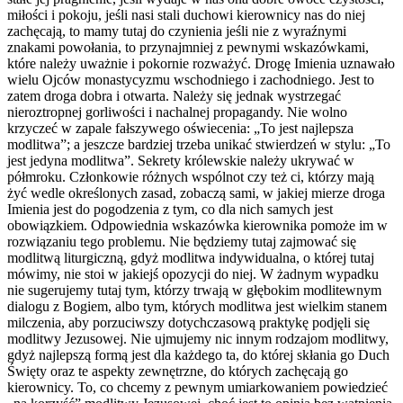
miłości i pokoju, jeśli nasi stali duchowi kierownicy nas do niej
zachęcają, to mamy tutaj do czynienia jeśli nie z wyraźnymi
znakami powołania, to przynajmniej z pewnymi wskazówkami,
które należy uważnie i pokornie rozważyć. Drogę Imienia uznawało
wielu Ojców monastycyzmu wschodniego i zachodniego. Jest to
zatem droga dobra i otwarta. Należy się jednak wystrzegać
nieroztropnej gorliwości i nachalnej propagandy. Nie wolno
krzyczeć w zapale fałszywego oświecenia: „To jest najlepsza
modlitwa”; a jeszcze bardziej trzeba unikać stwierdzeń w stylu: „To
jest jedyna modlitwa”. Sekrety królewskie należy ukrywać w
półmroku. Członkowie różnych wspólnot czy też ci, którzy mają
żyć wedle określonych zasad, zobaczą sami, w jakiej mierze droga
Imienia jest do pogodzenia z tym, co dla nich samych jest
obowiązkiem. Odpowiednia wskazówka kierownika pomoże im w
rozwiązaniu tego problemu. Nie będziemy tutaj zajmować się
modlitwą liturgiczną, gdyż modlitwa indywidualna, o której tutaj
mówimy, nie stoi w jakiejś opozycji do niej. W żadnym wypadku
nie sugerujemy tutaj tym, którzy trwają w głębokim modlitewnym
dialogu z Bogiem, albo tym, których modlitwa jest wielkim stanem
milczenia, aby porzuciwszy dotychczasową praktykę podjęli się
modlitwy Jezusowej. Nie ujmujemy nic innym rodzajom modlitwy,
gdyż najlepszą formą jest dla każdego ta, do której skłania go Duch
Święty oraz te aspekty zewnętrzne, do których zachęcają go
kierownicy. To, co chcemy z pewnym umiarkowaniem powiedzieć