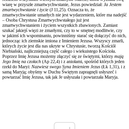
wiarę w przyszłe zmartwychwstanie, Jezus powiedział:
Ja Jestem
zmartwychwstanie i życie
(J 11,25). Oznacza to, że
zmartwychwstanie umarłych nie jest wydarzeniem, które ma nadejść
– Osoba Chrystusa Zmartwychwstałego już jest
zmartwychwstaniem i życiem wszystkich zbawionych. Zamiast
szukać jakiejś więzi ze zmarłymi, czy to w smętnej modlitwie, czy
w jakimś ich wspominaniu, powinniśmy starać się dołączyć do nich,
jednocząc ich ziemskie imiona z Imieniem Jezusa. Wszyscy zmarli,
których życie jest dla nas ukryte w Chrystusie, tworzą Kościół
Niebiański, najliczniejszą część całego i wiekuistego Kościoła.
Poprzez Imię Jezusa możemy złączyć się ze świętymi, którzy
mają
Jego Imię na czołach
(Ap 22,4) i z aniołami, spośród których jeden
rzekł do Maryi:
Nazwiesz swego Syna Imieniem Jezus
(Łk 1,31), i z
samą Maryją; obyśmy w Duchu Świętym zapragnęli usłyszeć i
powtarzać Imię Jezusa, tak jak Je usłyszała i powtarzała Maryja.