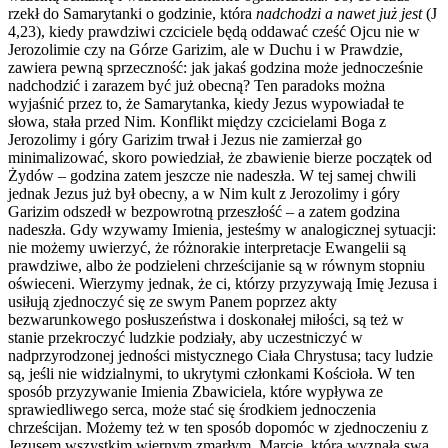
rzekł do Samarytanki o godzinie, która
nadchodzi a nawet już jest
(J
4,23), kiedy prawdziwi czciciele będą oddawać cześć Ojcu nie w
Jerozolimie czy na Górze Garizim, ale w Duchu i w Prawdzie,
zawiera pewną sprzeczność: jak jakaś godzina może jednocześnie
nadchodzić i zarazem być już obecną? Ten paradoks można
wyjaśnić przez to, że Samarytanka, kiedy Jezus wypowiadał te
słowa, stała przed Nim. Konflikt między czcicielami Boga z
Jerozolimy i góry Garizim trwał i Jezus nie zamierzał go
minimalizować, skoro powiedział, że zbawienie bierze początek od
Żydów – godzina zatem jeszcze nie nadeszła. W tej samej chwili
jednak Jezus już był obecny, a w Nim kult z Jerozolimy i góry
Garizim odszedł w bezpowrotną przeszłość – a zatem godzina
nadeszła. Gdy wzywamy Imienia, jesteśmy w analogicznej sytuacji:
nie możemy uwierzyć, że różnorakie interpretacje Ewangelii są
prawdziwe, albo że podzieleni chrześcijanie są w równym stopniu
oświeceni. Wierzymy jednak, że ci, którzy przyzywają Imię Jezusa i
usiłują zjednoczyć się ze swym Panem poprzez akty
bezwarunkowego posłuszeństwa i doskonałej miłości, są też w
stanie przekroczyć ludzkie podziały, aby uczestniczyć w
nadprzyrodzonej jedności mistycznego Ciała Chrystusa; tacy ludzie
są, jeśli nie widzialnymi, to ukrytymi członkami Kościoła. W ten
sposób przyzywanie Imienia Zbawiciela, które wypływa ze
sprawiedliwego serca, może stać się środkiem jednoczenia
chrześcijan. Możemy też w ten sposób dopomóc w zjednoczeniu z
Jezusem wszystkim wiernym zmarłym. Marcie, która wyznała swą