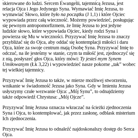
skierowane do ludzi. Sercem Ewangelii, tajemnicą Jezusa, jest
relacja Ojca i Jego Jedynego Syna. Wymawiać Imię Jezusa, to
wymawiać Słowo, które
było na początku
(J 1,1) i które Ojciec
wypowiada przez całą wieczność. Możemy powiedzieć, posługując
się pewnym antropomorfizmem, że Imię Jezusa to jest jedyne
ludzkie słowo, które wypowiada Ojciec, kiedy rodzi Syna i
powierza się Mu w wieczności. Przyzywać Imię Jezusa to znaczy
przybliżać się do Ojca, aby oddać się kontemplacji miłości i daru
Ojca, które za swoje centrum mają Osobę Syna. Przyzywać Imię to
odczuć, na ile jesteśmy w stanie, czym ta miłość jest, zjednoczyć się
z nią, posłyszeć głos Ojca, który mówi:
Ty jesteś mym Synem
Umiłowanym
(Łk 3,22) i wypowiedzieć nasze pokorne „tak” wobec
tej wielkiej tajemnicy.
Przyzywać Imię Jezusa to także, w mierze możliwej stworzeniu,
wnikanie w świadomość Jezusa jako Syna. Gdy w Imieniu Jezusa
usłyszymy czułe wezwanie Ojca: „Mój Synu”, to odnajdziemy
także odpowiedź Chrystusa: „Mój Ojcze”.
Przyzywać Imię Jezusa oznacza wkraczać na ścieżki zjednoczenia
Syna i Ojca, to kontemplować, jak przez zasłonę, odblask misterium
Ich zjednoczenia.
Przyzywać Imię Jezusa to odnaleźć najdoskonalszy dostęp do Serca
Ojca.