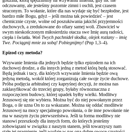
godzina, którą spędziliśmy na wzywaniu Imienia, gdy nic nie
odczuwamy, ale jesteśmy pozornie zimni i oschli, jest czasem
straconym. To wołanie, które dla nas wydaje się być bezpłodne, jest
bardzo miłe Bogu, gdyż – jeśli można tak powiedzieć – jest
chemicznie czyste, wolne od poszukiwania jakichś przyjemności
duchowych, a zredukowane do ofiary samej woli. Zbawiciel w
swym nieskończonym miłosierdziu otacza swe Imię aurą radości,
ciepła i światła.
Woń Twych pachnideł słodka, olejek rozlany – imię
Twe. Pociągnij mnie za sobą! Pobiegnijmy!
(Pnp 1,3–4).
Epizod czy metoda?
Wzywanie Imienia dla jednych będzie tylko epizodem na ich
duchowej drodze, a dla innych jedną z metod którą będą stosować.
Będą jednak i tacy, dla których wzywanie Imienia będzie ową
jedyną metodą, wokół której zorganizują całe swoje życie duchowe.
Próba podjęcia arbitralnej czy kapryśnej decyzji, że można nas
zaklasyfikować do trzeciej grupy, byłaby równoznaczna z
rozpoczęciem budowy, której upadek byłby wielki. Modlitwy
Jezusowej się nie wybiera. Można być do niej powołanym przez
Boga, o ile uzna On to za wskazane. Można się oddać modlitwie
Jezusowej na mocy specjalnego powołania, o ile inne powołanie nie
ma w naszym życiu pierwszeństwa. Jeśli ta forma modlitwy nie
stanowi przeszkody dla innych form, do których jesteśmy
zobowiązani w związku z naszym stanem, jeśli towarzyszy nam
stałe jej pragnienie, jeśli wydaje w nas ona dobre owoce czystości,