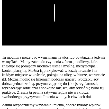
Play
Ta modlitwa może być wymawiana na głos lub powtarzana jedynie
w myślach. Mamy zatem do czynienia z formą modlitwy, która
znajduje się pomiędzy modlitwą ustną i myślną, medytacyjną i
kontemplacyjną. Można ją praktykować w każdym czasie i na
każdym miejscu: w kościele, pokoju, na ulicy, w biurze, warsztacie
itd. Można modlić się Imieniem podczas spaceru. Początkujący
dobrze jednak zrobią, przymuszając się do jakiejś regularności,
wyznaczając sobie czas i spokojne miejsce, aby oddać się tylko tej
praktyce. Zresztą ta pewna sztywna reguła nie wyklucza
swobodnego przyzywania Imienia w innych chwilach dnia.
Zanim rozpoczniemy wzywanie Imienia, dobrze byłoby wpierw