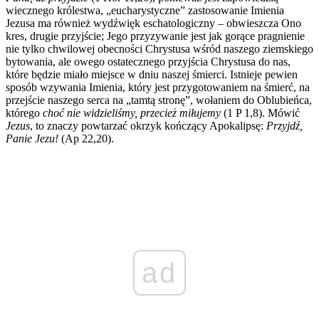
wiecznego królestwa, „eucharystyczne” zastosowanie Imienia
Jezusa ma również wydźwięk eschatologiczny – obwieszcza Ono
kres, drugie przyjście; Jego przyzywanie jest jak gorące pragnienie
nie tylko chwilowej obecności Chrystusa wśród naszego ziemskiego
bytowania, ale owego ostatecznego przyjścia Chrystusa do nas,
które będzie miało miejsce w dniu naszej śmierci. Istnieje pewien
sposób wzywania Imienia, który jest przygotowaniem na śmierć, na
przejście naszego serca na „tamtą stronę”, wołaniem do Oblubieńca,
którego
choć nie widzieliśmy, przecież miłujemy
(1 P 1,8). Mówić
Jezus
, to znaczy powtarzać okrzyk kończący Apokalipsę:
Przyjdź,
Panie Jezu!
(Ap 22,20).
ad