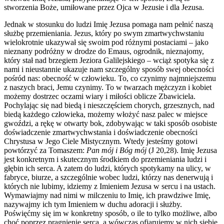
stworzenia Boże, umiłowane przez Ojca w Jezusie i dla Jezusa.
Jednak w stosunku do ludzi Imię Jezusa pomaga nam pełnić naszą
służbę przemieniania. Jezus, który po swym zmartwychwstaniu
wielokrotnie ukazywał się swoim pod różnymi postaciami – jako
nieznany podróżny w drodze do Emaus, ogrodnik, nieznajomy,
który stał nad brzegiem Jeziora Galilejskiego – wciąż spotyka się z
nami i nieustannie ukazuje nam szczególny sposób swej obecności
pośród nas: obecność w człowieku. To, co czynimy najmniejszemu
z naszych braci, Jemu czynimy. To w twarzach mężczyzn i kobiet
możemy dostrzec oczami wiary i miłości oblicze Zbawiciela.
Pochylając się nad biedą i nieszczęściem chorych, grzesznych, nad
biedą każdego człowieka, możemy włożyć nasz palec w miejsce
gwoździ, a rękę w otwarty bok, zdobywając w taki sposób osobiste
doświadczenie zmartwychwstania i doświadczenie obecności
Chrystusa w Jego Ciele Mistycznym. Wtedy jesteśmy gotowi
powtórzyć za Tomaszem:
Pan mój i Bóg mój
(J 20,28). Imię Jezusa
jest konkretnym i skutecznym środkiem do przemieniania ludzi i
głębin ich serca. A zatem do ludzi, których spotykamy na ulicy, w
fabryce, biurze, a szczególnie wobec ludzi, którzy nas denerwują i
których nie lubimy, idziemy z Imieniem Jezusa w sercu i na ustach.
Wymawiajmy nad nimi w milczeniu to Imię, ich prawdziwe Imię,
nazywajmy ich tym Imieniem w duchu adoracji i służby.
Poświęćmy się im w konkretny sposób, o ile to tylko możliwe, albo
choć poprzez pragnienie serca, a wówczas ofiarujemy w nich siebie