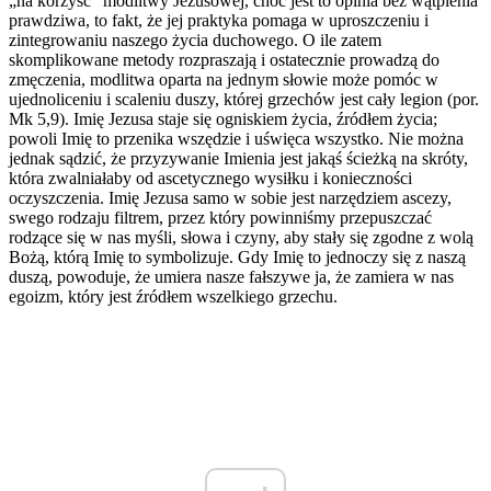
„na korzyść” modlitwy Jezusowej, choć jest to opinia bez wątpienia
prawdziwa, to fakt, że jej praktyka pomaga w uproszczeniu i
zintegrowaniu naszego życia duchowego. O ile zatem
skomplikowane metody rozpraszają i ostatecznie prowadzą do
zmęczenia, modlitwa oparta na jednym słowie może pomóc w
ujednoliceniu i scaleniu duszy, której grzechów jest cały legion (por.
Mk 5,9). Imię Jezusa staje się ogniskiem życia, źródłem życia;
powoli Imię to przenika wszędzie i uświęca wszystko. Nie można
jednak sądzić, że przyzywanie Imienia jest jakąś ścieżką na skróty,
która zwalniałaby od ascetycznego wysiłku i konieczności
oczyszczenia. Imię Jezusa samo w sobie jest narzędziem ascezy,
swego rodzaju filtrem, przez który powinniśmy przepuszczać
rodzące się w nas myśli, słowa i czyny, aby stały się zgodne z wolą
Bożą, którą Imię to symbolizuje. Gdy Imię to jednoczy się z naszą
duszą, powoduje, że umiera nasze fałszywe ja, że zamiera w nas
egoizm, który jest źródłem wszelkiego grzechu.