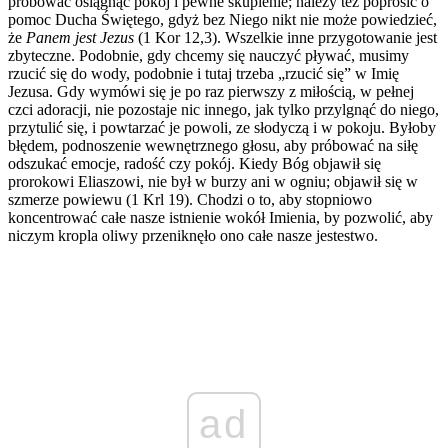
próbować osiągnąć pokój i pewne skupienie; należy też poprosić o
pomoc Ducha Świętego, gdyż bez Niego nikt nie może powiedzieć,
że
Panem jest Jezus
(1 Kor 12,3). Wszelkie inne przygotowanie jest
zbyteczne. Podobnie, gdy chcemy się nauczyć pływać, musimy
rzucić się do wody, podobnie i tutaj trzeba „rzucić się” w Imię
Jezusa. Gdy wymówi się je po raz pierwszy z miłością, w pełnej
czci adoracji, nie pozostaje nic innego, jak tylko przylgnąć do niego,
przytulić się, i powtarzać je powoli, ze słodyczą i w pokoju. Byłoby
błędem, podnoszenie wewnętrznego głosu, aby próbować na siłę
odszukać emocje, radość czy pokój. Kiedy Bóg objawił się
prorokowi Eliaszowi, nie był w burzy ani w ogniu; objawił się w
szmerze powiewu (1 Krl 19). Chodzi o to, aby stopniowo
koncentrować całe nasze istnienie wokół Imienia, by pozwolić, aby
niczym kropla oliwy przeniknęło ono całe nasze jestestwo.
ad