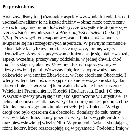
Po prostu Jezus
Analizowaliśmy tutaj różnorakie aspekty wzywania Imienia Jezusa i
uporządkowaliśmy je na kształt drabiny – obraz może pożyteczny,
ale i sztuczny; nietrudno doświadczyć, że wszystkie te stopnie są w
rzeczywistości wymieszane, a Bóg z
obfitości udziela Ducha
(J
3,34). Poszczególnym etapom wzywania Imienia właściwe jest
skupienie się na szczegółowych aspektach. W pewnym momencie
jednak takie klasyfikowanie staje się męczące, trudne, wręcz
niemożliwe. Wówczas przyzywanie Imienia staje się totalne – każdy
aspekt, wcześniej przeżywany oddzielnie, w jednej chwili, choć
mgliście, staje się obecny. Mówimy „Jezus” i spoczywamy w
niewysłowionej pełni. Wówczas Imię Jezusa wprowadza nas
całkowicie w tajemnicę Zbawiciela, w Jego absolutną Obecność. I
wtedy, w tej Obecności, zostają nam dane te wszystkie skarby, ku
którym Imię nas wcześniej kierowało: zbawienie i przebaczenie,
Wcielenie i Przemienienie, Kościół i Eucharystia, Duch i Ojciec.
Wszystkie rzeczy jawią się nam jako zjednoczone w Chrystusie. Ta
pełnia obecności jest dla nas wszystkim i Imię nie jest już potrzebne.
Kto dociera do tego punktu, nie potrzebuje już Imienia. W ciągu
drogi ono było oparciem dla obecności, dotarłszy do celu mamy
zostawić także Imię, mamy porzucić wszystko z wyjątkiem Jezusa
oraz niewysłowionej więzi z Nim. W promieniu światła skupiają się
różne kolory, które rozszczepiają się w pryzmacie. Podobnie Imię w