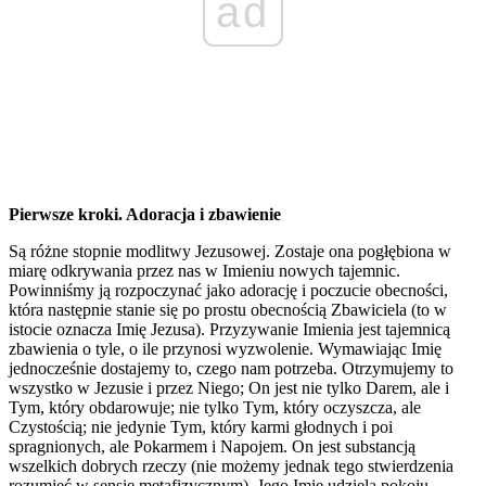
ad
Pierwsze kroki. Adoracja i zbawienie
Są różne stopnie modlitwy Jezusowej. Zostaje ona pogłębiona w
miarę odkrywania przez nas w Imieniu nowych tajemnic.
Powinniśmy ją rozpoczynać jako adorację i poczucie obecności,
która następnie stanie się po prostu obecnością Zbawiciela (to w
istocie oznacza Imię Jezusa). Przyzywanie Imienia jest tajemnicą
zbawienia o tyle, o ile przynosi wyzwolenie. Wymawiając Imię
jednocześnie dostajemy to, czego nam potrzeba. Otrzymujemy to
wszystko w Jezusie i przez Niego; On jest nie tylko Darem, ale i
Tym, który obdarowuje; nie tylko Tym, który oczyszcza, ale
Czystością; nie jedynie Tym, który karmi głodnych i poi
spragnionych, ale Pokarmem i Napojem. On jest substancją
wszelkich dobrych rzeczy (nie możemy jednak tego stwierdzenia
rozumieć w sensie metafizycznym). Jego Imię udziela pokoju