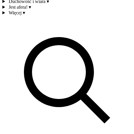
Duchowość i wiara
▾
Jest afera!
▾
Więcej
▾