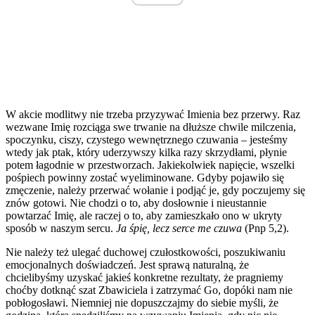
W akcie modlitwy nie trzeba przyzywać Imienia bez przerwy. Raz
wezwane Imię rozciąga swe trwanie na dłuższe chwile milczenia,
spoczynku, ciszy, czystego wewnętrznego czuwania – jesteśmy
wtedy jak ptak, który uderzywszy kilka razy skrzydłami, płynie
potem łagodnie w przestworzach. Jakiekolwiek napięcie, wszelki
pośpiech powinny zostać wyeliminowane. Gdyby pojawiło się
zmęczenie, należy przerwać wołanie i podjąć je, gdy poczujemy się
znów gotowi. Nie chodzi o to, aby dosłownie i nieustannie
powtarzać Imię, ale raczej o to, aby zamieszkało ono w ukryty
sposób w naszym sercu.
Ja śpię, lecz serce me czuwa
(Pnp 5,2).
Nie należy też ulegać duchowej czułostkowości, poszukiwaniu
emocjonalnych doświadczeń. Jest sprawą naturalną, że
chcielibyśmy uzyskać jakieś konkretne rezultaty, że pragniemy
choćby dotknąć szat Zbawiciela i zatrzymać Go, dopóki nam nie
pobłogosławi. Niemniej nie dopuszczajmy do siebie myśli, że