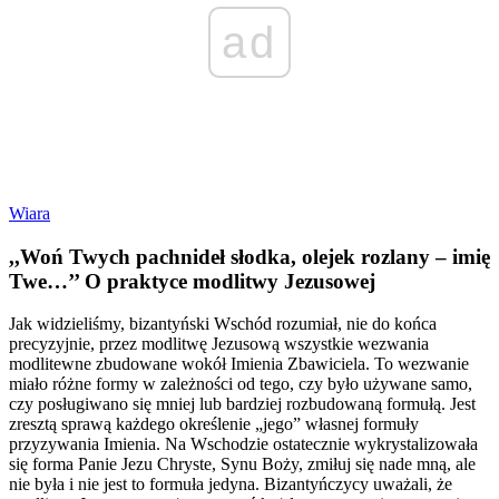
ad
Wiara
,,Woń Twych pachnideł słodka, olejek rozlany – imię
Twe…’’ O praktyce modlitwy Jezusowej
Jak widzieliśmy, bizantyński Wschód rozumiał, nie do końca
precyzyjnie, przez modlitwę Jezusową wszystkie wezwania
modlitewne zbudowane wokół Imienia Zbawiciela. To wezwanie
miało różne formy w zależności od tego, czy było używane samo,
czy posługiwano się mniej lub bardziej rozbudowaną formułą. Jest
zresztą sprawą każdego określenie „jego” własnej formuły
przyzywania Imienia. Na Wschodzie ostatecznie wykrystalizowała
się forma Panie Jezu Chryste, Synu Boży, zmiłuj się nade mną, ale
nie była i nie jest to formuła jedyna. Bizantyńczycy uważali, że