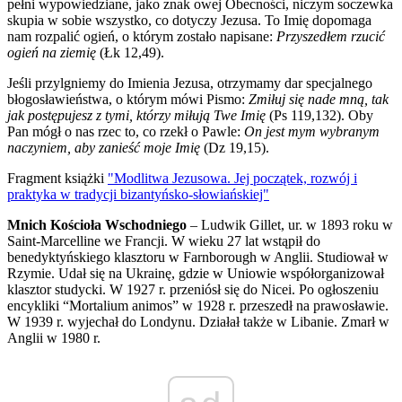
pełni wypowiedziane, jako znak owej Obecności, niczym soczewka
skupia w sobie wszystko, co dotyczy Jezusa. To Imię dopomaga
nam rozpalić ogień, o którym zostało napisane:
Przyszedłem rzucić
ogień na ziemię
(Łk 12,49).
Jeśli przylgniemy do Imienia Jezusa, otrzymamy dar specjalnego
błogosławieństwa, o którym mówi Pismo:
Zmiłuj się nade mną, tak
jak postępujesz z tymi, którzy miłują Twe Imię
(Ps 119,132). Oby
Pan mógł o nas rzec to, co rzekł o Pawle:
On jest mym wybranym
naczyniem, aby zanieść moje Imię
(Dz 19,15).
Fragment książki
"Modlitwa Jezusowa. Jej początek, rozwój i
praktyka w tradycji bizantyńsko-słowiańskiej"
Mnich Kościoła Wschodniego
– Ludwik Gillet, ur. w 1893 roku w
Saint-Marcelline we Francji. W wie­ku 27 lat wstąpił do
benedyktyńskiego klasztoru w Farnborough w Anglii. Studiował w
Rzymie. Udał się na Ukrainę, gdzie w Uniowie współorganizował
klasztor studycki. W 1927 r. przeniósł się do Nicei. Po ogłoszeniu
encykliki “Mortalium animos” w 1928 r. przeszedł na prawosławie.
W 1939 r. wyjechał do Londynu. Działał także w Libanie. Zmarł w
Anglii w 1980 r.