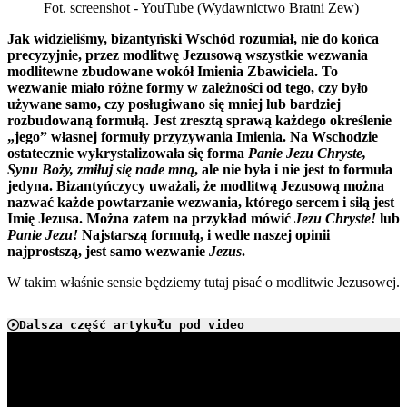
Fot. screenshot - YouTube (Wydawnictwo Bratni Zew)
Jak widzieliśmy, bizantyński Wschód rozumiał, nie do końca
precyzyjnie, przez modlitwę Jezusową wszystkie wezwania
modlitewne zbudowane wokół Imienia Zbawiciela. To
wezwanie miało różne formy w zależności od tego, czy było
używane samo, czy posługiwano się mniej lub bardziej
rozbudowaną formułą. Jest zresztą sprawą każdego określenie
„jego” własnej formuły przyzywania Imienia. Na Wschodzie
ostatecznie wykrystalizowała się forma
Panie Jezu Chryste,
Synu Boży, zmiłuj się nade mną
, ale nie była i nie jest to formuła
jedyna. Bizantyńczycy uważali, że modlitwą Jezusową można
nazwać każde powtarzanie wezwania, którego sercem i siłą jest
Imię Jezusa. Można zatem na przykład mówić
Jezu Chryste!
lub
Panie Jezu!
Najstarszą formułą, i wedle naszej opinii
najprostszą, jest samo wezwanie
Jezus
.
W takim właśnie sensie będziemy tutaj pisać o modlitwie Jezusowej.
Dalsza część artykułu pod video