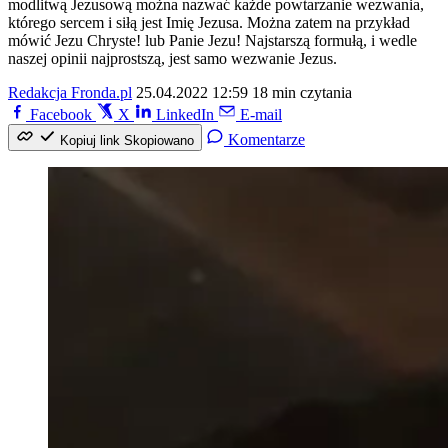
modlitwą Jezusową można nazwać każde powtarzanie wezwania,
którego sercem i siłą jest Imię Jezusa. Można zatem na przykład
mówić Jezu Chryste! lub Panie Jezu! Najstarszą formułą, i wedle
naszej opinii najprostszą, jest samo wezwanie Jezus.
Redakcja Fronda.pl
25.04.2022 12:59
18 min czytania
Facebook
X
LinkedIn
E-mail
Komentarze
Kopiuj link
Skopiowano