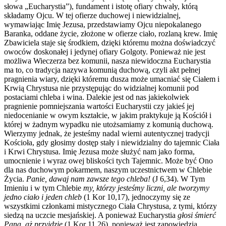
słowa „Eucharystia”), fundament i istotę ofiary chwały, którą
składamy Ojcu. W tej ofierze duchowej i niewidzialnej,
wymawiając Imię Jezusa, przedstawiamy Ojcu niepokalanego
Baranka, oddane życie, złożone w ofierze ciało, rozlaną krew. Imię
Zbawiciela staje się środkiem, dzięki któremu można doświadczyć
owoców doskonałej i jedynej ofiary Golgoty. Ponieważ nie jest
możliwa Wieczerza bez komunii, nasza niewidoczna Eucharystia
ma to, co tradycja nazywa komunią duchową, czyli akt pełnej
pragnienia wiary, dzięki któremu dusza może umacniać się Ciałem i
Krwią Chrystusa nie przystępując do widzialnej komunii pod
postaciami chleba i wina. Dalekie jest od nas jakiekolwiek
pragnienie pomniejszania wartości Eucharystii czy jakieś jej
niedocenianie w owym kształcie, w jakim praktykuje ją Kościół i
której w żadnym wypadku nie utożsamiamy z komunią duchową.
Wierzymy jednak, że jesteśmy nadal wierni autentycznej tradycji
Kościoła, gdy głosimy dostęp stały i niewidzialny do tajemnic Ciała
i Krwi Chrystusa. Imię Jezusa może służyć nam jako forma,
umocnienie i wyraz owej bliskości tych Tajemnic. Może być Ono
dla nas duchowym pokarmem, naszym uczestnictwem w Chlebie
Życia.
Panie, dawaj nam zawsze tego chleba!
(J 6,34). W Tym
Imieniu i w tym Chlebie
my, którzy jesteśmy liczni, ale tworzymy
jedno ciało i jeden chleb
(1 Kor 10,17), jednoczymy się ze
wszystkimi członkami mistycznego Ciała Chrystusa, z tymi, którzy
siedzą na uczcie mesjańskiej. A ponieważ Eucharystia
głosi śmierć
Pana, aż przyjdzie
(1 Kor 11,26), ponieważ jest zapowiedzią