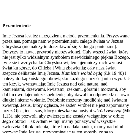
Przemienienie
Imię Jezusa jest też narzędziem, metodą przemienienia. Przyzywane
przez nas, pomaga nam w przemienieniu całego świata w Jezusa
Chrystusa (nie należy tu doszukiwać się żadnego panteizmu).
Dotyczy to nawet przyrody nieożywionej. Cały wszechświat, który
nie jest tylko widzialnym symbolem niewidzialnego piękna Bożego,
rwie się i wzdycha ku Chrystusowi; ten tajemniczy ruch wynosi
świat ku górze, do Chleba i Wina zbawienia; cały nasz świat
szepcze delikatnie Imię Jezusa.
Kamienie wołać będą
(Łk 19,40) i
należy do kapłańskiego obowiązku każdego chrześcijanina wyrażać
ten krzyk, wymawiając Imię Jezusa nad całą naturą, nad
kamieniami, drzewami, kwiatami, rzekami, górami i morzami, aby
dał im owo tajemnicze spełnienie, aby dawał im odpowiedź na owo
długie i nieme wołanie. Podobnie możemy modlić się nad światem
zwierząt. Jezus, który ogłasza, że żaden wróbel nie jest zapomniany
przez Ojca, ten Jezus, który mieszkał na pustyni
wśród zwierząt
(Mk
1,13), nie pozwoli, aby zwierzęta nie zostały wciągnięte w orbitę
Jego dobroci. Jak Adam w raju mamy ponazywać wszystkie
zwierzęta. Obok imienia, które im nadała nauka, mamy nad nimi
wezwać Imię Jezusa, przypominając w ten sposób, że są to