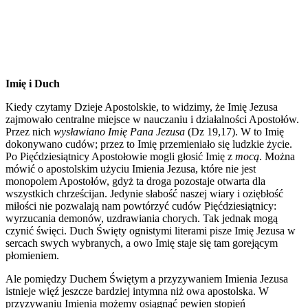
Imię i Duch
Kiedy czytamy Dzieje Apostolskie, to widzimy, że Imię Jezusa
zajmowało centralne miejsce w nauczaniu i działalności Apostołów.
Przez nich
wysławiano Imię Pana Jezusa
(Dz 19,17). W to Imię
dokonywano cudów; przez to Imię przemieniało się ludzkie życie.
Po Pięćdziesiątnicy Apostołowie mogli głosić Imię z
mocą
. Można
mówić o apostolskim użyciu Imienia Jezusa, które nie jest
monopolem Apostołów, gdyż ta droga pozostaje otwarta dla
wszystkich chrześcijan. Jedynie słabość naszej wiary i oziębłość
miłości nie pozwalają nam powtórzyć cudów Pięćdziesiątnicy:
wyrzucania demonów, uzdrawiania chorych. Tak jednak mogą
czynić święci. Duch Święty ognistymi literami pisze Imię Jezusa w
sercach swych wybranych, a owo Imię staje się tam gorejącym
płomieniem.
Ale pomiędzy Duchem Świętym a przyzywaniem Imienia Jezusa
istnieje więź jeszcze bardziej intymna niż owa apostolska. W
przyzywaniu Imienia możemy osiągnąć pewien stopień