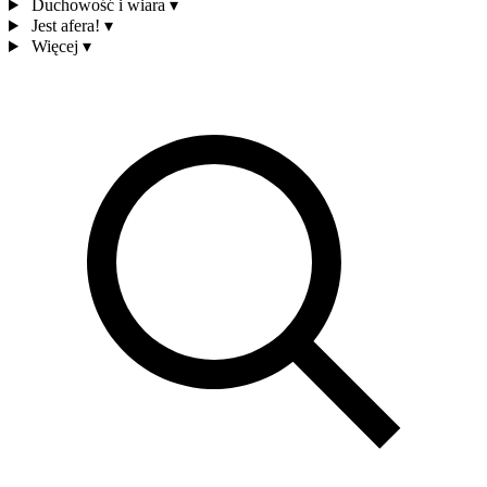
Duchowość i wiara
▾
Jest afera!
▾
Więcej
▾