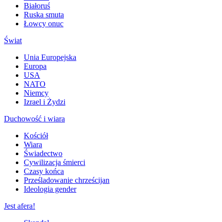
Białoruś
Ruska smuta
Łowcy onuc
Świat
Unia Europejska
Europa
USA
NATO
Niemcy
Izrael i Żydzi
Duchowość i wiara
Kościół
Wiara
Świadectwo
Cywilizacja śmierci
Czasy końca
Prześladowanie chrześcijan
Ideologia gender
Jest afera!