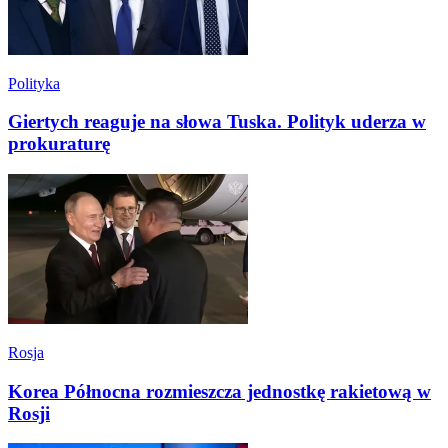
Polityka
Giertych reaguje na słowa Tuska. Polityk uderza w
prokuraturę
Rosja
Korea Północna rozmieszcza jednostkę rakietową w
Rosji