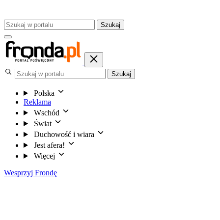
Szukaj
Szukaj
Polska
Reklama
Wschód
Świat
Duchowość i wiara
Jest afera!
Więcej
Wesprzyj Frondę