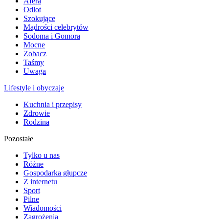
Afera
Odlot
Szokujące
Mądrości celebrytów
Sodoma i Gomora
Mocne
Zobacz
Taśmy
Uwaga
Lifestyle i obyczaje
Kuchnia i przepisy
Zdrowie
Rodzina
Pozostałe
Tylko u nas
Różne
Gospodarka głupcze
Z internetu
Sport
Pilne
Wiadomości
Zagrożenia