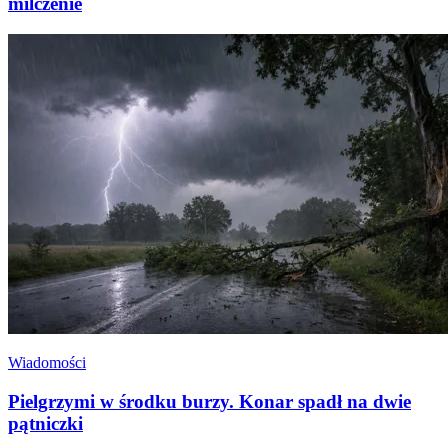
milczenie
Wiadomości
Pielgrzymi w środku burzy. Konar spadł na dwie
pątniczki