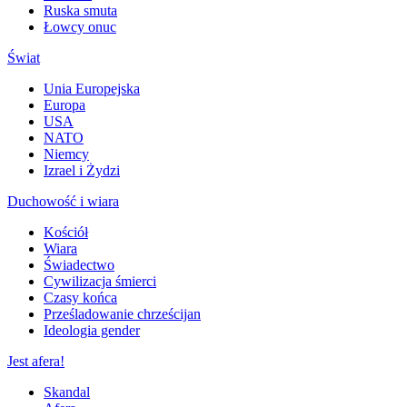
Ruska smuta
Łowcy onuc
Świat
Unia Europejska
Europa
USA
NATO
Niemcy
Izrael i Żydzi
Duchowość i wiara
Kościół
Wiara
Świadectwo
Cywilizacja śmierci
Czasy końca
Prześladowanie chrześcijan
Ideologia gender
Jest afera!
Skandal