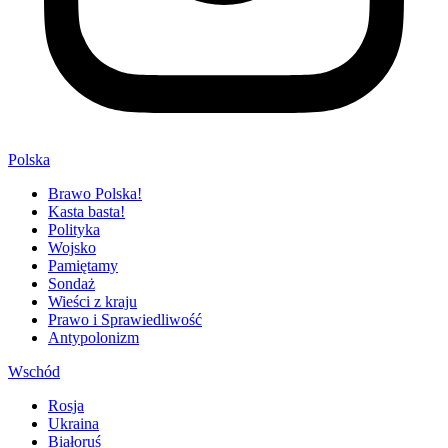
Polska
Brawo Polska!
Kasta basta!
Polityka
Wojsko
Pamiętamy
Sondaż
Wieści z kraju
Prawo i Sprawiedliwość
Antypolonizm
Wschód
Rosja
Ukraina
Białoruś