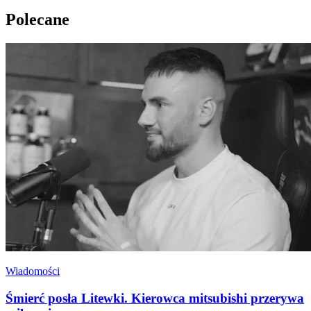
Polecane
Wiadomości
Śmierć posła Litewki. Kierowca mitsubishi przerywa