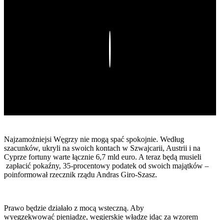
Play
Najzamożniejsi Węgrzy nie mogą spać spokojnie. Według
szacunków, ukryli na swoich kontach w Szwajcarii, Austrii i na
Cyprze fortuny warte łącznie 6,7 mld euro. A teraz będą musieli
zapłacić pokaźny, 35-procentowy podatek od swoich majątków –
poinformował rzecznik rządu Andras Giro-Szasz.
Prawo będzie działało z mocą wsteczną. Aby
wyegzekwować pieniądze, węgierskie władze idąc za wzorem