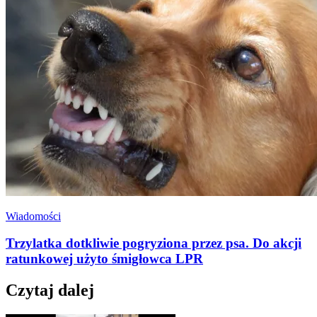
Wiadomości
Trzylatka dotkliwie pogryziona przez psa. Do akcji
ratunkowej użyto śmigłowca LPR
Czytaj dalej