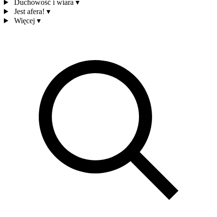
Duchowość i wiara
▾
Jest afera!
▾
Więcej
▾