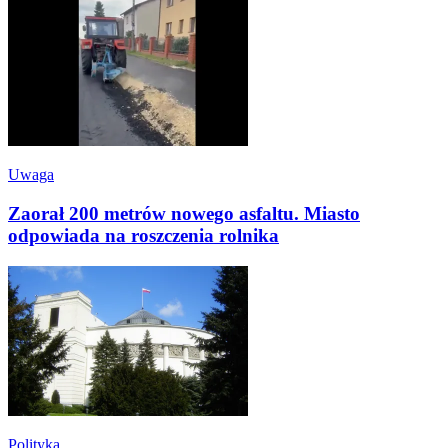
Uwaga
Zaorał 200 metrów nowego asfaltu. Miasto
odpowiada na roszczenia rolnika
Polityka