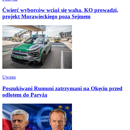
Ćwierć wyborców wciąż się waha. KO prowadzi,
projekt Morawieckiego poza Sejmem
Uwaga
Poszukiwani Rumuni zatrzymani na Okęciu przed
odlotem do Paryża