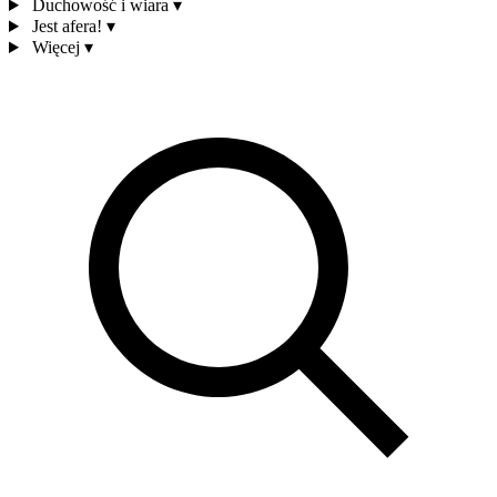
Duchowość i wiara
▾
Jest afera!
▾
Więcej
▾