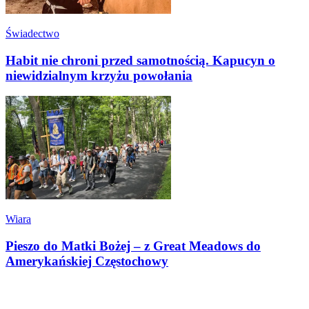
Świadectwo
Habit nie chroni przed samotnością. Kapucyn o
niewidzialnym krzyżu powołania
Wiara
Pieszo do Matki Bożej – z Great Meadows do
Amerykańskiej Częstochowy