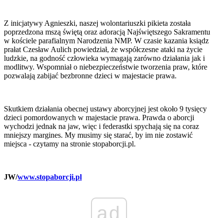
Z inicjatywy Agnieszki, naszej wolontariuszki pikieta została
poprzedzona mszą świętą oraz adoracją Najświętszego Sakramentu
w kościele parafialnym Narodzenia NMP. W czasie kazania ksiądz
prałat Czesław Aulich powiedział, że współczesne ataki na życie
ludzkie, na godność człowieka wymagają zarówno działania jak i
modlitwy. Wspomniał o niebezpieczeństwie tworzenia praw, które
pozwalają zabijać bezbronne dzieci w majestacie prawa.
Skutkiem działania obecnej ustawy aborcyjnej jest około 9 tysięcy
dzieci pomordowanych w majestacie prawa. Prawda o aborcji
wychodzi jednak na jaw, więc i federastki spychają się na coraz
mniejszy margines. My musimy się starać, by im nie zostawić
miejsca - czytamy na stronie stopaborcji.pl.
JW/
www.stopaborcji.pl
ad