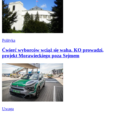
Polityka
Ćwierć wyborców wciąż się waha. KO prowadzi,
projekt Morawieckiego poza Sejmem
Uwaga