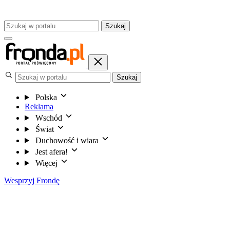
Szukaj
Szukaj
Polska
Reklama
Wschód
Świat
Duchowość i wiara
Jest afera!
Więcej
Wesprzyj Frondę