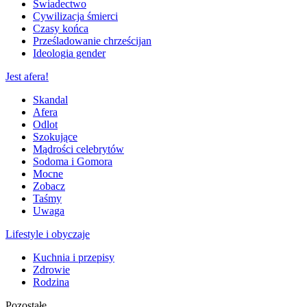
Świadectwo
Cywilizacja śmierci
Czasy końca
Prześladowanie chrześcijan
Ideologia gender
Jest afera!
Skandal
Afera
Odlot
Szokujące
Mądrości celebrytów
Sodoma i Gomora
Mocne
Zobacz
Taśmy
Uwaga
Lifestyle i obyczaje
Kuchnia i przepisy
Zdrowie
Rodzina
Pozostałe