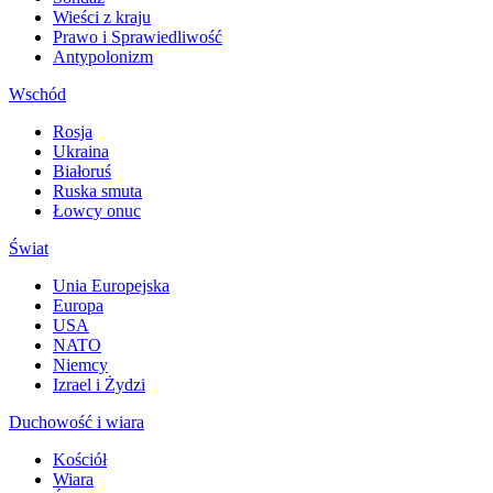
Wieści z kraju
Prawo i Sprawiedliwość
Antypolonizm
Wschód
Rosja
Ukraina
Białoruś
Ruska smuta
Łowcy onuc
Świat
Unia Europejska
Europa
USA
NATO
Niemcy
Izrael i Żydzi
Duchowość i wiara
Kościół
Wiara