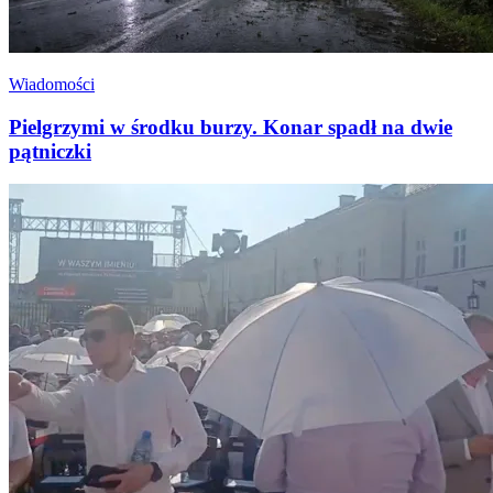
Wiadomości
Pielgrzymi w środku burzy. Konar spadł na dwie
pątniczki