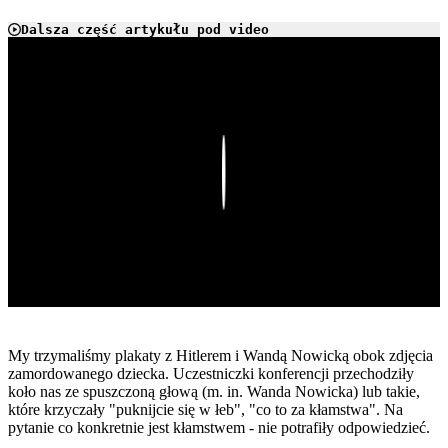
Dalsza część artykułu pod video
Play
My trzymaliśmy plakaty z Hitlerem i Wandą Nowicką obok zdjęcia
zamordowanego dziecka. Uczestniczki konferencji przechodziły
koło nas ze spuszczoną głową (m. in. Wanda Nowicka) lub takie,
które krzyczały "puknijcie się w łeb", "co to za kłamstwa". Na
pytanie co konkretnie jest kłamstwem - nie potrafiły odpowiedzieć.