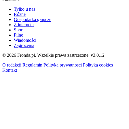
Tylko u nas
Różne
Gospodarka głupcze
Z internetu
Sport
Pilne
Wiadomości
Zagrożenia
© 2026 Fronda.pl. Wszelkie prawa zastrzeżone.
v3.0.12
O redakcji
Regulamin
Polityka prywatności
Polityka cookies
Kontakt