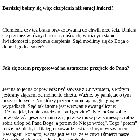
Bardziej boimy się więc cierpienia niż samej śmierci?
Cierpienia czy też braku przygotowania do chwili przejścia. Umiera
się przecież w różnych okolicznościach, w różnym stanie
świadomości i poziomie cierpienia. Stąd modlimy się do Boga o
dobrą i godną śmierć.
Jak się zatem przygotować na ostateczne przejście do Pana?
Jest na to jedna odpowiedź: być zawsze z Chrystusem, z którym
jesteśmy złączeni od momentu chrztu. Ważne, by pamiętać o tym
przez całe życie. Niektórzy przecież umierają nagle, giną w
wypadkach. Stąd tak istotne jest wezwanie ewangeliczne:
"Czuwajcie, bo nie znacie dnia ani godziny". Nie można sobie
powiedzieć: "jeszcze mam czas, jeszcze może przez miesiąc zrobię
sobie urlop od Pana Boga, a potem do Niego wrócę". Tego "potem"
może już nie być. Dlatego czuwanie jest tak silnym wezwaniem
Ewangelii. Ponadto, ważna jest wiara, że w chwili śmierci nasze
życie się nie kończy, a jedynie się zmienia
.