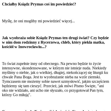
Chciałby Ksiądz Prymas coś im powiedzieć?
Myślę, że oni mogliby mi powiedzieć więcej...
Jak wyobraża sobie Ksiądz Prymas ten drugi świat? Czy będzie
w nim dom rodzinny z Rycerzewa, chleb, który piekła matka,
kościół w Inowrocławiu...?
To świat zupełnie inny od obecnego. Na pewno będzie to życie
intensywne, skondensowane, w którym nie istnieje nuda. Niekiedy
myślimy o niebie, jak o wielkiej, długiej, niekończącej się liturgii ku
chwale Pana Boga. Jest to wyobrażanie nieba na wzór ziemski.
Tymczasem nie możemy sobie nawet uzmysłowić, jakim szczęściem
będziemy się tam cieszyć. Przecież, jak mówi Pismo Święte, "ani
oko nie widziało, ani ucho nie słyszało, co przygotował Pan tym,
którzy Go miłują".