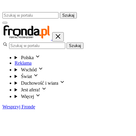
Szukaj
Szukaj
Polska
Reklama
Wschód
Świat
Duchowość i wiara
Jest afera!
Więcej
Wesprzyj Frondę