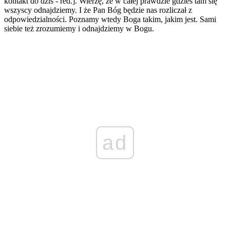
kontakt do dziś - red.]. Wierzę, że w całej prawdzie gdzieś tam się
wszyscy odnajdziemy. I że Pan Bóg będzie nas rozliczał z
odpowiedzialności. Poznamy wtedy Boga takim, jakim jest. Sami
siebie też zrozumiemy i odnajdziemy w Bogu.
ad