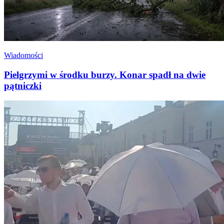
Wiadomości
Pielgrzymi w środku burzy. Konar spadł na dwie
pątniczki