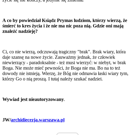
A co by powiedział Ksiądz Prymas ludziom, którzy wierzą, że
śmierć to kres życia i że nie ma nic poza nią. Gdzie oni mają
znaleźć nadzieję?
Ci, co nie wierzą, odczuwają tragiczny "brak". Brak wiary, która
daje szansę na nowe życie. Zauważmy jednak, że człowiek
niewierzący - paradoksalnie - też musi wierzyć: w niebyt, w brak
Boga. Nie może mieć pewności, że Boga nie ma. Bo na to też
dowody nie istnieją. Wierzę, że Bóg nie odmawia łaski wiary tym,
którzy Go o nią proszą. I tutaj należy szukać nadziei.
Wywiad jest nieautoryzowany
.
JW/
archidiecezja.warszawa.pl