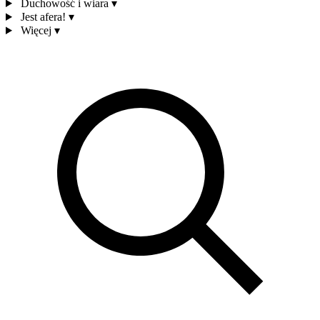
Duchowość i wiara
▾
Jest afera!
▾
Więcej
▾