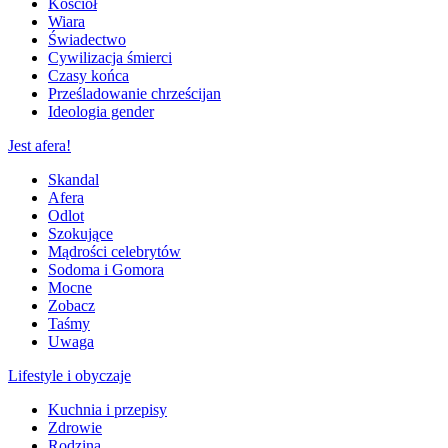
Kościół
Wiara
Świadectwo
Cywilizacja śmierci
Czasy końca
Prześladowanie chrześcijan
Ideologia gender
Jest afera!
Skandal
Afera
Odlot
Szokujące
Mądrości celebrytów
Sodoma i Gomora
Mocne
Zobacz
Taśmy
Uwaga
Lifestyle i obyczaje
Kuchnia i przepisy
Zdrowie
Rodzina