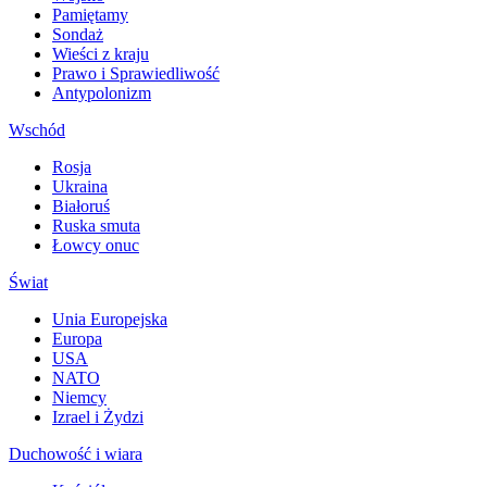
Pamiętamy
Sondaż
Wieści z kraju
Prawo i Sprawiedliwość
Antypolonizm
Wschód
Rosja
Ukraina
Białoruś
Ruska smuta
Łowcy onuc
Świat
Unia Europejska
Europa
USA
NATO
Niemcy
Izrael i Żydzi
Duchowość i wiara