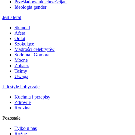
Prześladowanie chrześcijan
Ideologia gender
Jest afera!
Skandal
Afera
Odlot
Szokujące
Mądrości celebrytów
Sodoma i Gomora
Mocne
Zobacz
Taśmy
Uwaga
Lifestyle i obyczaje
Kuchnia i przepisy
Zdrowie
Rodzina
Pozostałe
Tylko u nas
Różne