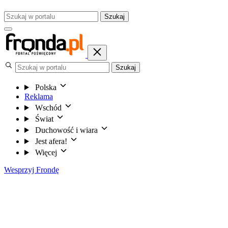
Szukaj
Szukaj
Polska
Reklama
Wschód
Świat
Duchowość i wiara
Jest afera!
Więcej
Wesprzyj Frondę