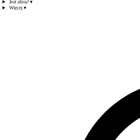
Jest afera!
▾
Więcej
▾