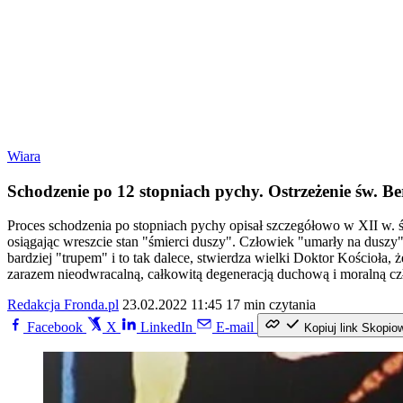
Wiara
Schodzenie po 12 stopniach pychy. Ostrzeżenie św. B
Proces schodzenia po stopniach pychy opisał szczegółowo w XII w. ś
osiągając wreszcie stan "śmierci duszy". Człowiek "umarły na duszy" 
bardziej "trupem" i to tak dalece, stwierdza wielki Doktor Kościoła
zarazem nieodwracalną, całkowitą degeneracją duchową i moralną cz
Redakcja Fronda.pl
23.02.2022 11:45
17 min czytania
Facebook
X
LinkedIn
E-mail
Kopiuj link
Skopio