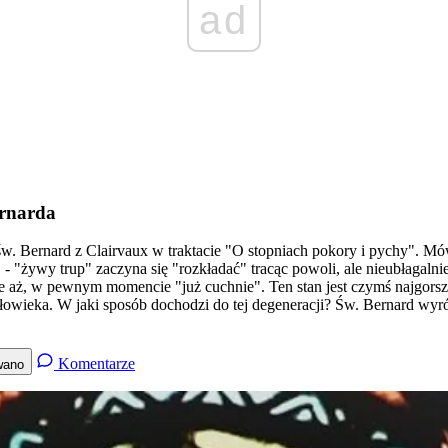
ad
ernarda
w. Bernard z Clairvaux w traktacie "O stopniach pokory i pychy". Mó
- "żywy trup" zaczyna się "rozkładać" tracąc powoli, ale nieubłagalnie
, że aż, w pewnym momencie "już cuchnie". Ten stan jest czymś najgors
łowieka. W jaki sposób dochodzi do tej degeneracji? Św. Bernard wyr
Komentarze
wano