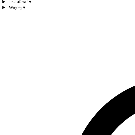
Jest afera!
▾
Więcej
▾