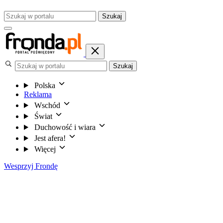
Szukaj
Szukaj
Polska
Reklama
Wschód
Świat
Duchowość i wiara
Jest afera!
Więcej
Wesprzyj Frondę