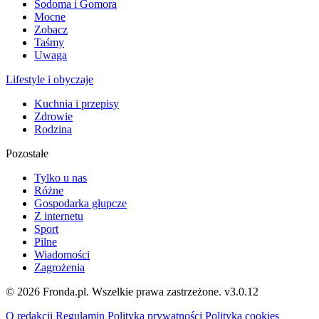
Sodoma i Gomora
Mocne
Zobacz
Taśmy
Uwaga
Lifestyle i obyczaje
Kuchnia i przepisy
Zdrowie
Rodzina
Pozostałe
Tylko u nas
Różne
Gospodarka głupcze
Z internetu
Sport
Pilne
Wiadomości
Zagrożenia
© 2026 Fronda.pl. Wszelkie prawa zastrzeżone.
v3.0.12
O redakcji
Regulamin
Polityka prywatności
Polityka cookies