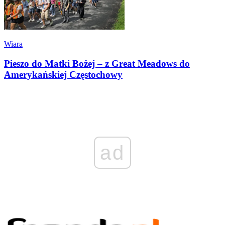
Wiara
Pieszo do Matki Bożej – z Great Meadows do
Amerykańskiej Częstochowy
ad