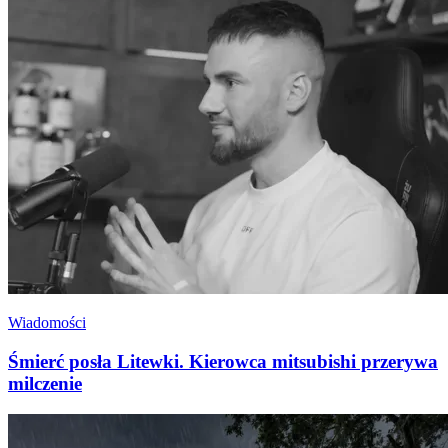
Wiadomości
Śmierć posła Litewki. Kierowca mitsubishi przerywa
milczenie