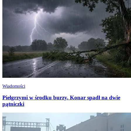
Wiadomości
Pielgrzymi w środku burzy. Konar spadł na dwie
pątniczki