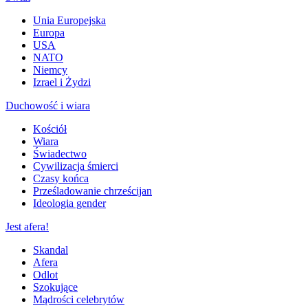
Unia Europejska
Europa
USA
NATO
Niemcy
Izrael i Żydzi
Duchowość i wiara
Kościół
Wiara
Świadectwo
Cywilizacja śmierci
Czasy końca
Prześladowanie chrześcijan
Ideologia gender
Jest afera!
Skandal
Afera
Odlot
Szokujące
Mądrości celebrytów