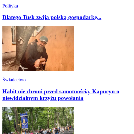
Polityka
Dlatego Tusk zwija polską gospodarkę...
Świadectwo
Habit nie chroni przed samotnością. Kapucyn o
niewidzialnym krzyżu powołania