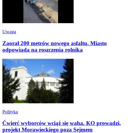
Uwaga
Zaorał 200 metrów nowego asfaltu. Miasto
odpowiada na roszczenia rolnika
Polityka
Ćwierć wyborców wciąż się waha. KO prowadzi,
projekt Morawieckiego poza Sejmem