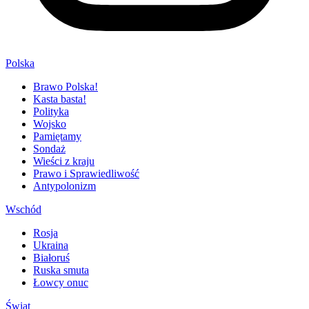
Polska
Brawo Polska!
Kasta basta!
Polityka
Wojsko
Pamiętamy
Sondaż
Wieści z kraju
Prawo i Sprawiedliwość
Antypolonizm
Wschód
Rosja
Ukraina
Białoruś
Ruska smuta
Łowcy onuc
Świat