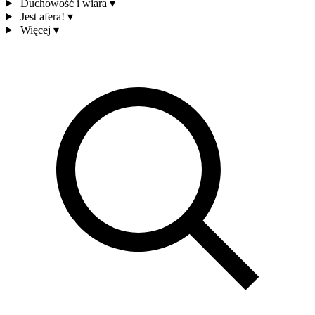
Duchowość i wiara
▾
Jest afera!
▾
Więcej
▾