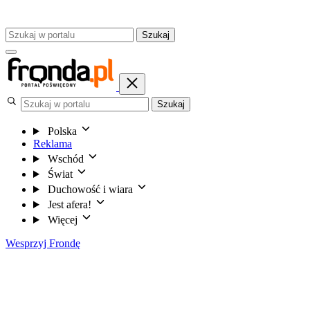
Szukaj
Szukaj
Polska
Reklama
Wschód
Świat
Duchowość i wiara
Jest afera!
Więcej
Wesprzyj Frondę