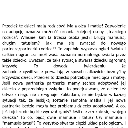
Przecież te dzieci mają rodziców! Mają ojca i matkę! Zezwolenie
na adopcję oznacza możność uznania kolejnej osoby, „trzeciego
rodzica”. Właśnie, kim ta trzecia osoba jest?! Drugą mamusią,
drugim tatusiem? Jak ma się zwracać do nowego
partnera/partnerki rodzica?! To zupełnie wypacza ogląd świata i
całkiem ogranicza możliwość poznania normalnego świata przez
takie dziecko. Uważam, że taka sytuacja stwarza dziecku ogromną
krzywdę. To dowodzi twierdzeniu, że
zachodnie cywilizacje pozwalają w sposób całkowicie bezmyślny
krzywdzić dzieci. Przecież to dziecko potrzebuje mieć ojca i matkę.
Jeśli nowa partnerka partnerkę mamy zechce adoptować jej
dziecko z poprzedniego związku, to podejrzewam, że ojciec też
łatwo z niego nie zrezygnuje. Zakładam, że nie będzie w każdej
sytuacji tak, że lesbijką zostanie samotna matka i jej nowa
partnerka będzie mogła bez problemu dziecko adoptować. A co,
jeśli ojciec nie będzie wyrażał zgody? Jeśli nie zrzeknie się swojego
dziecka? To co, będą dwie mamusie i tatuś? Czy mamusia i
"mamusio-tatuś"? To wszystko stwarza ciężki układ patologiczny. I