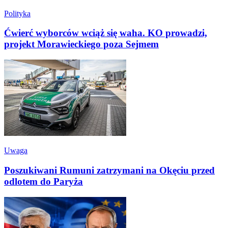
Polityka
Ćwierć wyborców wciąż się waha. KO prowadzi,
projekt Morawieckiego poza Sejmem
Uwaga
Poszukiwani Rumuni zatrzymani na Okęciu przed
odlotem do Paryża