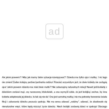
ad
Ale jakim prawem?! Niby jak mamy takie sytuacje rozwiązywać?! Dziecko ma tylko ojca i matkę. I nic tego
nie zmieni! Żaden kolejny partner/partnerka rodzica! Przecież oczywistym jest, że dwie kobiety nie zastąpią
ojca! Jakim prawem dziecko ma mieć dwie matki?! Nie zaburzajmy naturalnych relacji! Nawet jeśli kobietę z
dzieckiem zostawi mąż, czy narzeczony, ktokolwiek, a ona wymyśli sobie, że jest lesbijką i zechce, by inna
kobieta adoptowała jej dziecko, to tak się nie da! Ona jest samotną matką i nie ma potrzeby tworzenia świata
fikcji i zaburzania dziecku poczucia spokoju. Nie ma sensu udawać „rodziny”, udawać, że zbudowało się
nienaturalne więzi, które będą niszczyć życie dziecka. Niech lesbijki zostawią dzieci w spokoju! Dlaczego