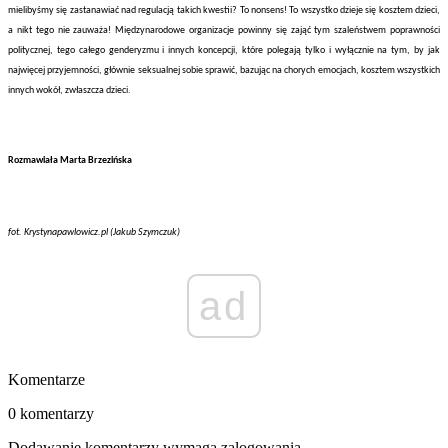
mielibyśmy się zastanawiać nad regulacją takich kwestii? To nonsens! To wszystko dzieje się kosztem dzieci,
a nikt tego nie zauważa! Międzynarodowe organizacje powinny się zająć tym szaleństwem poprawności
politycznej, tego całego genderyzmu i innych koncepcji, które polegają tylko i wyłącznie na tym, by jak
najwięcej przyjemności, głównie seksualnej sobie sprawić, bazując na chorych emocjach, kosztem wszystkich
innych wokół, zwłaszcza dzieci.
Rozmawiała Marta Brzezińska
fot. Krystynapawlowicz.pl (Jakub Szymczuk)
ad
Komentarze
0 komentarzy
Dodawanie komentarzy wymaga zalogowania.