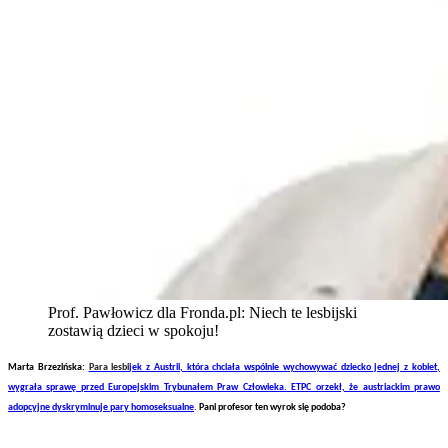
Prof. Pawłowicz dla Fronda.pl: Niech te lesbijski
zostawią dzieci w spokoju!
Marta Brzezińska:
Para lesbi
jek z Austrii, która chciała wspólnie wychowywać dziecko jednej z kobiet,
wygrała sprawę przed Europejskim Trybunałem Praw Człowieka. ETPC orzekł, że austriackim prawo
adopcyjne dyskryminuje pary homoseksualne
.
Pani profesor ten wyrok się podoba?