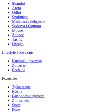
Skandal
Afera
Odlot
Szokujące
Mądrości celebrytów
Sodoma i Gomora
Mocne
Zobacz
Taśmy
Uwaga
Lifestyle i obyczaje
Kuchnia i przepisy
Zdrowie
Rodzina
Pozostałe
Tylko u nas
Różne
Gospodarka głupcze
Z internetu
Sport
Pilne