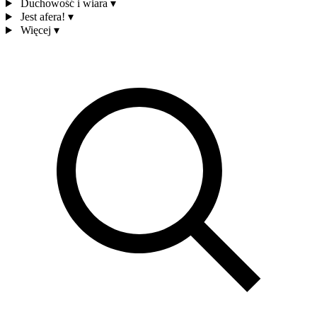
Duchowość i wiara
▾
Jest afera!
▾
Więcej
▾