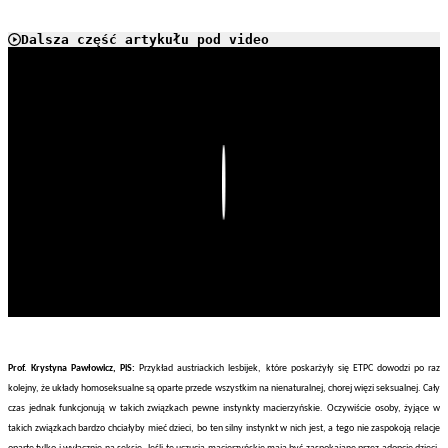
Dalsza część artykułu pod video
Play
Prof. Krystyna Pawłowicz, PiS:
Przykład austriackich lesbijek, które poskarżyły się ETPC dowodzi po raz
kolejny, że układy homoseksualne są oparte przede wszystkim na nienaturalnej, chorej więzi seksualnej. Cały
czas jednak funkcjonują w takich związkach pewne instynkty macierzyńskie. Oczywiście osoby, żyjące w
takich związkach bardzo chciałyby mieć dzieci, bo ten silny instynkt w nich jest, a tego nie zaspokoją relacje