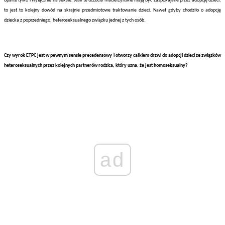
oparte tylko i wyłącznie na seksie. Jeśli te uczucia macierzyńskie mają być zaspokajane przez adopcję dzieci,
to jest to kolejny dowód na skrajnie przedmiotowe traktowanie dzieci. Nawet gdyby chodziło o adopcję
dziecka z poprzedniego, heteroseksualnego związku jednej z tych osób.
Czy wyrok ETPC jest w pewnym sensie precedensowy i otworzy całkiem drzwi do adopcji dzieci ze związków
heteroseksualnych przez kolejnych partnerów rodzica, który uzna, że jest homoseksualny?
ad