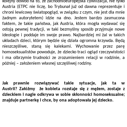
kolejny dowód na to, że zachodnioeuropejska cywilizacja, nie tylko
Austria (ETPC nie liczę, bo Trybunał już od dawna reprezentuje i
chroni lewicowy światopogląd, w związku z czym, nie jest dla mnie
żadnym autorytetem) idzie na dno. Jestem bardzo zasmucona
faktem, że takie państwa, jak Austria, która mogła wydawać się
ostoją pewnej tradycji, w taki bezmyślny sposób przyjmuje nowe
ideologie i poddaje im swoje prawo. Najbardziej mi żal w takich
układach dzieci, którym będzie się działa ogromna krzywda. Będą
nieszczęśliwe, staną się kalekami. Wychowanie przez parę
homoseksualistów powoduje, że dziecko traci ogląd rzeczywistości
i ma olbrzymie trudności ze zrozumieniem relacji w rodzinie, a
później – założeniem własnej szczęśliwej rodziny.
Jak prawnie rozwiązywać takie sytuacje, jak ta w
Austrii? Załóżmy że kobieta rozstaje się z mężem, zostaje z
dzieckiem i nagle odkrywa w sobie skłonności homoseksualne;
znajduje partnerkę i chce, by ona adoptowała jej dziecko.