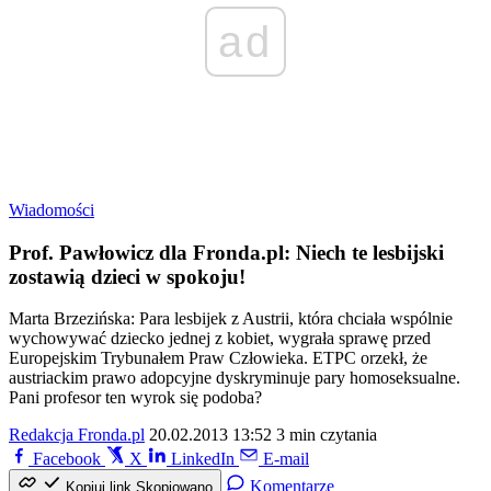
ad
Wiadomości
Prof. Pawłowicz dla Fronda.pl: Niech te lesbijski
zostawią dzieci w spokoju!
Marta Brzezińska: Para lesbijek z Austrii, która chciała wspólnie
wychowywać dziecko jednej z kobiet, wygrała sprawę przed
Europejskim Trybunałem Praw Człowieka. ETPC orzekł, że
austriackim prawo adopcyjne dyskryminuje pary homoseksualne.
Pani profesor ten wyrok się podoba?
Redakcja Fronda.pl
20.02.2013 13:52
3 min czytania
Facebook
X
LinkedIn
E-mail
Komentarze
Kopiuj link
Skopiowano