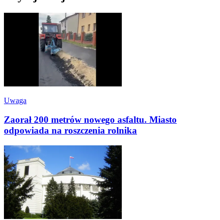
Uwaga
Zaorał 200 metrów nowego asfaltu. Miasto
odpowiada na roszczenia rolnika