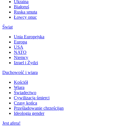
Ukraina
Białoruś
Ruska smuta
Łowcy onuc
Świat
Unia Europejska
Europa
USA
NATO
Niemcy
Izrael i Żydzi
Duchowość i wiara
Kościół
Wiara
Świadectwo
Cywilizacja śmierci
Czasy końca
Prześladowanie chrześcijan
Ideologia gender
Jest afera!