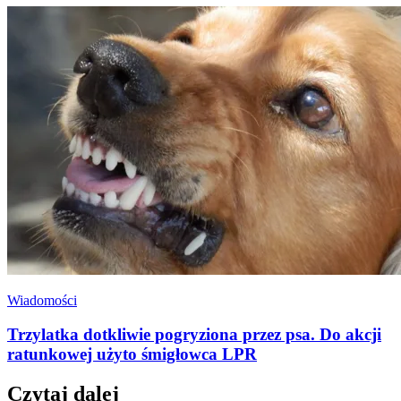
Wiadomości
Trzylatka dotkliwie pogryziona przez psa. Do akcji
ratunkowej użyto śmigłowca LPR
Czytaj dalej