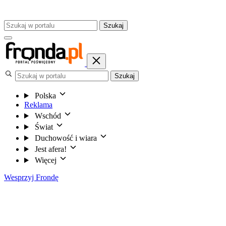
Szukaj
Szukaj
Polska
Reklama
Wschód
Świat
Duchowość i wiara
Jest afera!
Więcej
Wesprzyj Frondę