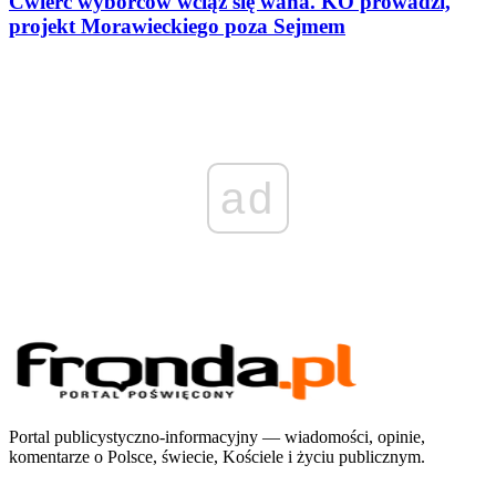
Ćwierć wyborców wciąż się waha. KO prowadzi,
projekt Morawieckiego poza Sejmem
ad
Portal publicystyczno-informacyjny — wiadomości, opinie,
komentarze o Polsce, świecie, Kościele i życiu publicznym.