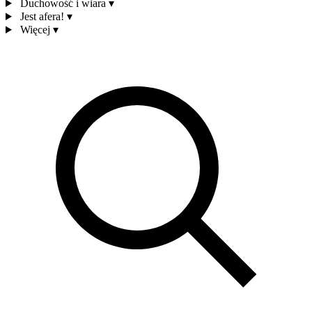
Duchowość i wiara
▾
Jest afera!
▾
Więcej
▾