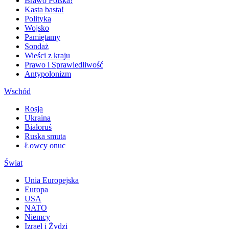
Brawo Polska!
Kasta basta!
Polityka
Wojsko
Pamiętamy
Sondaż
Wieści z kraju
Prawo i Sprawiedliwość
Antypolonizm
Wschód
Rosja
Ukraina
Białoruś
Ruska smuta
Łowcy onuc
Świat
Unia Europejska
Europa
USA
NATO
Niemcy
Izrael i Żydzi