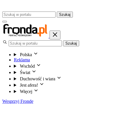
Szukaj
Szukaj
Polska
Reklama
Wschód
Świat
Duchowość i wiara
Jest afera!
Więcej
Wesprzyj Frondę