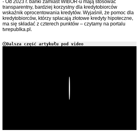
- Od 2023 r. banki zamiast WIBOR-u mają stosować
transparentny, bardziej korzystny dla kredytobiorców
wskaźnik oprocentowania kredytów. Wyjaśnił, że pomoc dla
kredytobiorców, którzy spłacają złotowe kredyty hipoteczne,
ma się składać z czterech punktów – czytamy na portalu
tvrepublka.pl.
Dalsza część artykułu pod video
Play