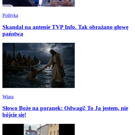
Polityka
Skandal na antenie TVP Info. Tak obrażano głowę
państwa
Wiara
Słowo Boże na poranek: Odwagi! To Ja jestem, nie
bójcie się!