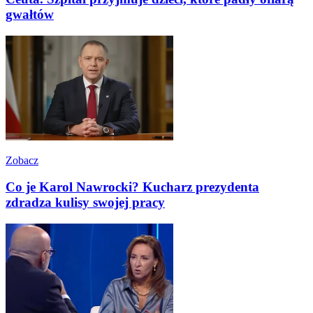
gwałtów
Zobacz
Co je Karol Nawrocki? Kucharz prezydenta
zdradza kulisy swojej pracy