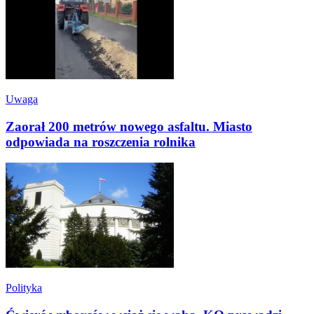
Uwaga
Zaorał 200 metrów nowego asfaltu. Miasto
odpowiada na roszczenia rolnika
Polityka