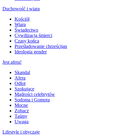
Duchowość i wiara
Kościół
Wiara
Świadectwo
Cywilizacja śmierci
Czasy końca
Prześladowanie chrześcijan
Ideologia gender
Jest afera!
Skandal
Afera
Odlot
Szokujące
Mądrości celebrytów
Sodoma i Gomora
Mocne
Zobacz
Taśmy
Uwaga
Lifestyle i obyczaje