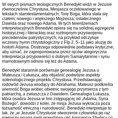
W swych pismach teologicznych Benedykt widzi w Jezusie
równocześnie Chrystusa, Mesjasza oczekiwanego w
tekstach starotestamentalnych; Torę Boga, która stała się
ciałem; nowego i większego Mojżesza; ostatecznego
Dawida oraz nowego Adama. W tych twierdzeniach
interpretacyjnych Benedykt opiera się na solidnej egzegezie
historycznej i literackiej oraz roztropnym przyswojeniu
precedensów patrystycznych; na przykład odczytuje
wczesny hymn chrystologiczny z Flp 2, 5–11 jako aluzję do
historii Adama. Dostrzega odpowiednie podstawy krytyczne,
aby uznać, że zaproponowana przez ojców alegoryczna
interpretacja przypowieści o dobrym Samarytaninie i synu
marnotrawnym odnosi się też do Adama.
Benedykt starannie porównuje genealogię Jezusa u
Mateusza i Łukasza, aby objaśnić podwójne aspekty
soteriologicznego projektu Chrystusa. Przedstawiając
rodowód Jezusa wiodący do Abrahama, Mateusz podkreśla
wierność Boga wobec obietnic swojego przymierza z tym
patriarchą, a zwłaszcza z Dawidem. Genealogia Łukasza,
która osadza Jezusa w linii zstępującej od „Adama, Syna
Bożego”, dowodzi z kolei, że misja Jezusa wykracza poza
tożsamość etniczną i narodowość. Benedykt interpretuje to
tak, że „w Jezusie Chrystusie stworzenie człowieka po raz
pierwszy osiąga swój prawdziwy cel; koncepcja Stwórcy co