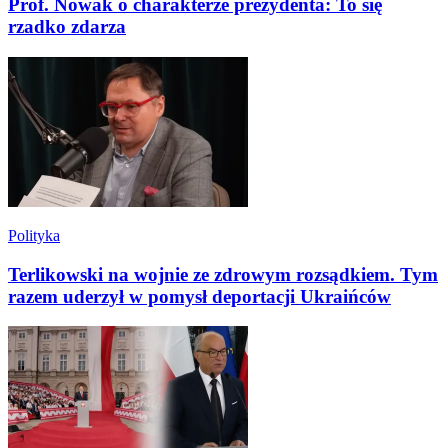
Prof. Nowak o charakterze prezydenta: To się
rzadko zdarza
Polityka
Terlikowski na wojnie ze zdrowym rozsądkiem. Tym
razem uderzył w pomysł deportacji Ukraińców