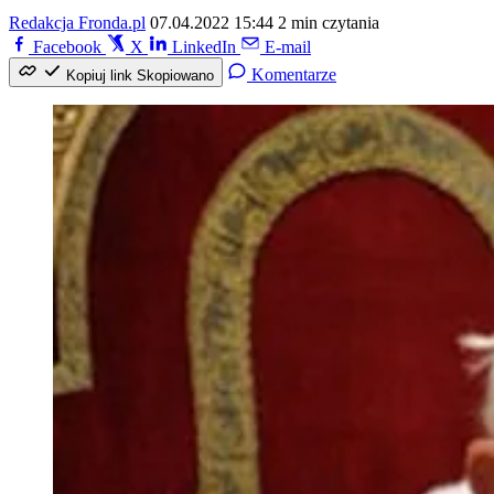
Redakcja Fronda.pl
07.04.2022 15:44
2 min czytania
Facebook
X
LinkedIn
E-mail
Komentarze
Kopiuj link
Skopiowano