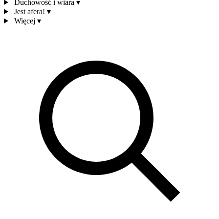
Duchowość i wiara
▾
Jest afera!
▾
Więcej
▾