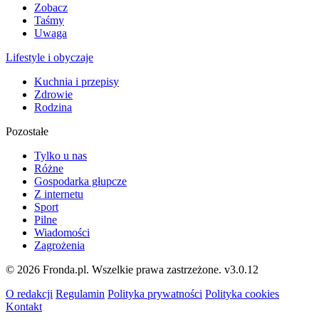
Zobacz
Taśmy
Uwaga
Lifestyle i obyczaje
Kuchnia i przepisy
Zdrowie
Rodzina
Pozostałe
Tylko u nas
Różne
Gospodarka głupcze
Z internetu
Sport
Pilne
Wiadomości
Zagrożenia
© 2026 Fronda.pl. Wszelkie prawa zastrzeżone.
v3.0.12
O redakcji
Regulamin
Polityka prywatności
Polityka cookies
Kontakt