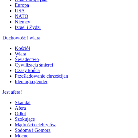
Europa
USA
NATO
Niemcy
Izrael i Żydzi
Duchowość i wiara
Kościół
Wiara
Świadectwo
Cywilizacja śmierci
Czasy końca
Prześladowanie chrześcijan
Ideologia gender
Jest afera!
Skandal
Afera
Odlot
Szokujące
Mądrości celebrytów
Sodoma i Gomora
Mocne