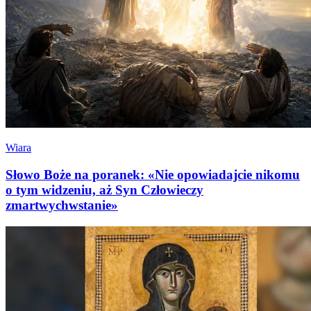
Wiara
Słowo Boże na poranek: «Nie opowiadajcie nikomu
o tym widzeniu, aż Syn Człowieczy
zmartwychwstanie»