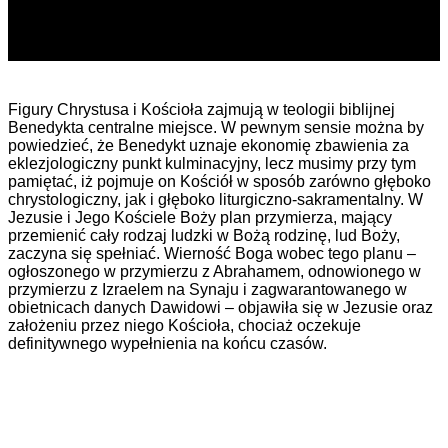
Figury Chrystusa i Kościoła zajmują w teologii biblijnej
Benedykta centralne miejsce. W pewnym sensie można by
powiedzieć, że Benedykt uznaje ekonomię zbawienia za
eklezjologiczny punkt kulminacyjny, lecz musimy przy tym
pamiętać, iż pojmuje on Kościół w sposób zarówno głęboko
chrystologiczny, jak i głęboko liturgiczno-sakramentalny. W
Jezusie i Jego Kościele Boży plan przymierza, mający
przemienić cały rodzaj ludzki w Bożą rodzinę, lud Boży,
zaczyna się spełniać. Wierność Boga wobec tego planu –
ogłoszonego w przymierzu z Abrahamem, odnowionego w
przymierzu z Izraelem na Synaju i zagwarantowanego w
obietnicach danych Dawidowi – objawiła się w Jezusie oraz
założeniu przez niego Kościoła, chociaż oczekuje
definitywnego wypełnienia na końcu czasów.