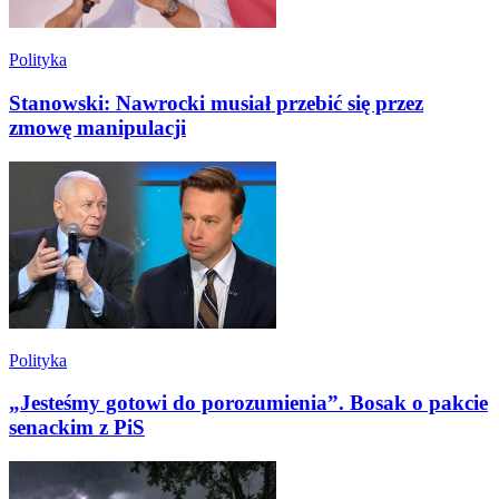
Polityka
Stanowski: Nawrocki musiał przebić się przez
zmowę manipulacji
Polityka
„Jesteśmy gotowi do porozumienia”. Bosak o pakcie
senackim z PiS