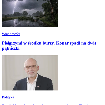
Wiadomości
Pielgrzymi w środku burzy. Konar spadł na dwie
pątniczki
Polityka