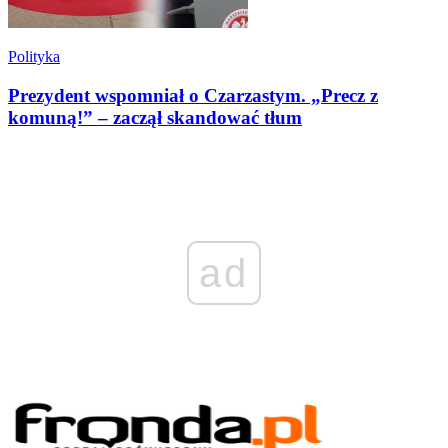
Polityka
Prezydent wspomniał o Czarzastym. „Precz z
komuną!” – zaczął skandować tłum
ad