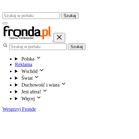
Szukaj
Szukaj
Polska
Reklama
Wschód
Świat
Duchowość i wiara
Jest afera!
Więcej
Wesprzyj Frondę