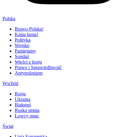
Polska
Brawo Polska!
Kasta basta!
Polityka
Wojsko
Pamiętamy
Sondaż
Wieści z kraju
Prawo i Sprawiedliwość
Antypolonizm
Wschód
Rosja
Ukraina
Białoruś
Ruska smuta
Łowcy onuc
Świat
Unia Europejska