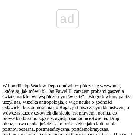
ad
W homilii abp Wacław Depo omówił współczesne wyzwania,
„które są, jak mówił bł. Jan Paweł II, zarazem próbami gaszenia
światła nadziei we współczesnym świecie”. „Błogosławiony papież
uczył nas, wszelka antropologia, a więc nauka o godności
człowieka bez odniesienia do Boga, jest niszczącym kłamstwem, a
wówczas każdy człowiek dla siebie jest prawem i normą, co
prowadzi do samopogardy, agresji i samounicestwienia. Drugi
obraz, nasza epoka już dzisiaj określa siebie jako kulturalnie
postnowoczesna, postmetafizyczna, postdemokratyczna,
posthumanistyczna i oczywiście postchrześcijańska, tak, jakby świat