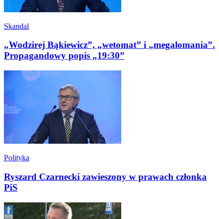
Skandal
„Wodzirej Bąkiewicz”, „wetomat” i „megalomania”.
Propagandowy popis „19:30”
Polityka
Ryszard Czarnecki zawieszony w prawach członka
PiS