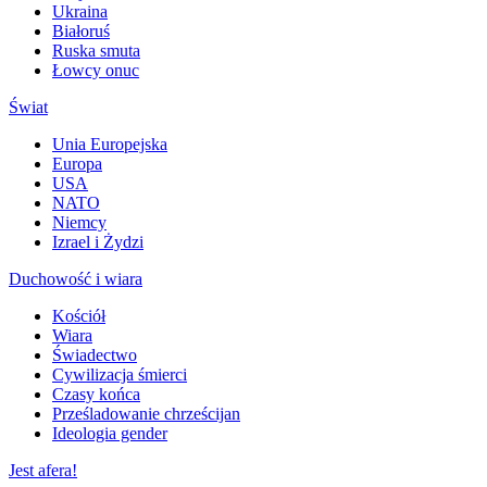
Ukraina
Białoruś
Ruska smuta
Łowcy onuc
Świat
Unia Europejska
Europa
USA
NATO
Niemcy
Izrael i Żydzi
Duchowość i wiara
Kościół
Wiara
Świadectwo
Cywilizacja śmierci
Czasy końca
Prześladowanie chrześcijan
Ideologia gender
Jest afera!