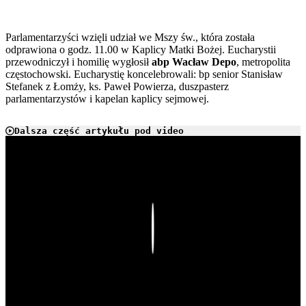
Parlamentarzyści wzięli udział we Mszy św., która została
odprawiona o godz. 11.00 w Kaplicy Matki Bożej. Eucharystii
przewodniczył i homilię wygłosił
abp Wacław Depo
, metropolita
częstochowski. Eucharystię koncelebrowali: bp senior Stanisław
Stefanek z Łomży, ks. Paweł Powierza, duszpasterz
parlamentarzystów i kapelan kaplicy sejmowej.
Dalsza część artykułu pod video
Play