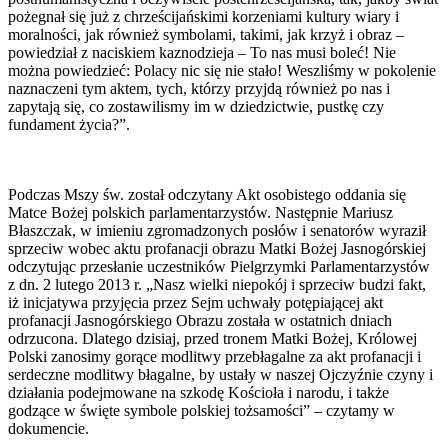
pożegnał się już z chrześcijańskimi korzeniami kultury wiary i
moralności, jak również symbolami, takimi, jak krzyż i obraz –
powiedział z naciskiem kaznodzieja – To nas musi boleć! Nie
można powiedzieć: Polacy nic się nie stało! Weszliśmy w pokolenie
naznaczeni tym aktem, tych, którzy przyjdą również po nas i
zapytają się, co zostawilismy im w dziedzictwie, pustkę czy
fundament życia?”.
Podczas Mszy św. został odczytany Akt osobistego oddania się
Matce Bożej polskich parlamentarzystów. Następnie Mariusz
Błaszczak, w imieniu zgromadzonych posłów i senatorów wyraził
sprzeciw wobec aktu profanacji obrazu Matki Bożej Jasnogórskiej
odczytując przesłanie uczestników Pielgrzymki Parlamentarzystów
z dn. 2 lutego 2013 r. „Nasz wielki niepokój i sprzeciw budzi fakt,
iż inicjatywa przyjęcia przez Sejm uchwały potępiającej akt
profanacji Jasnogórskiego Obrazu została w ostatnich dniach
odrzucona. Dlatego dzisiaj, przed tronem Matki Bożej, Królowej
Polski zanosimy gorące modlitwy przebłagalne za akt profanacji i
serdeczne modlitwy błagalne, by ustały w naszej Ojczyźnie czyny i
działania podejmowane na szkodę Kościoła i narodu, i także
godzące w święte symbole polskiej tożsamości” – czytamy w
dokumencie.