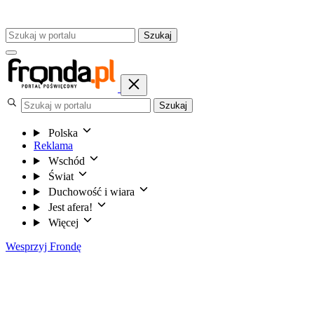
Szukaj
Szukaj
Polska
Reklama
Wschód
Świat
Duchowość i wiara
Jest afera!
Więcej
Wesprzyj Frondę