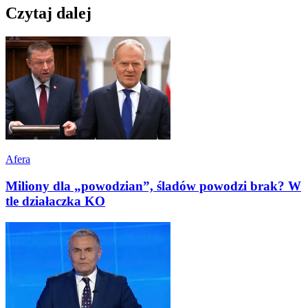
Czytaj dalej
Afera
Miliony dla „powodzian”, śladów powodzi brak? W
tle działaczka KO