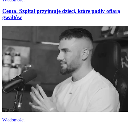
Ceuta. Szpital przyjmuje dzieci, które padły ofiarą
gwałtów
Wiadomości