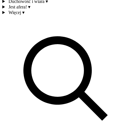
Duchowość i wiara
▾
Jest afera!
▾
Więcej
▾