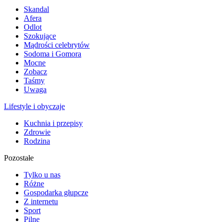
Skandal
Afera
Odlot
Szokujące
Mądrości celebrytów
Sodoma i Gomora
Mocne
Zobacz
Taśmy
Uwaga
Lifestyle i obyczaje
Kuchnia i przepisy
Zdrowie
Rodzina
Pozostałe
Tylko u nas
Różne
Gospodarka głupcze
Z internetu
Sport
Pilne