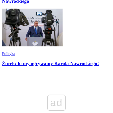
Nawrockiego
Polityka
Żurek: to my ogrywamy Karola Nawrockiego!
ad