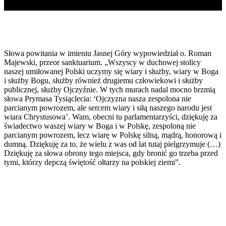
Słowa powitania w imieniu Jasnej Góry wypowiedział o. Roman
Majewski, przeor sanktuarium. „Wszyscy w duchowej stolicy
naszej umiłowanej Polski uczymy się wiary i służby, wiary w Boga
i służby Bogu, służby również drugiemu człowiekowi i służby
publicznej, służby Ojczyźnie. W tych murach nadal mocno brzmią
słowa Prymasa Tysiąclecia: ‘Ojczyzna nasza zespolona nie
parcianym powrozem, ale sercem wiary i siłą naszego narodu jest
wiara Chrystusowa’. Wam, obecni tu parlamentarzyści, dziękuję za
świadectwo waszej wiary w Boga i w Polskę, zespoloną nie
parcianym powrozem, lecz wiarę w Polskę silną, mądrą, honorową i
dumną. Dziękuję za to, że wielu z was od lat tutaj pielgrzymuje (…)
Dziękuję za słowa obrony tego miejsca, gdy bronić go trzeba przed
tymi, którzy depczą świętość ołtarzy na polskiej ziemi”.