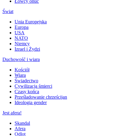
Łowcy onuc
Świat
Unia Europejska
Europa
USA
NATO
Niemcy
Izrael i Żydzi
Duchowość i wiara
Kościół
Wiara
Świadectwo
Cywilizacja śmierci
Czasy końca
Prześladowanie chrześcijan
Ideologia gender
Jest afera!
Skandal
Afera
Odlot