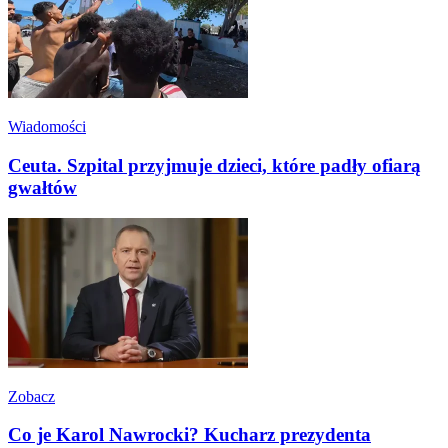
Wiadomości
Ceuta. Szpital przyjmuje dzieci, które padły ofiarą
gwałtów
Zobacz
Co je Karol Nawrocki? Kucharz prezydenta