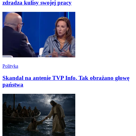
zdradza kulisy swojej pracy
Polityka
Skandal na antenie TVP Info. Tak obrażano głowę
państwa