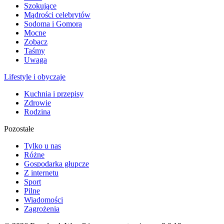
Szokujące
Mądrości celebrytów
Sodoma i Gomora
Mocne
Zobacz
Taśmy
Uwaga
Lifestyle i obyczaje
Kuchnia i przepisy
Zdrowie
Rodzina
Pozostałe
Tylko u nas
Różne
Gospodarka głupcze
Z internetu
Sport
Pilne
Wiadomości
Zagrożenia