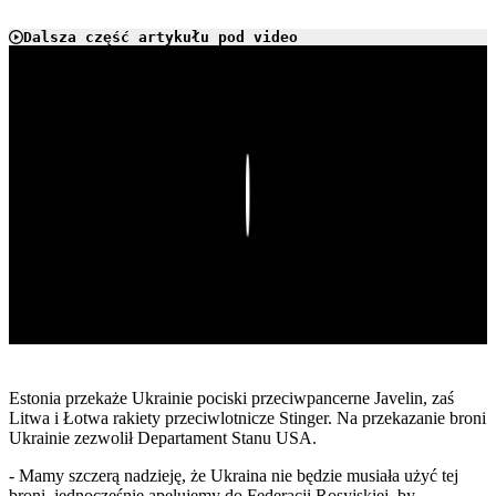
Dalsza część artykułu pod video
Play
Estonia przekaże Ukrainie pociski przeciwpancerne Javelin, zaś
Litwa i Łotwa rakiety przeciwlotnicze Stinger. Na przekazanie broni
Ukrainie zezwolił Departament Stanu USA.
- Mamy szczerą nadzieję, że Ukraina nie będzie musiała użyć tej
broni, jednocześnie apelujemy do Federacji Rosyjskiej, by