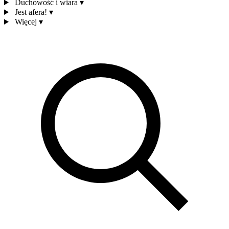
Duchowość i wiara
▾
Jest afera!
▾
Więcej
▾