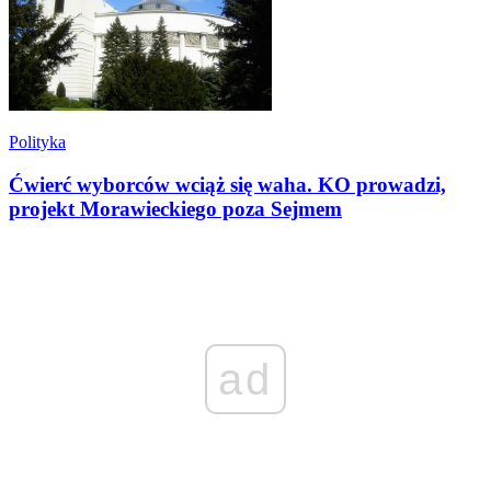
Polityka
Ćwierć wyborców wciąż się waha. KO prowadzi,
projekt Morawieckiego poza Sejmem
ad