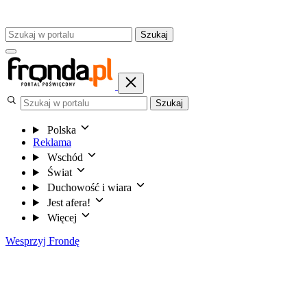
Szukaj
Szukaj
Polska
Reklama
Wschód
Świat
Duchowość i wiara
Jest afera!
Więcej
Wesprzyj Frondę