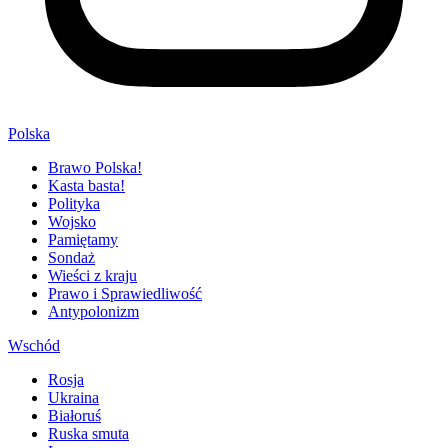
Polska
Brawo Polska!
Kasta basta!
Polityka
Wojsko
Pamiętamy
Sondaż
Wieści z kraju
Prawo i Sprawiedliwość
Antypolonizm
Wschód
Rosja
Ukraina
Białoruś
Ruska smuta