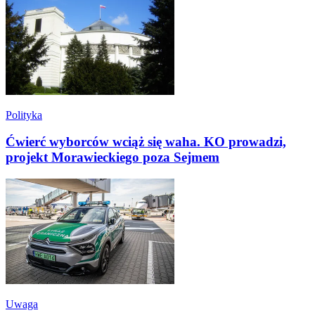
Polityka
Ćwierć wyborców wciąż się waha. KO prowadzi,
projekt Morawieckiego poza Sejmem
Uwaga