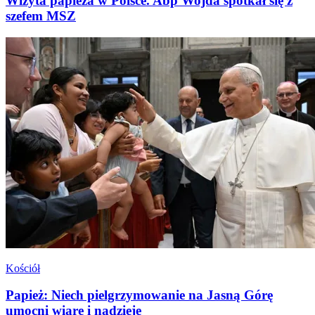
Wizyta papieża w Polsce. Abp Wojda spotkał się z
szefem MSZ
Kościół
Papież: Niech pielgrzymowanie na Jasną Górę
umocni wiarę i nadzieję