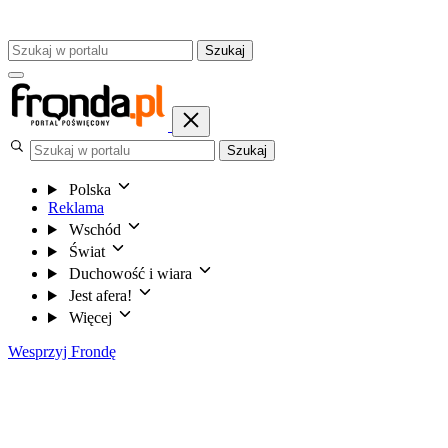
Szukaj
Szukaj
Polska
Reklama
Wschód
Świat
Duchowość i wiara
Jest afera!
Więcej
Wesprzyj Frondę