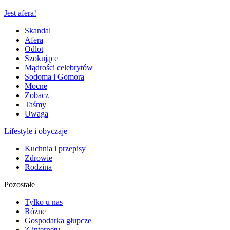
Jest afera!
Skandal
Afera
Odlot
Szokujące
Mądrości celebrytów
Sodoma i Gomora
Mocne
Zobacz
Taśmy
Uwaga
Lifestyle i obyczaje
Kuchnia i przepisy
Zdrowie
Rodzina
Pozostałe
Tylko u nas
Różne
Gospodarka głupcze
Z internetu