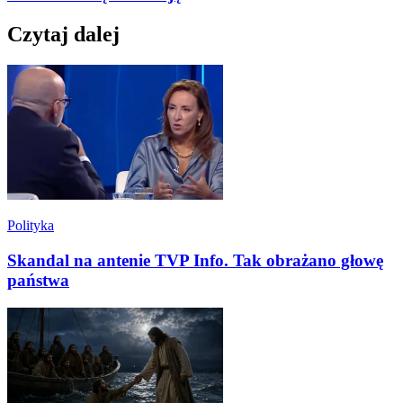
Czytaj dalej
Polityka
Skandal na antenie TVP Info. Tak obrażano głowę
państwa