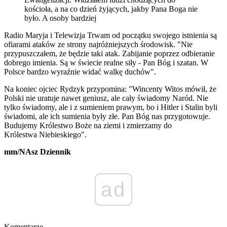
kościoła, a na co dzień żyjących, jakby Pana Boga nie
było. A osoby bardziej
Radio Maryja i Telewizja Trwam od początku swojego istnienia są
ofiarami ataków ze strony najróżniejszych środowisk. "Nie
przypuszczałem, że będzie taki atak. Zabijanie poprzez odbieranie
dobrego imienia. Są w świecie realne siły - Pan Bóg i szatan. W
Polsce bardzo wyraźnie widać walkę duchów".
Na koniec ojciec Rydzyk przypomina: "Wincenty Witos mówił, że
Polski nie uratuje nawet geniusz, ale cały świadomy Naród. Nie
tylko świadomy, ale i z sumieniem prawym, bo i Hitler i Stalin byli
świadomi, ale ich sumienia były złe. Pan Bóg nas przygotowuje.
Budujemy Królestwo Boże na ziemi i zmierzamy do
Królestwa Niebieskiego".
mm/NAsz Dziennik
ad
Komentarze