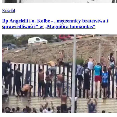
Kościół
Bp Angelelli i o. Kolbe - „męczennicy braterstwa i
sprawiedliwości” w „Magnifica humanitas”