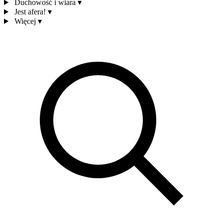
Duchowość i wiara
▾
Jest afera!
▾
Więcej
▾