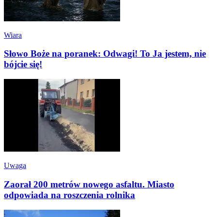
Wiara
Słowo Boże na poranek: Odwagi! To Ja jestem, nie
bójcie się!
Uwaga
Zaorał 200 metrów nowego asfaltu. Miasto
odpowiada na roszczenia rolnika