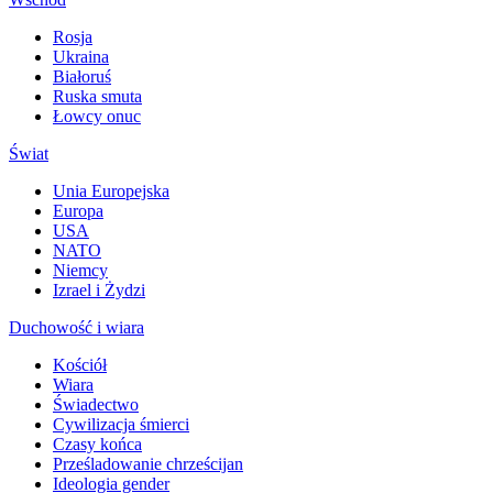
Rosja
Ukraina
Białoruś
Ruska smuta
Łowcy onuc
Świat
Unia Europejska
Europa
USA
NATO
Niemcy
Izrael i Żydzi
Duchowość i wiara
Kościół
Wiara
Świadectwo
Cywilizacja śmierci
Czasy końca
Prześladowanie chrześcijan
Ideologia gender