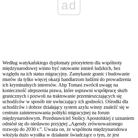
ad
Według watykańskiego dyplomaty priorytetem dla wspólnoty
międzynarodowej winno być ratowanie istnień ludzkich, bez
względu na ich status migracyjny. Zamykanie granic i budowanie
murów da tylko więcej okazji handlarzom ludźmi do prowadzenia
ich kryminalnych interesów. Abp Tomasi zwrócił uwagę na
konieczność ulepszenia prawa, które usprawni współpracę służb
granicznych i pozwoli na traktowanie przemieszczających się
uchodźców w sposób nie uwłaczający ich godności. Ośrodki dla
uchodźców i dobrze działający system azylu winny znaleźć się w
centrum zainteresowania polityki migracyjnej na forum
międzynarodowym. Przedstawiciel Stolicy Apostolskiej z uznaniem
odniósł się do niedawno przyjętej „Agendy zrównoważonego
rozwoju do 2030 r.”. Uważa on, że wspólnota międzynarodowa
włożyła dużo wysiłku w działanie świadczące o tym, że jest