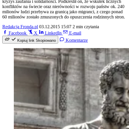
kryzys zaufania i solidarności. Podkreślił on, że wskutek licznych
konfliktów na świecie oraz nierówności w rozwoju państw ok. 240
milionów ludzi przebywa za granicą jako migranci, z czego ponad
60 milionów zostało zmuszonych do opuszczenia rodzinnych stron.
Redakcja Fronda.pl
03.12.2015 15:07
2 min czytania
Facebook
X
LinkedIn
E-mail
Komentarze
Kopiuj link
Skopiowano