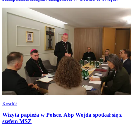
Kościół
Wizyta papieża w Polsce. Abp Wojda spotkał się z
szefem MSZ