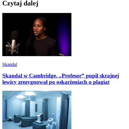
Czytaj dalej
Skandal
Skandal w Cambridge. „Profesor” pupil skrajnej
lewicy zrezygnował po oskarżeniach o plagiat