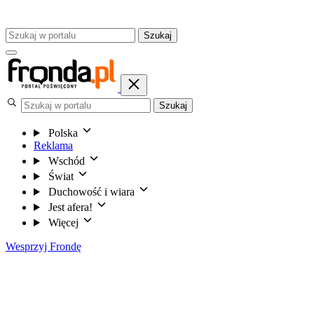
Szukaj
Szukaj
Polska
Reklama
Wschód
Świat
Duchowość i wiara
Jest afera!
Więcej
Wesprzyj Frondę