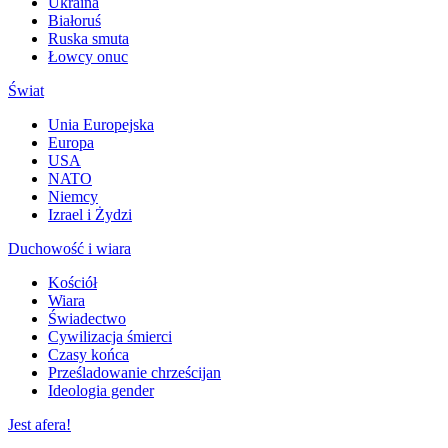
Ukraina
Białoruś
Ruska smuta
Łowcy onuc
Świat
Unia Europejska
Europa
USA
NATO
Niemcy
Izrael i Żydzi
Duchowość i wiara
Kościół
Wiara
Świadectwo
Cywilizacja śmierci
Czasy końca
Prześladowanie chrześcijan
Ideologia gender
Jest afera!