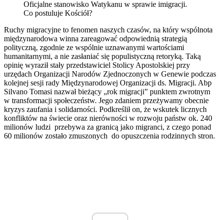
Oficjalne stanowisko Watykanu w sprawie imigracji.
Co postuluje Kościół?
Ruchy migracyjne to fenomen naszych czasów, na który wspólnota
międzynarodowa winna zareagować odpowiednią strategią
polityczną, zgodnie ze wspólnie uznawanymi wartościami
humanitarnymi, a nie zasłaniać się populistyczną retoryką. Taką
opinię wyraził stały przedstawiciel Stolicy Apostolskiej przy
urzędach Organizacji Narodów Zjednoczonych w Genewie podczas
kolejnej sesji rady Międzynarodowej Organizacji ds. Migracji. Abp
Silvano Tomasi nazwał bieżący „rok migracji” punktem zwrotnym
w transformacji społeczeństw. Jego zdaniem przeżywamy obecnie
kryzys zaufania i solidarności. Podkreślił on, że wskutek licznych
konfliktów na świecie oraz nierówności w rozwoju państw ok. 240
milionów ludzi przebywa za granicą jako migranci, z czego ponad
60 milionów zostało zmuszonych do opuszczenia rodzinnych stron.