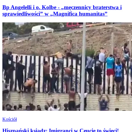
Bp Angelelli i o. Kolbe - „męczennicy braterstwa i
sprawiedliwości” w „Magnifica humanitas”
Kościół
Hiszpański ksiądz: Imigranci w Ceucie to święci!