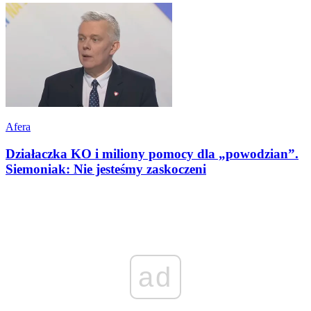
Afera
Działaczka KO i miliony pomocy dla „powodzian”.
Siemoniak: Nie jesteśmy zaskoczeni
ad