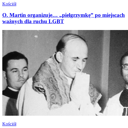
Kościół
O. Martin organizuje… „pielgrzymkę” po miejscach
ważnych dla ruchu LGBT
Kościół