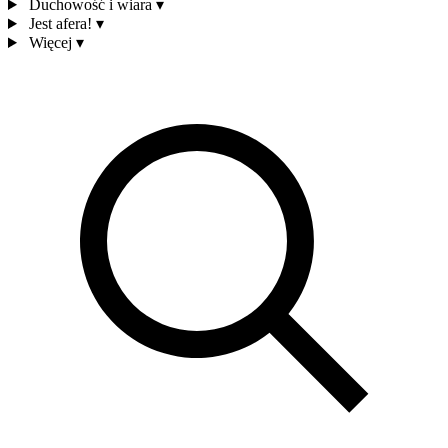
Duchowość i wiara
▾
Jest afera!
▾
Więcej
▾