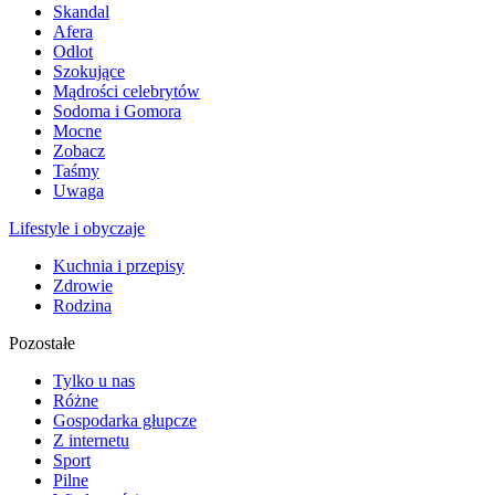
Skandal
Afera
Odlot
Szokujące
Mądrości celebrytów
Sodoma i Gomora
Mocne
Zobacz
Taśmy
Uwaga
Lifestyle i obyczaje
Kuchnia i przepisy
Zdrowie
Rodzina
Pozostałe
Tylko u nas
Różne
Gospodarka głupcze
Z internetu
Sport
Pilne