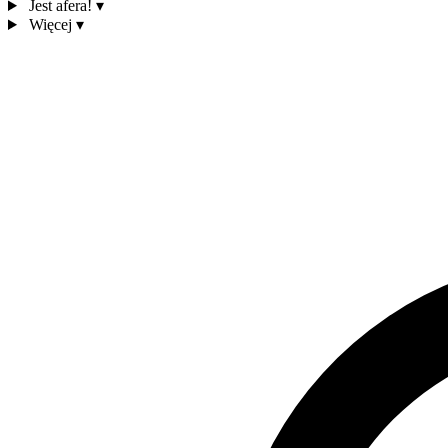
Jest afera!
▾
Więcej
▾