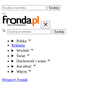
Szukaj
Szukaj
Polska
Reklama
Wschód
Świat
Duchowość i wiara
Jest afera!
Więcej
Wesprzyj Frondę