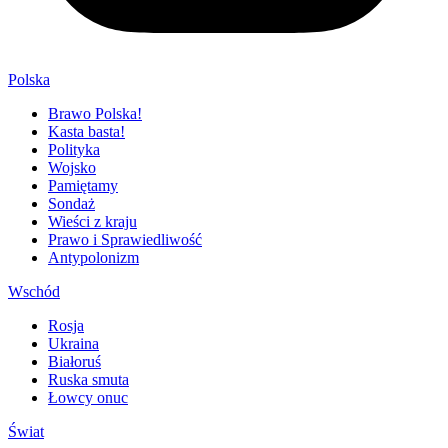
Polska
Brawo Polska!
Kasta basta!
Polityka
Wojsko
Pamiętamy
Sondaż
Wieści z kraju
Prawo i Sprawiedliwość
Antypolonizm
Wschód
Rosja
Ukraina
Białoruś
Ruska smuta
Łowcy onuc
Świat