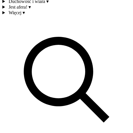
Duchowość i wiara
▾
Jest afera!
▾
Więcej
▾