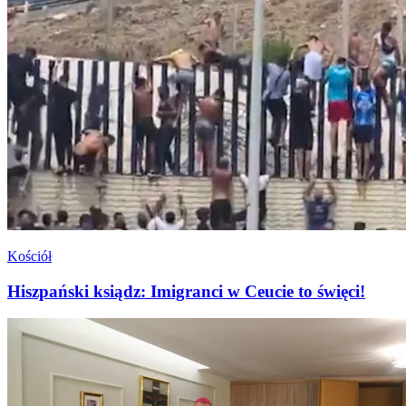
Kościół
Hiszpański ksiądz: Imigranci w Ceucie to święci!