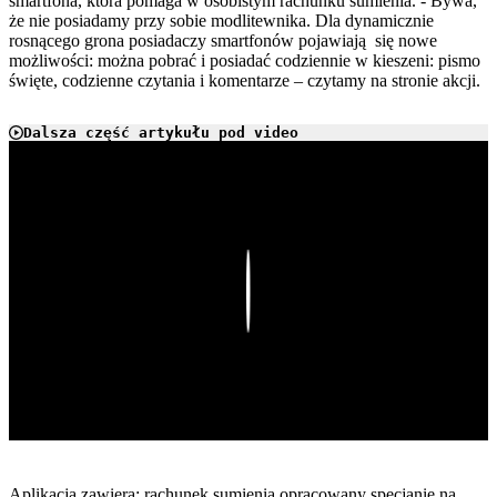
smartfona, która pomaga w osobistym rachunku sumienia. - Bywa,
że nie posiadamy przy sobie modlitewnika. Dla dynamicznie
rosnącego grona posiadaczy smartfonów pojawiają się nowe
możliwości: można pobrać i posiadać codziennie w kieszeni: pismo
święte, codzienne czytania i komentarze – czytamy na stronie akcji.
Dalsza część artykułu pod video
Play
Aplikacja zawiera: rachunek sumienia opracowany specjanie na