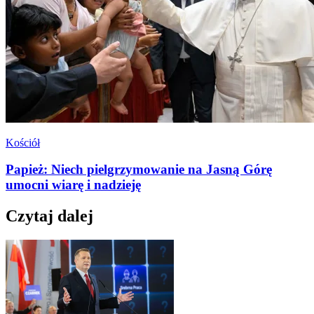
Kościół
Papież: Niech pielgrzymowanie na Jasną Górę
umocni wiarę i nadzieję
Czytaj dalej