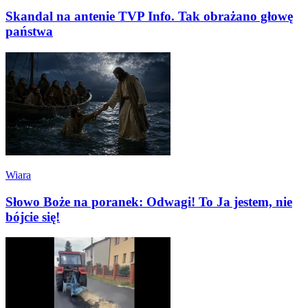
Skandal na antenie TVP Info. Tak obrażano głowę
państwa
Wiara
Słowo Boże na poranek: Odwagi! To Ja jestem, nie
bójcie się!