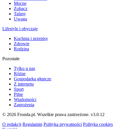
Mocne
Zobacz
Taśmy
Uwaga
Lifestyle i obyczaje
Kuchnia i przepisy
Zdrowie
Rodzina
Pozostałe
Tylko u nas
Różne
Gospodarka głupcze
Z internetu
Sport
Pilne
Wiadomości
Zagrożenia
© 2026 Fronda.pl. Wszelkie prawa zastrzeżone.
v3.0.12
O redakcji
Regulamin
Polityka prywatności
Polityka cookies