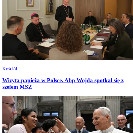
Kościół
Wizyta papieża w Polsce. Abp Wojda spotkał się z
szefem MSZ