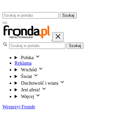
Szukaj
Szukaj
Polska
Reklama
Wschód
Świat
Duchowość i wiara
Jest afera!
Więcej
Wesprzyj Frondę