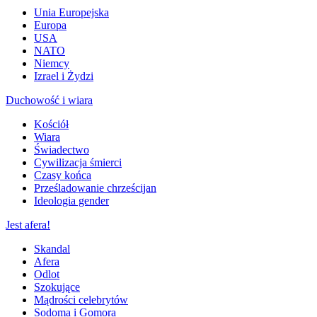
Unia Europejska
Europa
USA
NATO
Niemcy
Izrael i Żydzi
Duchowość i wiara
Kościół
Wiara
Świadectwo
Cywilizacja śmierci
Czasy końca
Prześladowanie chrześcijan
Ideologia gender
Jest afera!
Skandal
Afera
Odlot
Szokujące
Mądrości celebrytów
Sodoma i Gomora