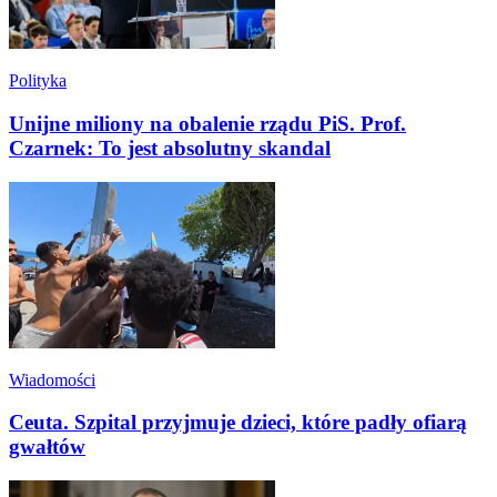
Polityka
Unijne miliony na obalenie rządu PiS. Prof.
Czarnek: To jest absolutny skandal
Wiadomości
Ceuta. Szpital przyjmuje dzieci, które padły ofiarą
gwałtów