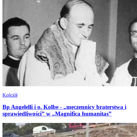
Kościół
Bp Angelelli i o. Kolbe - „męczennicy braterstwa i
sprawiedliwości” w „Magnifica humanitas”