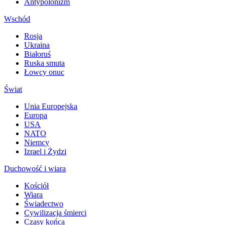
Antypolonizm
Wschód
Rosja
Ukraina
Białoruś
Ruska smuta
Łowcy onuc
Świat
Unia Europejska
Europa
USA
NATO
Niemcy
Izrael i Żydzi
Duchowość i wiara
Kościół
Wiara
Świadectwo
Cywilizacja śmierci
Czasy końca