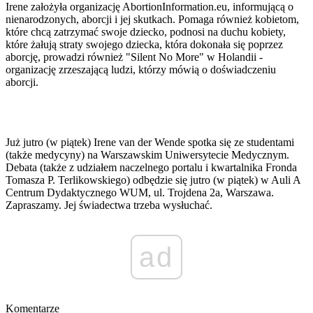
Irene założyła organizację AbortionInformation.eu, informującą o
nienarodzonych, aborcji i jej skutkach. Pomaga również kobietom,
które chcą zatrzymać swoje dziecko, podnosi na duchu kobiety,
które żałują straty swojego dziecka, która dokonała się poprzez
aborcję, prowadzi również "Silent No More" w Holandii -
organizację zrzeszającą ludzi, którzy mówią o doświadczeniu
aborcji.
Już jutro (w piątek) Irene van der Wende spotka się ze studentami
(także medycyny) na Warszawskim Uniwersytecie Medycznym.
Debata (także z udziałem naczelnego portalu i kwartalnika Fronda
Tomasza P. Terlikowskiego) odbędzie się jutro (w piątek) w Auli A
Centrum Dydaktycznego WUM, ul. Trojdena 2a, Warszawa.
Zapraszamy. Jej świadectwa trzeba wysłuchać.
ad
Komentarze