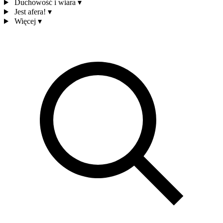
Duchowość i wiara
▾
Jest afera!
▾
Więcej
▾