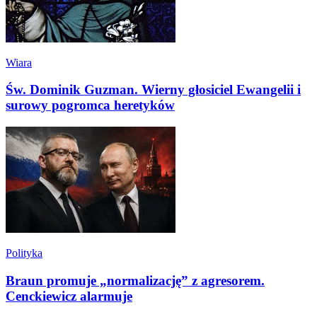
Wiara
Św. Dominik Guzman. Wierny głosiciel Ewangelii i
surowy pogromca heretyków
Polityka
Braun promuje „normalizację” z agresorem.
Cenckiewicz alarmuje