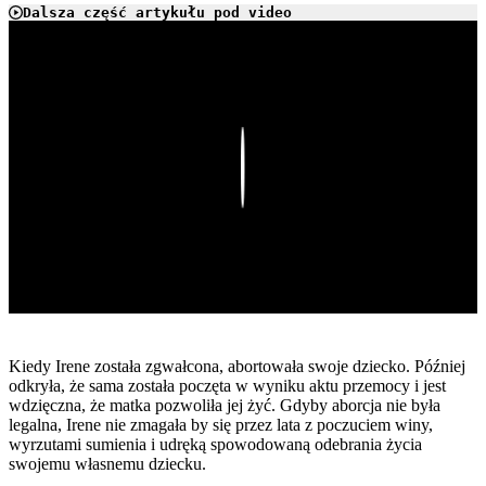
Dalsza część artykułu pod video
Play
Kiedy Irene została zgwałcona, abortowała swoje dziecko. Później
odkryła, że sama została poczęta w wyniku aktu przemocy i jest
wdzięczna, że matka pozwoliła jej żyć. Gdyby aborcja nie była
legalna, Irene nie zmagała by się przez lata z poczuciem winy,
wyrzutami sumienia i udręką spowodowaną odebrania życia
swojemu własnemu dziecku.