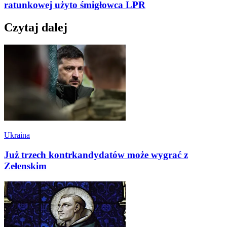
ratunkowej użyto śmigłowca LPR
Czytaj dalej
Ukraina
Już trzech kontrkandydatów może wygrać z
Zełenskim