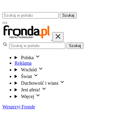
Szukaj
Szukaj
Polska
Reklama
Wschód
Świat
Duchowość i wiara
Jest afera!
Więcej
Wesprzyj Frondę