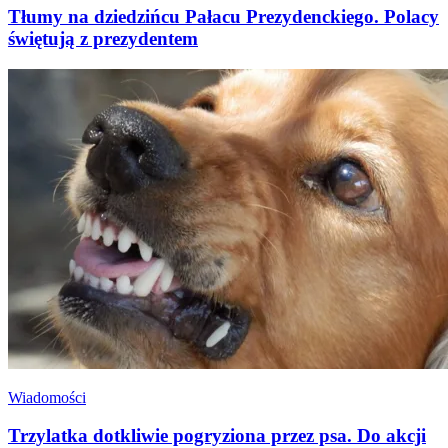
Tłumy na dziedzińcu Pałacu Prezydenckiego. Polacy
świętują z prezydentem
Wiadomości
Trzylatka dotkliwie pogryziona przez psa. Do akcji