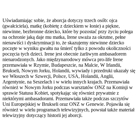
Uświadamiając sobie, że aborcja dotyczy trzech osób: ojca
(gwałciciela), matkę (kobietę z dzieckiem w łonie) a piękne,
niewinne, bezbronne dziecko, które by pozostać przy życiu polega
na ochronie jaką daje mu matka, Irene uważa za okrutne, pełne
nienawiści i dyskryminacji to, że skazujemy niewinne dziecko
poczęte w wyniku gwałtu na śmierć tylko z powodu okoliczności
poczęcia tych dzieci. Irene jest obecnie żarliwym ambasadorem
nienarodzonych. Jako międzynarodowy mówca pro-life Irene
przemawiała w Rzymie, Budapeszcie, na Malcie, W Irlandii,
Brukseli, Nowym Jorku, Holandii, wywiady i przedruki ukazały się
we Włoszech w Szwecji, Polsce, USA, Holandii, Anglii,
Argentynie, na Seszelach i w wielu innych krajach. Przemawiała
również w Nowym Jorku podczas warsztatów ONZ na Komisji w
sprawie Statusu Kobiet, spotykając się również prywatnie z
niektórymi ambasadorami. Przemawiała także podczas szczytów
Uni Europejskiej w Brukseli oraz ONZ w Genewie. Pojawiła się
również w wielu programach telewizyjnych, powstał także materiał
telewizyjny dotyczący historii jej aborcji.