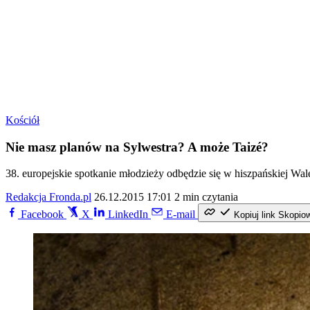
Kościół
Nie masz planów na Sylwestra? A może Taizé?
38. europejskie spotkanie młodzieży odbędzie się w hiszpańskiej Wa
Redakcja Fronda.pl
26.12.2015 17:01
2 min czytania
Facebook
X
LinkedIn
E-mail
Kopiuj link
Skopio