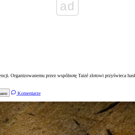
ad
lencji. Organizowanemu przez wspólnotę Taizé zlotowi przyświeca hasł
Komentarze
wano