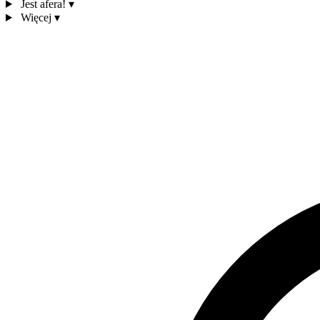
Jest afera!
▾
Więcej
▾