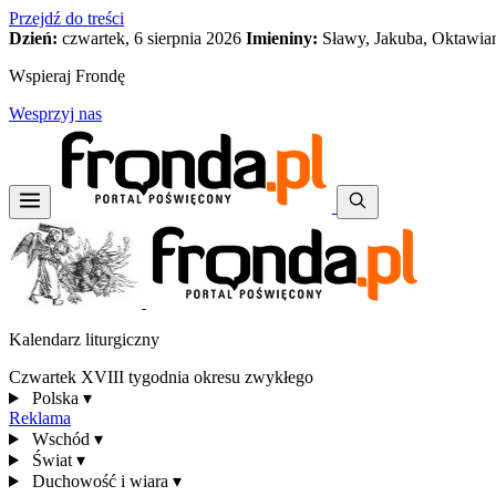
Przejdź do treści
Dzień:
czwartek, 6 sierpnia 2026
Imieniny:
Sławy, Jakuba, Oktawia
Wspieraj Frondę
Wesprzyj nas
Kalendarz liturgiczny
Czwartek XVIII tygodnia okresu zwykłego
Polska
▾
Reklama
Wschód
▾
Świat
▾
Duchowość i wiara
▾