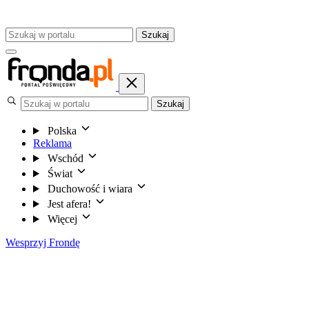
Szukaj
Szukaj
Polska
Reklama
Wschód
Świat
Duchowość i wiara
Jest afera!
Więcej
Wesprzyj Frondę