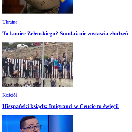
Ukraina
To koniec Zełenskiego? Sondaż nie zostawia złudzeń
Kościół
Hiszpański ksiądz: Imigranci w Ceucie to święci!