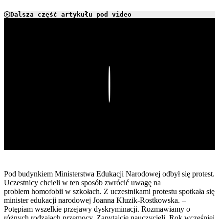
Dalsza część artykułu pod video
Play
Pod budynkiem Ministerstwa Edukacji Narodowej odbył się protest.
Uczestnicy chcieli w ten sposób zwrócić uwagę na
problem homofobii w szkołach. Z uczestnikami protestu spotkała się
minister edukacji narodowej Joanna Kluzik-Rostkowska. –
Potępiam wszelkie przejawy dyskryminacji. Rozmawiamy o
różnych rodzajach przemocy. Zapytajcie nauczycieli. Rok wcześniej