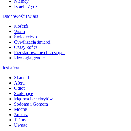
Niemcy
Izrael i Żydzi
Duchowość i wiara
Kościół
Wiara
Świadectwo
Cywilizacja śmierci
Czasy końca
Prześladowanie chrześcijan
Ideologia gender
Jest afera!
Skandal
Afera
Odlot
Szokujące
Mądrości celebrytów
Sodoma i Gomora
Mocne
Zobacz
Taśmy
Uwaga