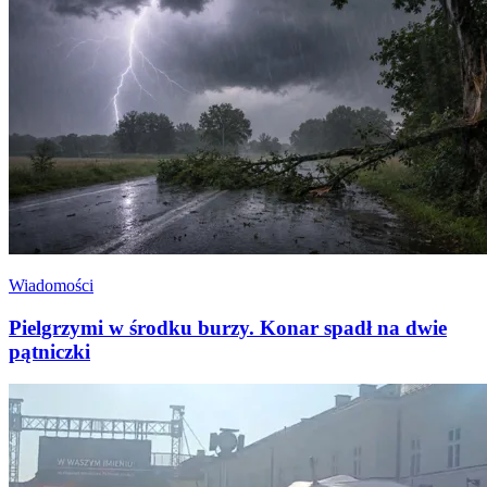
Wiadomości
Pielgrzymi w środku burzy. Konar spadł na dwie
pątniczki