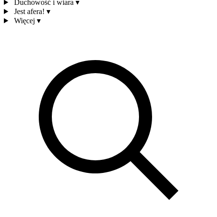
Duchowość i wiara
▾
Jest afera!
▾
Więcej
▾