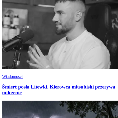
Wiadomości
Śmierć posła Litewki. Kierowca mitsubishi przerywa
milczenie