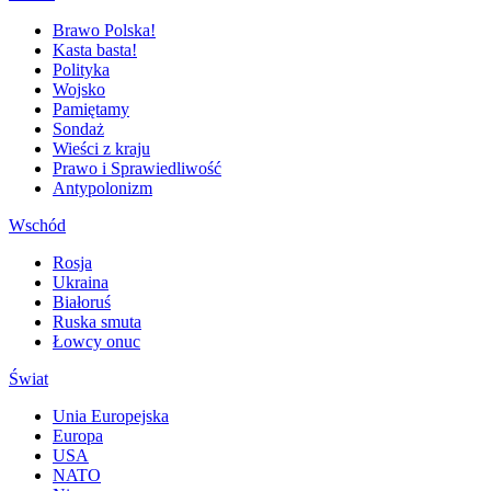
Brawo Polska!
Kasta basta!
Polityka
Wojsko
Pamiętamy
Sondaż
Wieści z kraju
Prawo i Sprawiedliwość
Antypolonizm
Wschód
Rosja
Ukraina
Białoruś
Ruska smuta
Łowcy onuc
Świat
Unia Europejska
Europa
USA
NATO