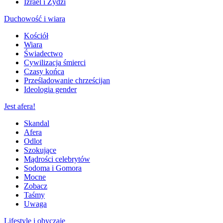
Izrael i Żydzi
Duchowość i wiara
Kościół
Wiara
Świadectwo
Cywilizacja śmierci
Czasy końca
Prześladowanie chrześcijan
Ideologia gender
Jest afera!
Skandal
Afera
Odlot
Szokujące
Mądrości celebrytów
Sodoma i Gomora
Mocne
Zobacz
Taśmy
Uwaga
Lifestyle i obyczaje