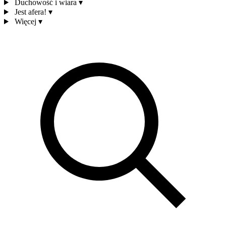
Duchowość i wiara
▾
Jest afera!
▾
Więcej
▾