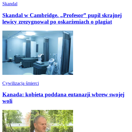
Skandal
Skandal w Cambridge. „Profesor” pupil skrajnej
lewicy zrezygnował po oskarżeniach o plagiat
Cywilizacja śmierci
Kanada: kobieta poddana eutanazji wbrew swojej
woli