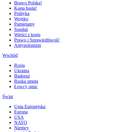
Brawo Polska!
Kasta basta!
Polityka
Wojsko
Pamiętamy
Sondaż
Wieści z kraju
Prawo i Sprawiedliwość
Antypolonizm
Wschód
Rosja
Ukraina
Białoruś
Ruska smuta
Łowcy onuc
Świat
Unia Europejska
Europa
USA
NATO
Niemcy