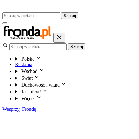
Szukaj
Szukaj
Polska
Reklama
Wschód
Świat
Duchowość i wiara
Jest afera!
Więcej
Wesprzyj Frondę