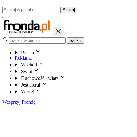
Szukaj
Szukaj
Polska
Reklama
Wschód
Świat
Duchowość i wiara
Jest afera!
Więcej
Wesprzyj Frondę