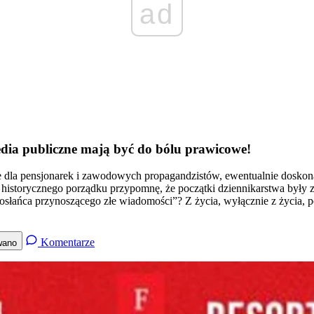
ad
ia publiczne mają być do bólu prawicowe!
dla pensjonarek i zawodowych propagandzistów, ewentualnie doskonała 
la historycznego porządku przypomnę, że początki dziennikarstwa były z
posłańca przynoszącego złe wiadomości”? Z życia, wyłącznie z życia, po
Komentarze
wano