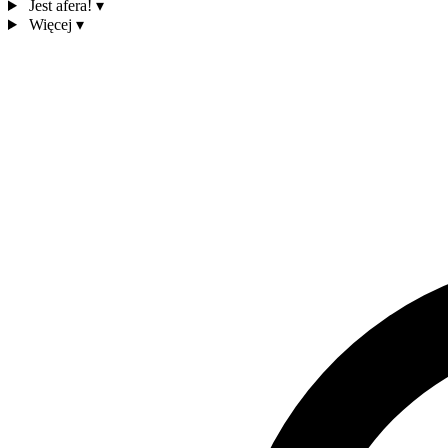
Jest afera!
▾
Więcej
▾