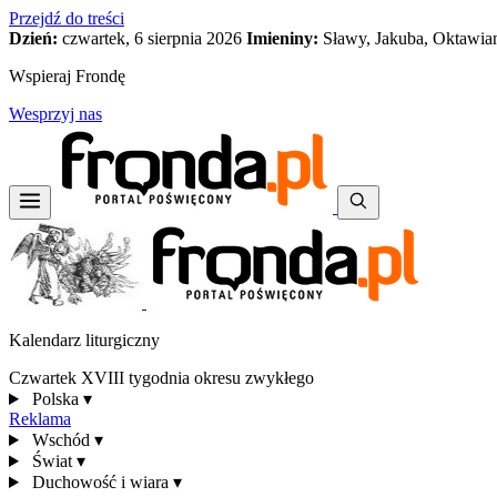
Przejdź do treści
Dzień:
czwartek, 6 sierpnia 2026
Imieniny:
Sławy, Jakuba, Oktawia
Wspieraj Frondę
Wesprzyj nas
Kalendarz liturgiczny
Czwartek XVIII tygodnia okresu zwykłego
Polska
▾
Reklama
Wschód
▾
Świat
▾
Duchowość i wiara
▾