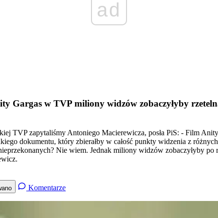
ad
nity Gargas w TVP miliony widzów zobaczyłyby rzetel
ej TVP zapytaliśmy Antoniego Macierewicza, posła PiS: - Film Anity 
akiego dokumentu, który zbierałby w całość punkty widzenia z różnyc
przekonanych? Nie wiem. Jednak miliony widzów zobaczyłyby po raz p
ewicz.
Komentarze
wano