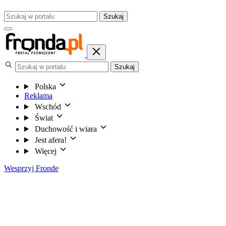
Szukaj
Szukaj
Polska
Reklama
Wschód
Świat
Duchowość i wiara
Jest afera!
Więcej
Wesprzyj Frondę