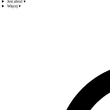
Jest afera!
▾
Więcej
▾