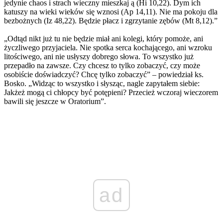
jedynie chaos i strach wieczny mieszkaj ą (Hi 10,22). Dym ich
katuszy na wieki wieków się wznosi (Ap 14,11). Nie ma pokoju dla
bezbożnych (Iz 48,22). Będzie płacz i zgrzytanie zębów (Mt 8,12).”
„Odtąd nikt już tu nie będzie miał ani kolegi, który pomoże, ani
życzliwego przyjaciela. Nie spotka serca kochającego, ani wzroku
litościwego, ani nie usłyszy dobrego słowa. To wszystko już
przepadło na zawsze. Czy chcesz to tylko zobaczyć, czy może
osobiście doświadczyć? Chcę tylko zobaczyć” – powiedział ks.
Bosko. „Widząc to wszystko i słysząc, nagle zapytałem siebie:
Jakżeż mogą ci chłopcy być potępieni? Przecież wczoraj wieczorem
bawili się jeszcze w Oratorium”.
ad