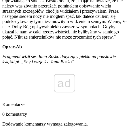
Opowiadając o śnie ks. Bosko dodał, że „mając na uwadze, że nie
należy was zbytnio przerażać, pominąłem opisywanie wielu
strasznych szczegółów, choć je widziałem i przeżywałem. Przez
następne siedem nocy nie mogłem spać, tak dalece czułem; się
podekscytowany tym niesamowitym widzeniem sennym. Wiemy, że
nasz Doby Bóg opisywał piekło zawsze w symbolach. Gdyby
ukazał je nam w całej rzeczywistości, nie bylibyśmy w stanie go
pojąć. Nikt ze śmiertelników nie może zrozumieć tych spraw.”
Oprac.Ab
Fragment wizji św. Jana Bosko dotyczący piekła na podstawie
książki pt. „Sny i wizje ks. Jana Bosko”
ad
Komentarze
0 komentarzy
Dodawanie komentarzy wymaga zalogowania.