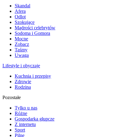
Skandal
Afera
Odlot
Szokujące
Mądrości celebrytów
Sodoma i Gomora
Mocne
Zobacz
Taśmy
Uwaga
Lifestyle i obyczaje
Kuchnia i przepisy
Zdrowie
Rodzina
Pozostałe
Tylko u nas
Różne
Gospodarka głupcze
Z internetu
Sport
Pilne