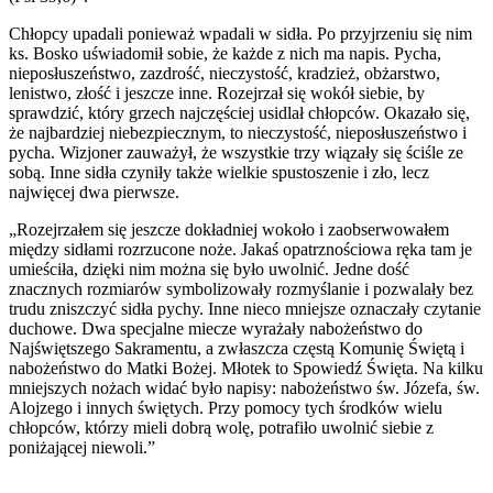
Chłopcy upadali ponieważ wpadali w sidła. Po przyjrzeniu się nim
ks. Bosko uświadomił sobie, że każde z nich ma napis. Pycha,
nieposłuszeństwo, zazdrość, nieczystość, kradzież, obżarstwo,
lenistwo, złość i jeszcze inne. Rozejrzał się wokół siebie, by
sprawdzić, który grzech najczęściej usidlał chłopców. Okazało się,
że najbardziej niebezpiecznym, to nieczystość, nieposłuszeństwo i
pycha. Wizjoner zauważył, że wszystkie trzy wiązały się ściśle ze
sobą. Inne sidła czyniły także wielkie spustoszenie i zło, lecz
najwięcej dwa pierwsze.
„Rozejrzałem się jeszcze dokładniej wokoło i zaobserwowałem
między sidłami rozrzucone noże. Jakaś opatrznościowa ręka tam je
umieściła, dzięki nim można się było uwolnić. Jedne dość
znacznych rozmiarów symbolizowały rozmyślanie i pozwalały bez
trudu zniszczyć sidła pychy. Inne nieco mniejsze oznaczały czytanie
duchowe. Dwa specjalne miecze wyrażały nabożeństwo do
Najświętszego Sakramentu, a zwłaszcza częstą Komunię Świętą i
nabożeństwo do Matki Bożej. Młotek to Spowiedź Święta. Na kilku
mniejszych nożach widać było napisy: nabożeństwo św. Józefa, św.
Alojzego i innych świętych. Przy pomocy tych środków wielu
chłopców, którzy mieli dobrą wolę, potrafiło uwolnić siebie z
poniżającej niewoli.”