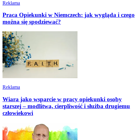
Reklama
Praca Opiekunki w Niemczech: jak wygląda i czego
można się spodziewać?
Reklama
Wiara jako wsparcie w pracy opiekunki osoby
starszej – modlitwa, cierpliwość i służba drugiemu
człowiekowi