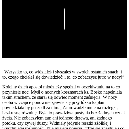
Play
„Wszystko to, co widziałeś i słyszałeś w swoich ostatnich snach; i
to, czego chciałeś się dowiedzieć; i to, co zobaczysz jutro w nocy!”
Kolejny dzień apostoł młodzieży spędził w oczekiwaniu na to co
przyniesie noc. Myśl o nocnych koszmarach ks. Bosko napełniała
takim strachem, że starał się odwlec moment zaśnięcia. W nocy
osoba w czapce ponownie zjawiła się przy łóżku kapłan i
powiedziała by poszedł za nim. „Zaprowadził mnie na rozległą,
bezkresną równinę. Była to prawdziwa pustynia bez żadnych oznak
życia. Nie zobaczyłem tam ani jednego drzewa, ani żadnego
potoku, czy żywej duszy. Widniały jedynie resztki zżółkłej i
wyschniętej roślinności. Nie miałem pojęcia, gdzie się znajduję i co