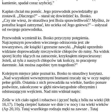
kamienie, spadał coraz szybciej.”
Kapłan chciał mu pomóc. Jego przewodnik powiedziałby go
zostawił. „Dlaczego?” – starał się dowiedzieć ks. Bosko.
„Czy nie wiesz, że straszliwa jest Boża sprawiedliwość? Myślisz, że
potrafisz kogoś zatrzymać, kto ucieka od Jego gniewu?” – usłyszał
od swojego przewodnika.
Przewodnik wymienił ks. Bosko przyczyny potępienia.
Najczęstszym powodem wiecznego odrzucenia jest: złe
towarzystwo, złe książki i grzeszne nawyki. „Pułapki uprzednio
widziane doprowadzały rzeczywiście chłopców do ruiny. Na widok
sporej liczby idących na zatracenie, krzyknąłem niepocieszony:
Jeżeli, aż tylu z naszych chłopców tak kończy, to pracujemy
daremnie. Jak można zapobiec tym tragediom?”
Kolejnym miejsce jakie poznał ks. Bosko to straszliwy korytarz.
„Nad wszystkimi wewnętrznymi bramami rzucały się w oczy napisy
pełne gróźb. Ostatnia z nich prowadziła na wielkie, bardzo ponure
podwórze, zakończone w głębi niewiarygodnie olbrzymim i
odstraszającym wejściem. Nad nim widniał napis:
Ześle w ich ciało ogień i robactwo i jęczeć będą z bólu na wieki (Jdt
16,17). I będą cierpieć katusze we dnie i w nocy i na wieki wieków
(Ap 20,10). Tutaj wszelkiego rodzaju męki na zawsze . Tutaj