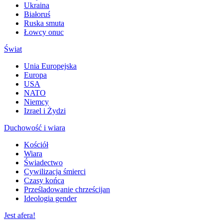
Ukraina
Białoruś
Ruska smuta
Łowcy onuc
Świat
Unia Europejska
Europa
USA
NATO
Niemcy
Izrael i Żydzi
Duchowość i wiara
Kościół
Wiara
Świadectwo
Cywilizacja śmierci
Czasy końca
Prześladowanie chrześcijan
Ideologia gender
Jest afera!