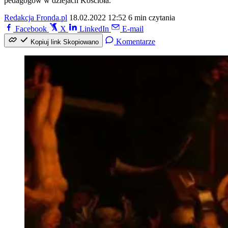
pedagogów w dziejach Kościoła.
Redakcja Fronda.pl
18.02.2022 12:52
6 min czytania
Facebook
X
LinkedIn
E-mail
Komentarze
Kopiuj link
Skopiowano