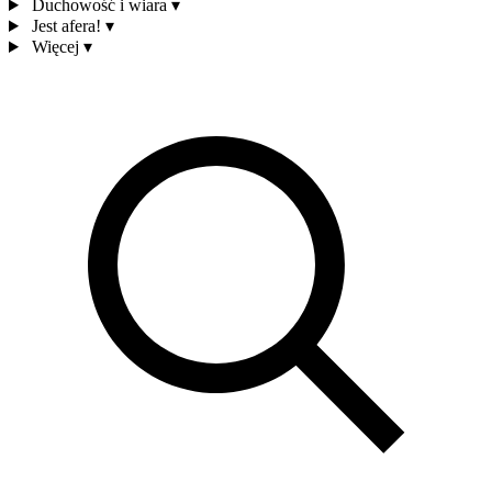
Duchowość i wiara
▾
Jest afera!
▾
Więcej
▾