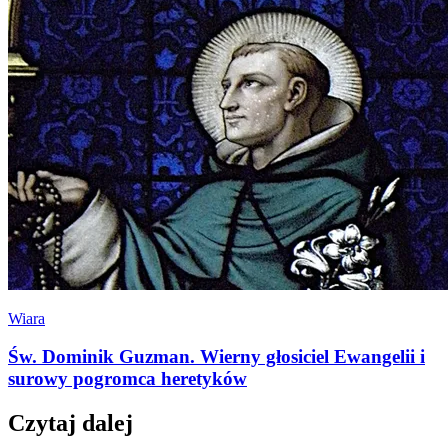
Wiara
Św. Dominik Guzman. Wierny głosiciel Ewangelii i
surowy pogromca heretyków
Czytaj dalej