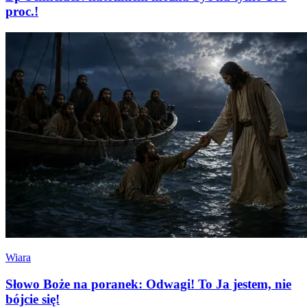
proc.!
Wiara
Słowo Boże na poranek: Odwagi! To Ja jestem, nie
bójcie się!