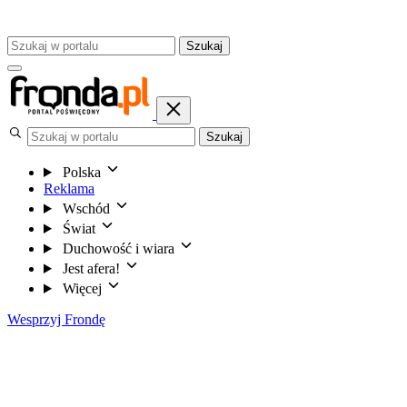
Szukaj
Szukaj
Polska
Reklama
Wschód
Świat
Duchowość i wiara
Jest afera!
Więcej
Wesprzyj Frondę