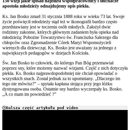
150 wizji jakie spisali najbliżsi współpracownicy i słuchacze
apostoła młodzieży odnajdujemy opis piekła.
Ks. Jan Bosko zmarł 31 stycznia 1888 roku w wieku 73 lat. Swoje
życie poświęcił młodzieży stąd też w ikonografii bardzo często
przedstawiany jest w toczeniu osób młodych. Założył dwie
rodzinny zakonne, których głównym zadaniem była opieka nad
młodzieżą: Pobożne Towarzystwo św. Franciszka Salezego dla
chłopców oraz Zgromadzenie Córek Maryi Wspomożycieli
wiernych dla dziewcząt. Ks. Bosko jest uważany za jednego z
największych pedagogów w dziejach Kościoła.
Św. Jan Bosko to człowiek, do którego Pan Bóg przemawiał
poprzez sny, które możemy nazwać wizjami. Część z nich dotyczyła
piekła. Ks. Bosko najprawdopodobniej nie chciał opowiadać o
wszystkich snach. Został jednak za to upomniany. „Dlaczego im
tego nie mówisz?” – spytała kapłana stojąca przy jego łóżku
dystyngowana osoba. Ostatnie sny bardzo wyczerpały ks. Bosko.
„A co mam im powiedzieć ?”
Dalsza część artykułu pod video