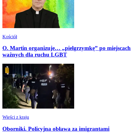
Kościół
O. Martin organizuje… „pielgrzymkę” po miejscach
ważnych dla ruchu LGBT
Wieści z kraju
Oborniki. Policyjna obława za imigrantami