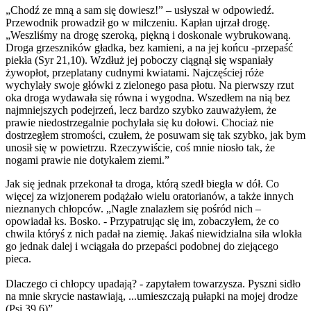
„Chodź ze mną a sam się dowiesz!” – usłyszał w odpowiedź.
Przewodnik prowadził go w milczeniu. Kapłan ujrzał drogę.
„Weszliśmy na drogę szeroką, piękną i doskonale wybrukowaną.
Droga grzeszników gładka, bez kamieni, a na jej końcu -przepaść
piekła (Syr 21,10). Wzdłuż jej poboczy ciągnął się wspaniały
żywopłot, przeplatany cudnymi kwiatami. Najczęściej róże
wychylały swoje główki z zielonego pasa płotu. Na pierwszy rzut
oka droga wydawała się równa i wygodna. Wszedłem na nią bez
najmniejszych podejrzeń, lecz bardzo szybko zauważyłem, że
prawie niedostrzegalnie pochylała się ku dołowi. Chociaż nie
dostrzegłem stromości, czułem, że posuwam się tak szybko, jak bym
unosił się w powietrzu. Rzeczywiście, coś mnie niosło tak, że
nogami prawie nie dotykałem ziemi.”
Jak się jednak przekonał ta droga, którą szedł biegła w dół. Co
więcej za wizjonerem podążało wielu oratorianów, a także innych
nieznanych chłopców. „Nagle znalazłem się pośród nich –
opowiadał ks. Bosko. - Przypatrując się im, zobaczyłem, że co
chwila któryś z nich padał na ziemię. Jakaś niewidzialna siła wlokła
go jednak dalej i wciągała do przepaści podobnej do ziejącego
pieca.
Dlaczego ci chłopcy upadają? - zapytałem towarzysza. Pyszni sidło
na mnie skrycie nastawiają, ...umieszczają pułapki na mojej drodze
(Psi 39,6)”.