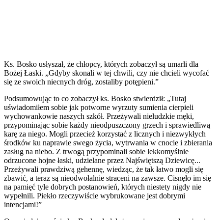
Ks. Bosko usłyszał, że chłopcy, których zobaczył są umarli dla
Bożej Łaski. „Gdyby skonali w tej chwili, czy nie chcieli wycofać
się ze swoich niecnych dróg, zostaliby potępieni.”
Podsumowując to co zobaczył ks. Bosko stwierdził: „Tutaj
uświadomiłem sobie jak potworne wyrzuty sumienia cierpieli
wychowankowie naszych szkół. Przeżywali nieludzkie męki,
przypominając sobie każdy nieodpuszczony grzech i sprawiedliwą
karę za niego. Mogli przecież korzystać z licznych i niezwykłych
środków ku naprawie swego życia, wytrwania w cnocie i zbierania
zasług na niebo. Z trwogą przypominali sobie lekkomyślnie
odrzucone hojne łaski, udzielane przez Najświętszą Dziewicę...
Przeżywali prawdziwą gehennę, wiedząc, że tak łatwo mogli się
zbawić, a teraz są nieodwołalnie straceni na zawsze. Cisnęło im się
na pamięć tyle dobrych postanowień, których niestety nigdy nie
wypełnili. Piekło rzeczywiście wybrukowane jest dobrymi
intencjami!”