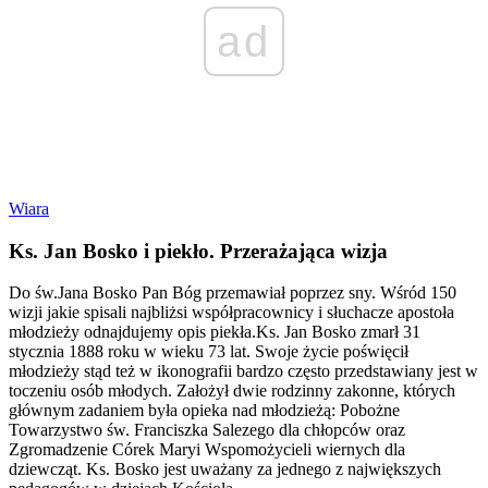
ad
Wiara
Ks. Jan Bosko i piekło. Przerażająca wizja
Do św.Jana Bosko Pan Bóg przemawiał poprzez sny. Wśród 150
wizji jakie spisali najbliżsi współpracownicy i słuchacze apostoła
młodzieży odnajdujemy opis piekła.Ks. Jan Bosko zmarł 31
stycznia 1888 roku w wieku 73 lat. Swoje życie poświęcił
młodzieży stąd też w ikonografii bardzo często przedstawiany jest w
toczeniu osób młodych. Założył dwie rodzinny zakonne, których
głównym zadaniem była opieka nad młodzieżą: Pobożne
Towarzystwo św. Franciszka Salezego dla chłopców oraz
Zgromadzenie Córek Maryi Wspomożycieli wiernych dla
dziewcząt. Ks. Bosko jest uważany za jednego z największych