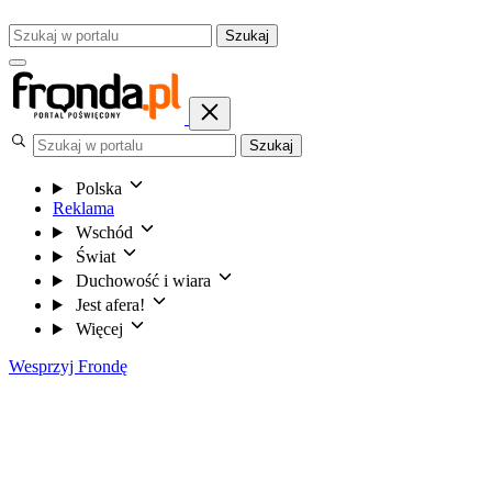
Szukaj
Szukaj
Polska
Reklama
Wschód
Świat
Duchowość i wiara
Jest afera!
Więcej
Wesprzyj Frondę