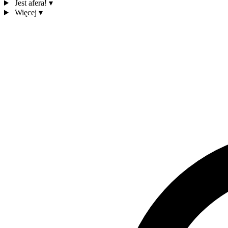
Jest afera!
▾
Więcej
▾