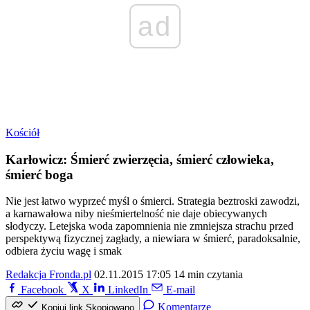
ad
Kościół
Karłowicz: Śmierć zwierzęcia, śmierć człowieka,
śmierć boga
Nie jest łatwo wyprzeć myśl o śmierci. Strategia beztroski zawodzi,
a karnawałowa niby nieśmiertelność nie daje obiecywanych
słodyczy. Letejska woda zapomnienia nie zmniejsza strachu przed
perspektywą fizycznej zagłady, a niewiara w śmierć, paradoksalnie,
odbiera życiu wagę i smak
Redakcja Fronda.pl
02.11.2015 17:05
14 min czytania
Facebook
X
LinkedIn
E-mail
Komentarze
Kopiuj link
Skopiowano