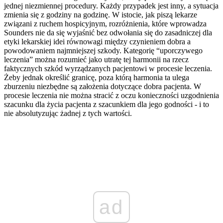
jednej niezmiennej procedury. Każdy przypadek jest inny, a sytuacja
zmienia się z godziny na godzinę. W istocie, jak piszą lekarze
związani z ruchem hospicyjnym, rozróżnienia, które wprowadza
Sounders nie da się wyjaśnić bez odwołania się do zasadniczej dla
etyki lekarskiej idei równowagi między czynieniem dobra a
powodowaniem najmniejszej szkody. Kategorię “uporczywego
leczenia” można rozumieć jako utratę tej harmonii na rzecz
faktycznych szkód wyrządzanych pacjentowi w procesie leczenia.
Żeby jednak określić granicę, poza którą harmonia ta ulega
zburzeniu niezbędne są założenia dotyczące dobra pacjenta. W
procesie leczenia nie można stracić z oczu konieczności uzgodnienia
szacunku dla życia pacjenta z szacunkiem dla jego godności - i to
nie absolutyzując żadnej z tych wartości.
ad