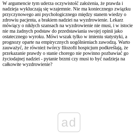
W argumencie tym uderza oczywistość założenia, że prawda i
nadzieja wykluczają się wzajemnie. Nie ma koniecznego związku
przyczynowego ani psychologicznego między stanem wiedzy o
zdrowiu pacjenta, a brakiem nadziei na wyzdrowienie. Lekarz
mówiący o nikłych szansach na wyzdrowienie nie musi, i w istocie
nie ma żadnych podstaw do przedstawiania swojej opinii jako
ostatecznego wyroku. Mówi wszak tylko w imieniu statystyki, a
prognozy oparte na empirycznych uogólnieniach zawodzą. Warto
zauważyć, że również twórcy filozofii hospicjum podkreślają, że
przekazanie prawdy o stanie chorego nie powinno pozbawiać go
życiodajnej nadziei - pytanie brzmi czy musi to być nadzieja na
całkowite wyzdrowienie?
ad