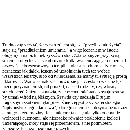
Trudno zaprzeczyć, że często zdarza się, iż “przedłużanie życia”
staje się “przedłużaniem umierania”, a więc leczeniem w istocie
obojętnym na rachunek zysków i strat. Zdarza się, że przyczyną
śmierci chorych stają się uboczne skutki wycieńczających i nieomal
oczywiście bezsensownych terapii, a nie sama choroba. Nie muszę
zaznaczać jak daleki jestem od uogólniania tych tez wobec
wszystkich lekarzy, albo od twierdzenia, że mamy tu sytuację prostą
i klarowną. Warto jednak zastanowić się jak często to właśnie lęk
przed przyznaniem się od porażki, naciski rodziny, czy własny
strach przed śmiercią sprawia, że choremu odebrana zostaje szansa
by umarł wśród najbliższych. Prawda czy nadzieja Drugim
tragicznym skutkiem lęku przed śmiercią jest tak zwana strategia
“optymistycznego kłamstwa”, którego celem jest utrzymanie nadziei
chorego i jego rodziny. Jej skutkiem staje się nie tylko odebranie
wolności i autonomii, ale nierzadko również pogłębienie izolacji
umierającego, który staje się przedmiotem, a nie podmiotem
zabiegów lekarza i jego najbliższych.