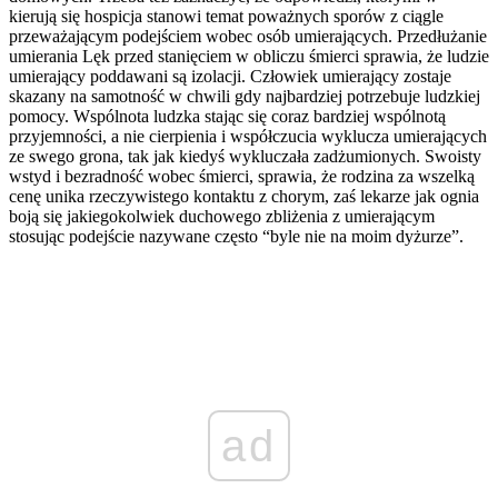
kierują się hospicja stanowi temat poważnych sporów z ciągle
przeważającym podejściem wobec osób umierających. Przedłużanie
umierania Lęk przed stanięciem w obliczu śmierci sprawia, że ludzie
umierający poddawani są izolacji. Człowiek umierający zostaje
skazany na samotność w chwili gdy najbardziej potrzebuje ludzkiej
pomocy. Wspólnota ludzka stając się coraz bardziej wspólnotą
przyjemności, a nie cierpienia i współczucia wyklucza umierających
ze swego grona, tak jak kiedyś wykluczała zadżumionych. Swoisty
wstyd i bezradność wobec śmierci, sprawia, że rodzina za wszelką
cenę unika rzeczywistego kontaktu z chorym, zaś lekarze jak ognia
boją się jakiegokolwiek duchowego zbliżenia z umierającym
stosując podejście nazywane często “byle nie na moim dyżurze”.
ad