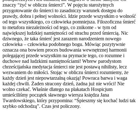
znaczy “żyć w obliczu śmierci”. W pojęciu starożytnych
przygotowanie do śmierci to zasadniczy warunek dostępu do
prawdy, dobra i pełnej wolności. Idzie przede wszystkim o wolność
od tego wszystkiego, co człowieka pomniejsza. Filozoficzna śmierć
to metafora niezależności od tego, co znikome - w tym od
największej ludzkiej namiętności od strachu przed śmiercią. Nic
dziwnego, że taka śmierć jest zarazem narodzeniem nowego
człowieka – człowieka podobnego bogu. Mówiąc pozytywnie
oznacza ona bowiem proces budowania wewnętrznej harmonii
polegającej przede wszystkim na prymacie tego, co rozumne i
duchowe nad ludzkimi namiętnościami! Wbrew parodystom
chrześcijańska medytacja śmierci nie jest postawą nihilisty, lecz
wezwaniem do miłości. Stojąc w obliczu śmierci rozumiemy, że
każdy dzień jest niepowtarzalną okazją! Powraca barwa i waga
każdej chwili. Żaden stracony dzień, żadna już nie wróci! Nie
wolno czekać. Właśnie dlatego na plakatach Hospicjum
umieściliśmy początek sławnego wiersza księdza Jana
Twardowskiego, który przypomina: “Śpieszmy się kochać ludzi tak
szybko odchodzą”. Czas jest policzony.