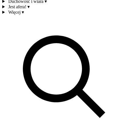
Duchowość i wiara
▾
Jest afera!
▾
Więcej
▾