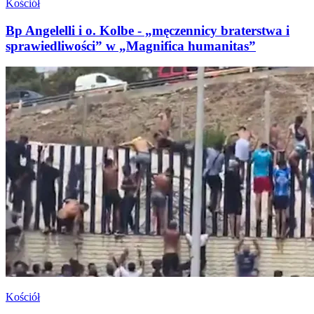
Kościół
Bp Angelelli i o. Kolbe - „męczennicy braterstwa i
sprawiedliwości” w „Magnifica humanitas”
Kościół