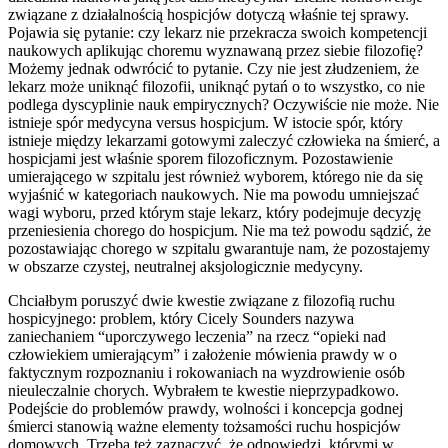
związane z działalnością hospicjów dotyczą właśnie tej sprawy.
Pojawia się pytanie: czy lekarz nie przekracza swoich kompetencji
naukowych aplikując choremu wyznawaną przez siebie filozofię?
Możemy jednak odwrócić to pytanie. Czy nie jest złudzeniem, że
lekarz może uniknąć filozofii, uniknąć pytań o to wszystko, co nie
podlega dyscyplinie nauk empirycznych? Oczywiście nie może. Nie
istnieje spór medycyna versus hospicjum. W istocie spór, który
istnieje między lekarzami gotowymi zaleczyć człowieka na śmierć, a
hospicjami jest właśnie sporem filozoficznym. Pozostawienie
umierającego w szpitalu jest również wyborem, którego nie da się
wyjaśnić w kategoriach naukowych. Nie ma powodu umniejszać
wagi wyboru, przed którym staje lekarz, który podejmuje decyzję
przeniesienia chorego do hospicjum. Nie ma też powodu sądzić, że
pozostawiając chorego w szpitalu gwarantuje nam, że pozostajemy
w obszarze czystej, neutralnej aksjologicznie medycyny.
Chciałbym poruszyć dwie kwestie związane z filozofią ruchu
hospicyjnego: problem, który Cicely Sounders nazywa
zaniechaniem “uporczywego leczenia” na rzecz “opieki nad
człowiekiem umierającym” i założenie mówienia prawdy w o
faktycznym rozpoznaniu i rokowaniach na wyzdrowienie osób
nieuleczalnie chorych. Wybrałem te kwestie nieprzypadkowo.
Podejście do problemów prawdy, wolności i koncepcja godnej
śmierci stanowią ważne elementy tożsamości ruchu hospicjów
domowych. Trzeba też zaznaczyć, że odpowiedzi, którymi w