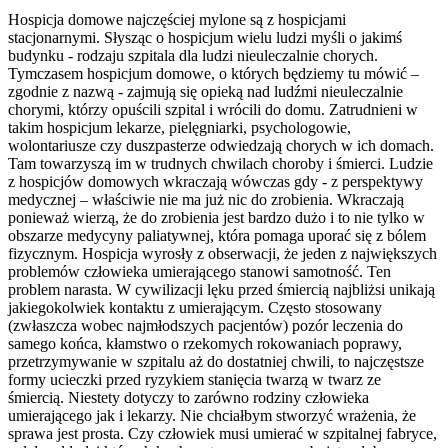
Hospicja domowe najczęściej mylone są z hospicjami
stacjonarnymi. Słysząc o hospicjum wielu ludzi myśli o jakimś
budynku - rodzaju szpitala dla ludzi nieuleczalnie chorych.
Tymczasem hospicjum domowe, o których będziemy tu mówić –
zgodnie z nazwą - zajmują się opieką nad ludźmi nieuleczalnie
chorymi, którzy opuścili szpital i wrócili do domu. Zatrudnieni w
takim hospicjum lekarze, pielęgniarki, psychologowie,
wolontariusze czy duszpasterze odwiedzają chorych w ich domach.
Tam towarzyszą im w trudnych chwilach choroby i śmierci. Ludzie
z hospicjów domowych wkraczają wówczas gdy - z perspektywy
medycznej – właściwie nie ma już nic do zrobienia. Wkraczają
ponieważ wierzą, że do zrobienia jest bardzo dużo i to nie tylko w
obszarze medycyny paliatywnej, która pomaga uporać się z bólem
fizycznym. Hospicja wyrosły z obserwacji, że jeden z największych
problemów człowieka umierającego stanowi samotność. Ten
problem narasta. W cywilizacji lęku przed śmiercią najbliżsi unikają
jakiegokolwiek kontaktu z umierającym. Często stosowany
(zwłaszcza wobec najmłodszych pacjentów) pozór leczenia do
samego końca, kłamstwo o rzekomych rokowaniach poprawy,
przetrzymywanie w szpitalu aż do dostatniej chwili, to najczęstsze
formy ucieczki przed ryzykiem stanięcia twarzą w twarz ze
śmiercią. Niestety dotyczy to zarówno rodziny człowieka
umierającego jak i lekarzy. Nie chciałbym stworzyć wrażenia, że
sprawa jest prosta. Czy człowiek musi umierać w szpitalnej fabryce,