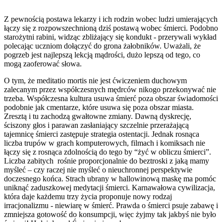
Z pewnością postawa lekarzy i ich rodzin wobec ludzi umierających
łączy się z rozpowszechnioną dziś postawą wobec śmierci. Podobno
starożytni rabini, widząc zbliżający się kondukt - przerywali wykład
polecając uczniom dołączyć do grona żałobników. Uważali, że
pogrzeb jest najlepszą lekcją mądrości, dużo lepszą od tego, co
mogą zaoferować słowa.
O tym, że meditatio mortis nie jest ćwiczeniem duchowym
zalecanym przez współczesnych mędrców nikogo przekonywać nie
trzeba. Współczesna kultura usuwa śmierć poza obszar świadomości
podobnie jak cmentarze, które usuwa się poza obszar miasta.
Zresztą i tu zachodzą gwałtowne zmiany. Dawną dyskrecję,
ściszony głos i parawan zasłaniający szczelnie przerażającą
tajemnicę śmierci zastępuje strategia ostentacji. Jednak rosnąca
liczba trupów w grach komputerowych, filmach i komiksach nie
łączy się z rosnąca zdolnością do tego by “żyć w obliczu śmierci”.
Liczba zabitych rośnie proporcjonalnie do beztroski z jaką mamy
myśleć – czy raczej nie myśleć o nieuchronnej perspektywie
doczesnego końca. Strach ubrany w hallowinową maskę ma pomóc
uniknąć zaduszkowej medytacji śmierci. Karnawałowa cywilizacja,
która daje każdemu trzy życia proponuje nowy rodzaj
irracjonalizmu - niewiarę w śmierć. Prawda o śmierci psuje zabawę i
zmniejsza gotowość do konsumpcji, więc żyjmy tak jakbyś nie było