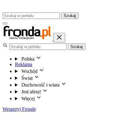
Szukaj
Szukaj
Polska
Reklama
Wschód
Świat
Duchowość i wiara
Jest afera!
Więcej
Wesprzyj Frondę