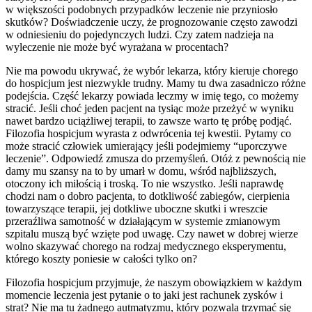
w większości podobnych przypadków leczenie nie przyniosło
skutków? Doświadczenie uczy, że prognozowanie często zawodzi
w odniesieniu do pojedynczych ludzi. Czy zatem nadzieja na
wyleczenie nie może być wyrażana w procentach?
Nie ma powodu ukrywać, że wybór lekarza, który kieruje chorego
do hospicjum jest niezwykle trudny. Mamy tu dwa zasadniczo różne
podejścia. Część lekarzy powiada leczmy w imię tego, co możemy
stracić. Jeśli choć jeden pacjent na tysiąc może przeżyć w wyniku
nawet bardzo uciążliwej terapii, to zawsze warto tę próbę podjąć.
Filozofia hospicjum wyrasta z odwrócenia tej kwestii. Pytamy co
może stracić człowiek umierający jeśli podejmiemy “uporczywe
leczenie”. Odpowiedź zmusza do przemyśleń. Otóż z pewnością nie
damy mu szansy na to by umarł w domu, wśród najbliższych,
otoczony ich miłością i troską. To nie wszystko. Jeśli naprawdę
chodzi nam o dobro pacjenta, to dotkliwość zabiegów, cierpienia
towarzyszące terapii, jej dotkliwe uboczne skutki i wreszcie
przeraźliwa samotność w działającym w systemie zmianowym
szpitalu muszą być wzięte pod uwagę. Czy nawet w dobrej wierze
wolno skazywać chorego na rodzaj medycznego eksperymentu,
którego koszty poniesie w całości tylko on?
Filozofia hospicjum przyjmuje, że naszym obowiązkiem w każdym
momencie leczenia jest pytanie o to jaki jest rachunek zysków i
strat? Nie ma tu żadnego autmatyzmu, który pozwala trzymać się