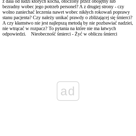
z dala od ludzi których kocha, otoczony przez obojętny lub
bezradny wobec jego potrzeb personel? A z drugiej strony - czy
wolno zaniechać leczenia nawet wobec nikłych rokowań poprawy
stanu pacjenta? Czy należy unikać prawdy o zbliżającej się śmierci?
A czy kłamstwo nie jest najlepszą metodą by nie pozbawiać nadziei,
nie wtrącać w rozpacz? To pytania na które nie ma łatwych
odpowiedzi. Nieobecność śmierci - Żyć w obliczu śmierci
ad