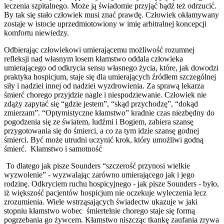
leczenia szpitalnego. Może ją świadomie przyjąć bądź też odrzucić.
By tak się stało człowiek musi znać prawdę. Człowiek okłamywany
zostaje w istocie uprzedmiotowiony w imię arbitralnej koncepcji
komfortu niewiedzy.
Odbierając człowiekowi umierającemu możliwość rozumnej
refleksji nad własnym losem kłamstwo oddala człowieka
umierającego od odkrycia sensu własnego życia, które, jak dowodzi
praktyka hospicjum, staje się dla umierających źródłem szczególnej
siły i nadziei innej od nadziei wyzdrowienia. Za sprawą lekarza
śmierć chorego przyjdzie nagle i niespodziewanie. Człowiek nie
zdąży zapytać się “gdzie jestem”, “skąd przychodzę”, “dokąd
zmierzam”. “Optymistyczne kłamstwo” kradnie czas niezbędny do
pogodzenia się ze światem, ludźmi i Bogiem, zabiera szansę
przygotowania się do śmierci, a co za tym idzie szansę godnej
śmierci. Być może utrudni uczynić krok, który umożliwi godną
śmierć. Kłamstwo i samotność
To dlatego jak pisze Sounders “szczerość przynosi wielkie
wyzwolenie” - wyzwalając zarówno umierającego jak i jego
rodzinę. Odkryciem ruchu hospicyjnego - jak pisze Sounders - było,
iż większość pacjentów hospicjum nie oczekuje wyleczenia lecz
zrozumienia. Wiele wstrząsających świadectw ukazuje w jaki
stopniu kłamstwo wobec śmiertelnie chorego staje się formą
pogrzebania go żywcem. Kłamstwo niszcząc tkankę zaufania zrywa