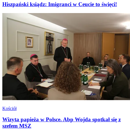
Hiszpański ksiądz: Imigranci w Ceucie to święci!
Kościół
Wizyta papieża w Polsce. Abp Wojda spotkał się z
szefem MSZ