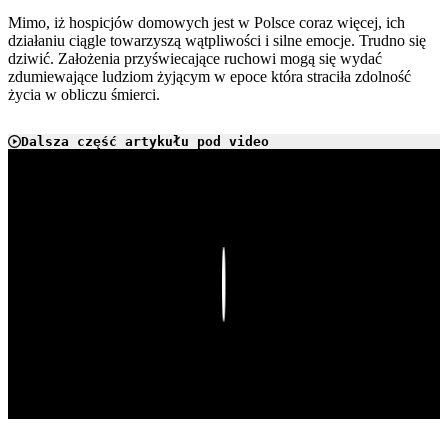
Mimo, iż hospicjów domowych jest w Polsce coraz więcej, ich
działaniu ciągle towarzyszą wątpliwości i silne emocje. Trudno się
dziwić. Założenia przyświecające ruchowi mogą się wydać
zdumiewające ludziom żyjącym w epoce która straciła zdolność
życia w obliczu śmierci.
Dalsza część artykułu pod video
Play