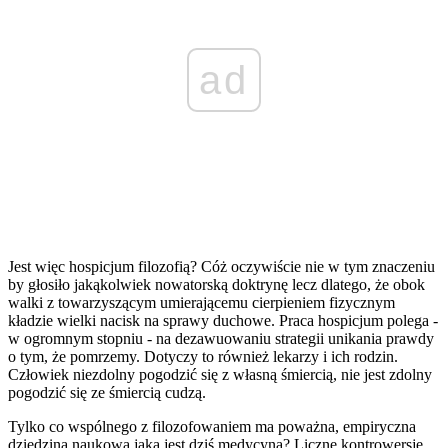
ad
Jest więc hospicjum filozofią? Cóż oczywiście nie w tym znaczeniu
by głosiło jakąkolwiek nowatorską doktrynę lecz dlatego, że obok
walki z towarzyszącym umierającemu cierpieniem fizycznym
kładzie wielki nacisk na sprawy duchowe. Praca hospicjum polega -
w ogromnym stopniu - na dezawuowaniu strategii unikania prawdy
o tym, że pomrzemy. Dotyczy to również lekarzy i ich rodzin.
Człowiek niezdolny pogodzić się z własną śmiercią, nie jest zdolny
pogodzić się ze śmiercią cudzą.
Tylko co wspólnego z filozofowaniem ma poważna, empiryczna
dziedzina naukowa jaką jest dziś medycyna? Liczne kontrowersje