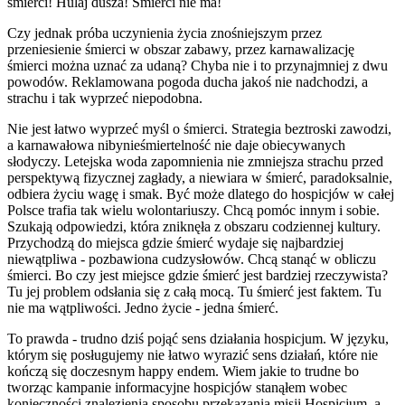
śmierci! Hulaj dusza! Śmierci nie ma!
Czy jednak próba uczynienia życia znośniejszym przez
przeniesienie śmierci w obszar zabawy, przez karnawalizację
śmierci można uznać za udaną? Chyba nie i to przynajmniej z dwu
powodów. Reklamowana pogoda ducha jakoś nie nadchodzi, a
strachu i tak wyprzeć niepodobna.
Nie jest łatwo wyprzeć myśl o śmierci. Strategia beztroski zawodzi,
a karnawałowa nibynieśmiertelność nie daje obiecywanych
słodyczy. Letejska woda zapomnienia nie zmniejsza strachu przed
perspektywą fizycznej zagłady, a niewiara w śmierć, paradoksalnie,
odbiera życiu wagę i smak. Być może dlatego do hospicjów w całej
Polsce trafia tak wielu wolontariuszy. Chcą pomóc innym i sobie.
Szukają odpowiedzi, która zniknęła z obszaru codziennej kultury.
Przychodzą do miejsca gdzie śmierć wydaje się najbardziej
niewątpliwa - pozbawiona cudzysłowów. Chcą stanąć w obliczu
śmierci. Bo czy jest miejsce gdzie śmierć jest bardziej rzeczywista?
Tu jej problem odsłania się z całą mocą. Tu śmierć jest faktem. Tu
nie ma wątpliwości. Jedno życie - jedna śmierć.
To prawda - trudno dziś pojąć sens działania hospicjum. W języku,
którym się posługujemy nie łatwo wyrazić sens działań, które nie
kończą się doczesnym happy endem. Wiem jakie to trudne bo
tworząc kampanie informacyjne hospicjów stanąłem wobec
konieczności znalezienia sposobu przekazania misji Hospicjum, a