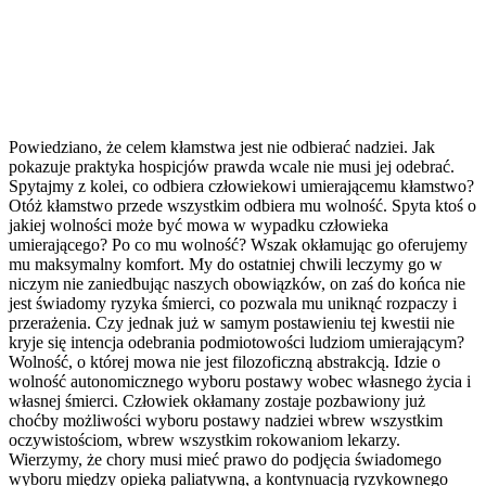
Powiedziano, że celem kłamstwa jest nie odbierać nadziei. Jak
pokazuje praktyka hospicjów prawda wcale nie musi jej odebrać.
Spytajmy z kolei, co odbiera człowiekowi umierającemu kłamstwo?
Otóż kłamstwo przede wszystkim odbiera mu wolność. Spyta ktoś o
jakiej wolności może być mowa w wypadku człowieka
umierającego? Po co mu wolność? Wszak okłamując go oferujemy
mu maksymalny komfort. My do ostatniej chwili leczymy go w
niczym nie zaniedbując naszych obowiązków, on zaś do końca nie
jest świadomy ryzyka śmierci, co pozwala mu uniknąć rozpaczy i
przerażenia. Czy jednak już w samym postawieniu tej kwestii nie
kryje się intencja odebrania podmiotowości ludziom umierającym?
Wolność, o której mowa nie jest filozoficzną abstrakcją. Idzie o
wolność autonomicznego wyboru postawy wobec własnego życia i
własnej śmierci. Człowiek okłamany zostaje pozbawiony już
choćby możliwości wyboru postawy nadziei wbrew wszystkim
oczywistościom, wbrew wszystkim rokowaniom lekarzy.
Wierzymy, że chory musi mieć prawo do podjęcia świadomego
wyboru między opieką paliatywną, a kontynuacją ryzykownego