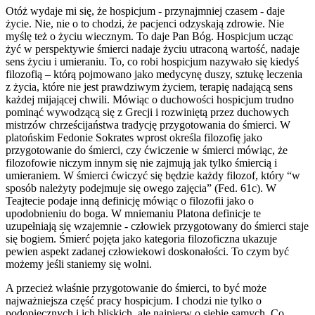
Otóż wydaje mi się, że hospicjum - przynajmniej czasem - daje
życie. Nie, nie o to chodzi, że pacjenci odzyskają zdrowie. Nie
myślę też o życiu wiecznym. To daje Pan Bóg. Hospicjum ucząc
żyć w perspektywie śmierci nadaje życiu utraconą wartość, nadaje
sens życiu i umieraniu. To, co robi hospicjum nazywało się kiedyś
filozofią – którą pojmowano jako medycynę duszy, sztukę leczenia
z życia, które nie jest prawdziwym życiem, terapię nadającą sens
każdej mijającej chwili. Mówiąc o duchowości hospicjum trudno
pominąć wywodzącą się z Grecji i rozwiniętą przez duchowych
mistrzów chrześcijaństwa tradycję przygotowania do śmierci. W
platońskim Fedonie Sokrates wprost określa filozofię jako
przygotowanie do śmierci, czy ćwiczenie w śmierci mówiąc, że
filozofowie niczym innym się nie zajmują jak tylko śmiercią i
umieraniem. W śmierci ćwiczyć się będzie każdy filozof, który “w
sposób należyty podejmuje się owego zajęcia” (Fed. 61c). W
Teajtecie podaje inną definicję mówiąc o filozofii jako o
upodobnieniu do boga. W mniemaniu Platona definicje te
uzupełniają się wzajemnie - człowiek przygotowany do śmierci staje
się bogiem. Śmierć pojęta jako kategoria filozoficzna ukazuje
pewien aspekt zadanej człowiekowi doskonałości. To czym być
możemy jeśli staniemy się wolni.
A przecież właśnie przygotowanie do śmierci, to być może
najważniejsza część pracy hospicjum. I chodzi nie tylko o
podopiecznych i ich bliskich, ale najpierw o siebie samych. Co