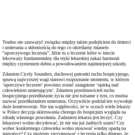
Trudno nie zauważyć związku między takim podejściem do śmierci
i umierania a skłonnością do tego co określamy mianem
“uporczywego leczenia”. Idzie tu o leczenie które w istocie
lekceważy fundamentalny dla etyki lekarskiej nakaz harmonii
między czynieniem dobra a powodowaniem najmniejszej szkody.
Zdaniem Cicely Sounders, duchowej patronki ruchu hospicyjnego,
sprawą najwyższej wagi stanowi rozpoznanie momentu, w którym
‘uporczywe leczenie’ powinno zostać zastąpione ‘opieką nad
człowiekiem umierającym’. Zdaniem przedstawicieli ruchu
hospicyjnego przedłużanie życia nie jest tożsame z tym, co można
nazwać przedłużaniem umierania. Oczywiście podział ten wywołuje
duże kontrowersje. Nie ma wątpliwości, że w oczach wielu lekarzy
w Polsce decyzja skierowania chorego do hospicjum wygląda na
zdradę własnego powołania. Zadaniem lekarza jest leczyć. Czy
lekarzowi wolno decydować, że nie ma już żadnych szans? Czy
wobec konkretnego człowieka wolno stosować wiedzę opartą na
statystyce? Czy możemy zrezygnować z leczenia tylko dlatego, że