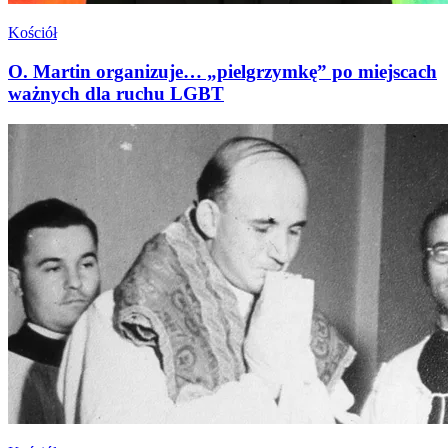
Kościół
O. Martin organizuje… „pielgrzymkę” po miejscach
ważnych dla ruchu LGBT