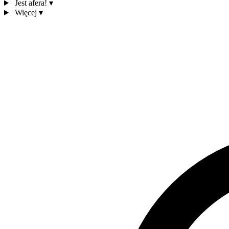
Jest afera!
▾
Więcej
▾