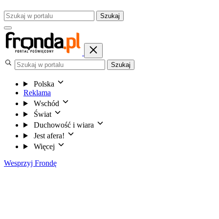
Szukaj
Szukaj
Polska
Reklama
Wschód
Świat
Duchowość i wiara
Jest afera!
Więcej
Wesprzyj Frondę