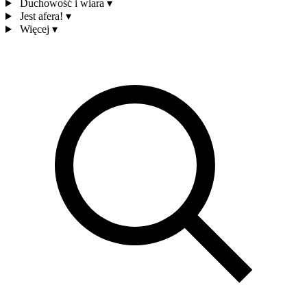
Duchowość i wiara
▾
Jest afera!
▾
Więcej
▾