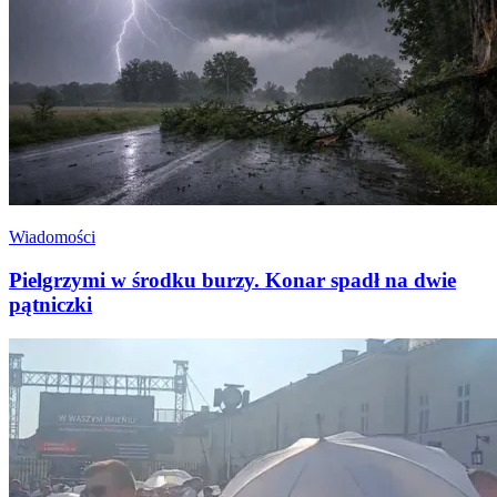
Wiadomości
Pielgrzymi w środku burzy. Konar spadł na dwie
pątniczki