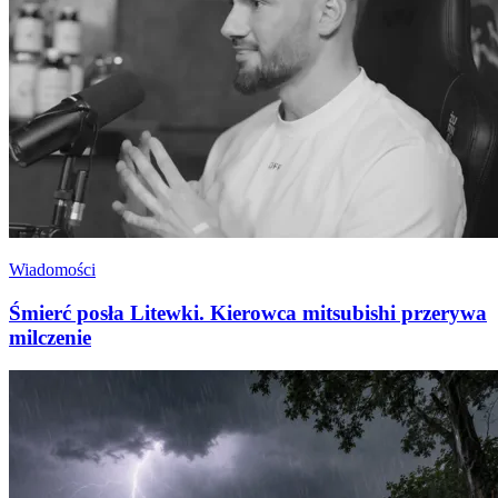
Wiadomości
Śmierć posła Litewki. Kierowca mitsubishi przerywa
milczenie