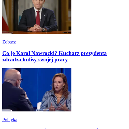
Zobacz
Co je Karol Nawrocki? Kucharz prezydenta
zdradza kulisy swojej pracy
Polityka