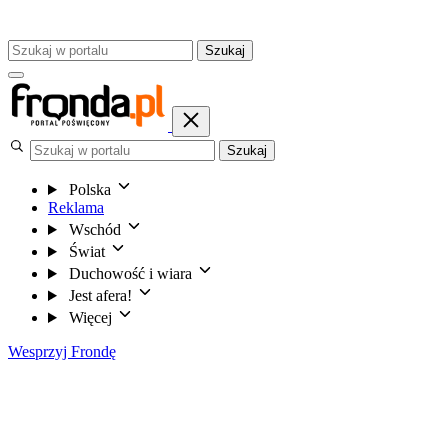
Szukaj
Szukaj
Polska
Reklama
Wschód
Świat
Duchowość i wiara
Jest afera!
Więcej
Wesprzyj Frondę