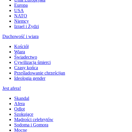
Europa
USA
NATO
Niemcy
Izrael i Żydzi
Duchowość i wiara
Kościół
Wiara
Świadectwo
Cywilizacja śmierci
Czasy końca
Prześladowanie chrześcijan
Ideologia gender
Jest afera!
Skandal
Afera
Odlot
Szokujące
Mądrości celebrytów
Sodoma i Gomora
Mocne