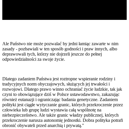
Ale Państwo nie może pozwalać by jedni łamiąc zawarte w nim
zasady - pozbawiali w ten sposób godności i praw innych, albo
deprawowali tych, którzy nie dojrzeli jeszcze do pełnej
odpowiedzialności za swoje życie.
Dlatego zadaniem Państwa jest roztropne wspieranie rodziny i
tradycyjnych norm obyczajowych, służących jej trwałości i
rozwojowi. Dlatego prawo winno ochraniać życie ludzkie, tak jak
czyni to obowiązujące dziś w Polsce ustawodawstwo, zakazując
również eutanazji i ograniczając badania genetyczne. Zadaniem
polityki jest ciągłe wytyczanie granic, których przekroczenie przez
człowieka lub grupę ludzi wystawia całą wspólnotę na
niebezpieczeństwo. Ale także granic władzy publicznej, których
przekroczenie narusza autonomię jednostki. Dobra polityka potrafi
obronić obywateli przed anarchią i prywatą."