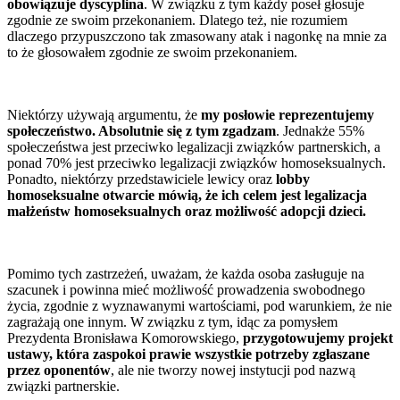
obowiązuje dyscyplina
. W związku z tym każdy poseł głosuje
zgodnie ze swoim przekonaniem. Dlatego też, nie rozumiem
dlaczego przypuszczono tak zmasowany atak i nagonkę na mnie za
to że głosowałem zgodnie ze swoim przekonaniem.
Niektórzy używają argumentu, że
my posłowie reprezentujemy
społeczeństwo. Absolutnie się z tym zgadzam
. Jednakże 55%
społeczeństwa jest przeciwko legalizacji związków partnerskich, a
ponad 70% jest przeciwko legalizacji związków homoseksualnych.
Ponadto, niektórzy przedstawiciele lewicy oraz
lobby
homoseksualne otwarcie mówią, że ich celem jest legalizacja
małżeństw homoseksualnych oraz możliwość adopcji dzieci.
Pomimo tych zastrzeżeń, uważam, że każda osoba zasługuje na
szacunek i powinna mieć możliwość prowadzenia swobodnego
życia, zgodnie z wyznawanymi wartościami, pod warunkiem, że nie
zagrażają one innym. W związku z tym, idąc za pomysłem
Prezydenta Bronisława Komorowskiego,
przygotowujemy projekt
ustawy, która zaspokoi prawie wszystkie potrzeby zgłaszane
przez oponentów
, ale nie tworzy nowej instytucji pod nazwą
związki partnerskie.