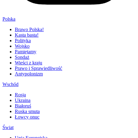
Polska
Brawo Polska!
Kasta basta!
Polityka
Wojsko
Pamiętamy
Sondaż
Wieści z kraju
Prawo i Sprawiedliwość
Antypolonizm
Wschód
Rosja
Ukraina
Białoruś
Ruska smuta
Łowcy onuc
Świat
Unia Europejska