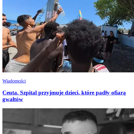
Wiadomości
Ceuta. Szpital przyjmuje dzieci, które padły ofiarą
gwałtów