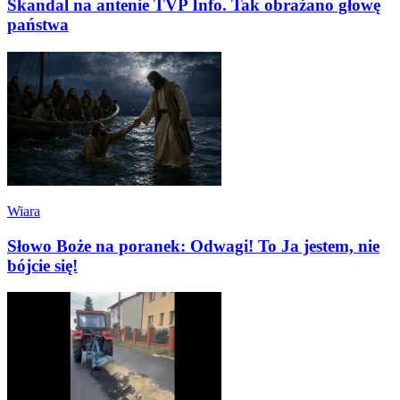
Skandal na antenie TVP Info. Tak obrażano głowę
państwa
Wiara
Słowo Boże na poranek: Odwagi! To Ja jestem, nie
bójcie się!