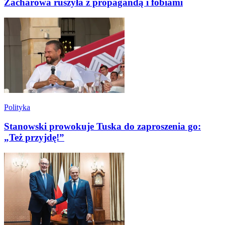
Zacharowa ruszyła z propagandą i fobiami
Polityka
Stanowski prowokuje Tuska do zaproszenia go:
„Też przyjdę!”