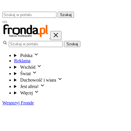
Szukaj
Szukaj
Polska
Reklama
Wschód
Świat
Duchowość i wiara
Jest afera!
Więcej
Wesprzyj Frondę