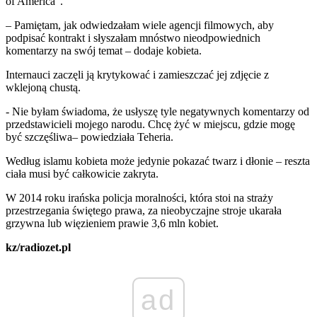
of America”.
– Pamiętam, jak odwiedzałam wiele agencji filmowych, aby
podpisać kontrakt i słyszałam mnóstwo nieodpowiednich
komentarzy na swój temat – dodaje kobieta.
Internauci zaczęli ją krytykować i zamieszczać jej zdjęcie z
wklejoną chustą.
- Nie byłam świadoma, że usłyszę tyle negatywnych komentarzy od
przedstawicieli mojego narodu. Chcę żyć w miejscu, gdzie mogę
być szczęśliwa– powiedziała Teheria.
Według islamu kobieta może jedynie pokazać twarz i dłonie – reszta
ciała musi być całkowicie zakryta.
W 2014 roku irańska policja moralności, która stoi na straży
przestrzegania świętego prawa, za nieobyczajne stroje ukarała
grzywna lub więzieniem prawie 3,6 mln kobiet.
kz/radiozet.pl
ad