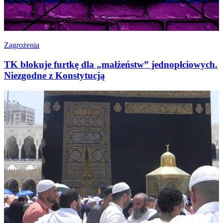
Zagrożenia
TK blokuje furtkę dla „małżeństw” jednopłciowych.
Niezgodne z Konstytucją