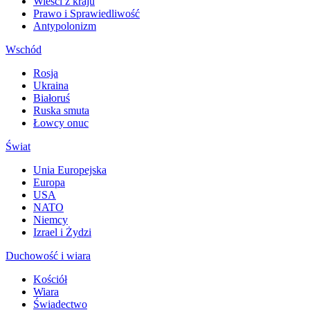
Wieści z kraju
Prawo i Sprawiedliwość
Antypolonizm
Wschód
Rosja
Ukraina
Białoruś
Ruska smuta
Łowcy onuc
Świat
Unia Europejska
Europa
USA
NATO
Niemcy
Izrael i Żydzi
Duchowość i wiara
Kościół
Wiara
Świadectwo