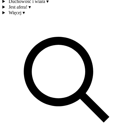
Duchowość i wiara
▾
Jest afera!
▾
Więcej
▾