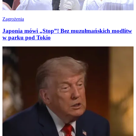
Zagrożenia
Japonia mówi „Stop”! Bez muzułmańskich modlitw
w parku pod Tokio