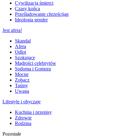
Cywilizacja śmierci
Czasy końca
Prześladowanie chrześcijan
Ideologia gender
Jest afera!
Skandal
Afera
Odlot
Szokujące
Mądrości celebrytów
Sodoma i Gomora
Mocne
Zobacz
Taśmy
Uwaga
Lifestyle i obyczaje
Kuchnia i przepisy
Zdrowie
Rodzina
Pozostałe