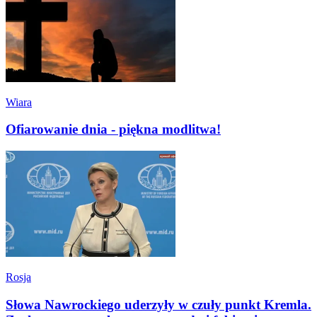
Wiara
Ofiarowanie dnia - piękna modlitwa!
Rosja
Słowa Nawrockiego uderzyły w czuły punkt Kremla.