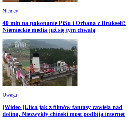
Niemcy
40 mln na pokonanie PiSu i Orbana z Brukseli?
Niemieckie media już się tym chwalą
Uwaga
[Wideo ]Ulica jak z filmów fantasy zawisła nad
doliną. Niezwykły chiński most podbija internet