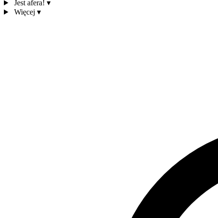
Jest afera!
▾
Więcej
▾