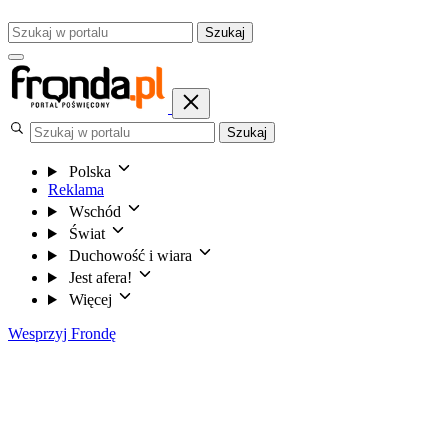
Szukaj
Szukaj
Polska
Reklama
Wschód
Świat
Duchowość i wiara
Jest afera!
Więcej
Wesprzyj Frondę