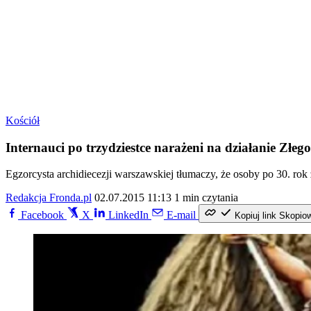
Kościół
Internauci po trzydziestce narażeni na działanie Złego
Egzorcysta archidiecezji warszawskiej tłumaczy, że osoby po 30. rok ż
Redakcja Fronda.pl
02.07.2015 11:13
1 min czytania
Facebook
X
LinkedIn
E-mail
Kopiuj link
Skopio