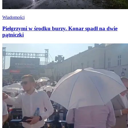
Wiadomości
Pielgrzymi w środku burzy. Konar spadł na dwie
pątniczki