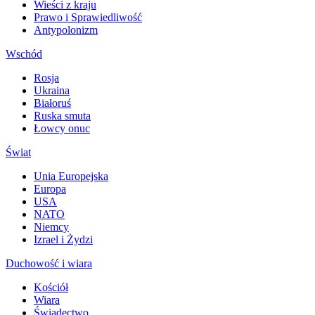
Wieści z kraju
Prawo i Sprawiedliwość
Antypolonizm
Wschód
Rosja
Ukraina
Białoruś
Ruska smuta
Łowcy onuc
Świat
Unia Europejska
Europa
USA
NATO
Niemcy
Izrael i Żydzi
Duchowość i wiara
Kościół
Wiara
Świadectwo