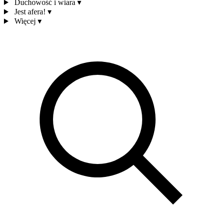
Duchowość i wiara
▾
Jest afera!
▾
Więcej
▾