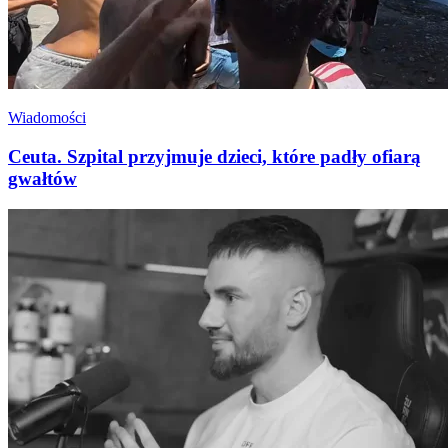
Wiadomości
Ceuta. Szpital przyjmuje dzieci, które padły ofiarą
gwałtów