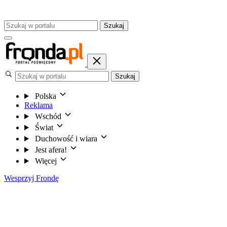
Szukaj
Szukaj
Polska
Reklama
Wschód
Świat
Duchowość i wiara
Jest afera!
Więcej
Wesprzyj Frondę