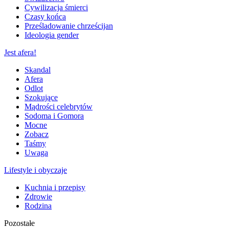
Cywilizacja śmierci
Czasy końca
Prześladowanie chrześcijan
Ideologia gender
Jest afera!
Skandal
Afera
Odlot
Szokujące
Mądrości celebrytów
Sodoma i Gomora
Mocne
Zobacz
Taśmy
Uwaga
Lifestyle i obyczaje
Kuchnia i przepisy
Zdrowie
Rodzina
Pozostałe