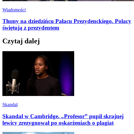
Wiadomości
Tłumy na dziedzińcu Pałacu Prezydenckiego. Polacy
świętują z prezydentem
Czytaj dalej
Skandal
Skandal w Cambridge. „Profesor” pupil skrajnej
lewicy zrezygnował po oskarżeniach o plagiat