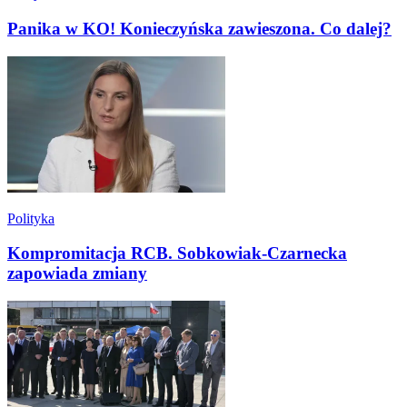
Panika w KO! Konieczyńska zawieszona. Co dalej?
Polityka
Kompromitacja RCB. Sobkowiak-Czarnecka
zapowiada zmiany