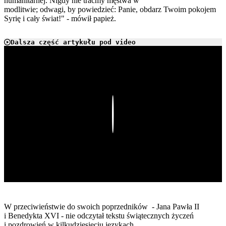
humanitarnej. Nigdy nie traćmy męstwa w
modlitwie; odwagi, by powiedzieć: Panie, obdarz Twoim pokojem
Syrię i cały świat!" - mówił papież.
Dalsza część artykułu pod video
Play
W przeciwieństwie do swoich poprzedników - Jana Pawła II
i Benedykta XVI - nie odczytał tekstu świątecznych życzeń
i pozdrowień w kilkudziesięciu językach.