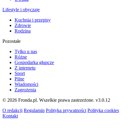
Lifestyle i obyczaje
Kuchnia i przepisy
Zdrowie
Rodzina
Pozostałe
Tylko u nas
Różne
Gospodarka głupcze
Z internetu
Sport
Pilne
Wiadomości
Zagrożenia
© 2026 Fronda.pl. Wszelkie prawa zastrzeżone.
v3.0.12
O redakcji
Regulamin
Polityka prywatności
Polityka cookies
Kontakt