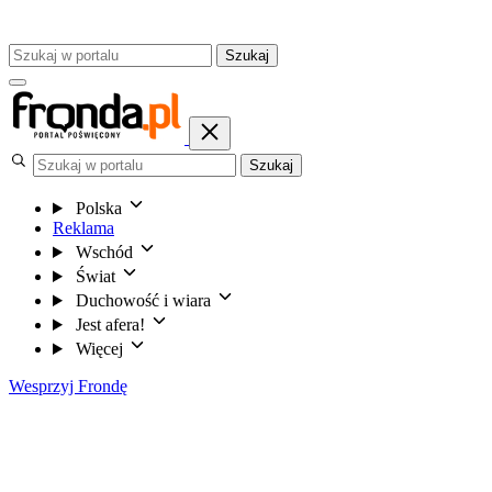
Szukaj
Szukaj
Polska
Reklama
Wschód
Świat
Duchowość i wiara
Jest afera!
Więcej
Wesprzyj Frondę