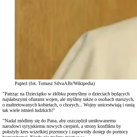
Papież (fot. Tomasz SilvaABr/Wikipedia)
"Patrząc na Dzieciątko w żłóbku pomyślmy o dzieciach będących
najsłabszymi ofiarami wojen, ale myślmy także o osobach starszych,
o maltretowanych kobietach, o chorych... Wojny unicestwiają i ranią
tak wiele istnień ludzkich!"
"Nadal módlmy się do Pana, aby oszczędził umiłowanemu
narodowi syryjskiemu nowych cierpień, a strony konfliktu by
położyły kres wszelkiej przemocy i zapewniły dostęp do pomocy