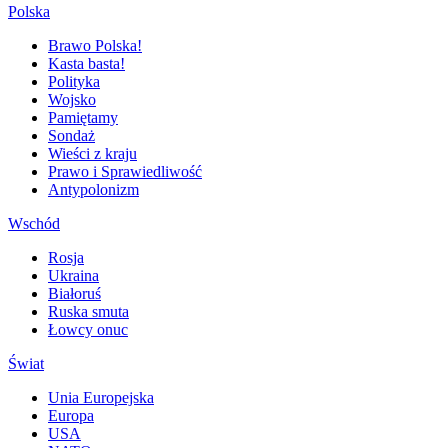
Polska
Brawo Polska!
Kasta basta!
Polityka
Wojsko
Pamiętamy
Sondaż
Wieści z kraju
Prawo i Sprawiedliwość
Antypolonizm
Wschód
Rosja
Ukraina
Białoruś
Ruska smuta
Łowcy onuc
Świat
Unia Europejska
Europa
USA