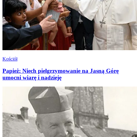
Kościół
Papież: Niech pielgrzymowanie na Jasną Górę
umocni wiarę i nadzieję