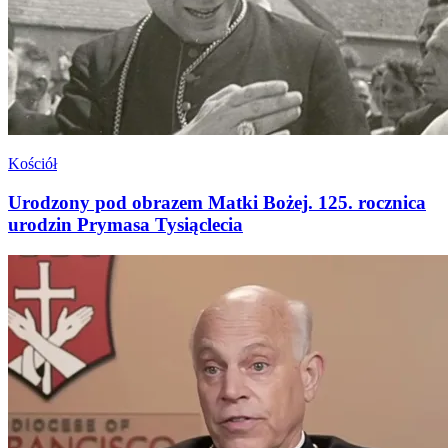
Kościół
Urodzony pod obrazem Matki Bożej. 125. rocznica
urodzin Prymasa Tysiąclecia