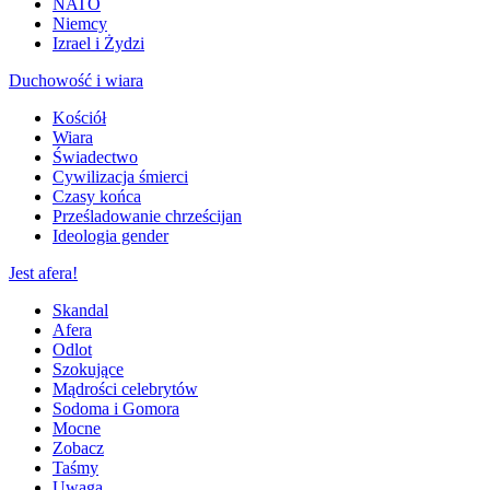
NATO
Niemcy
Izrael i Żydzi
Duchowość i wiara
Kościół
Wiara
Świadectwo
Cywilizacja śmierci
Czasy końca
Prześladowanie chrześcijan
Ideologia gender
Jest afera!
Skandal
Afera
Odlot
Szokujące
Mądrości celebrytów
Sodoma i Gomora
Mocne
Zobacz
Taśmy
Uwaga