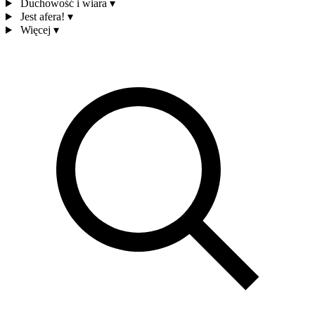
Duchowość i wiara
▾
Jest afera!
▾
Więcej
▾