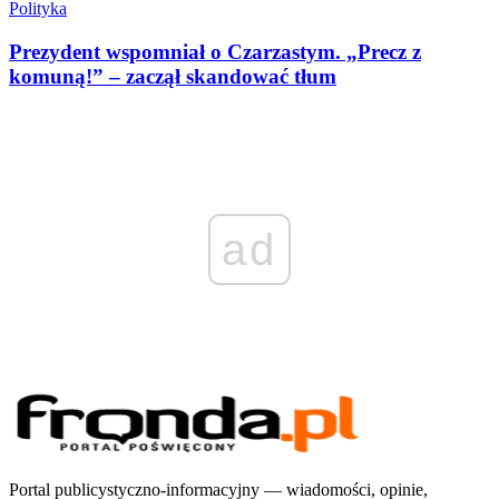
Polityka
Prezydent wspomniał o Czarzastym. „Precz z
komuną!” – zaczął skandować tłum
ad
Portal publicystyczno-informacyjny — wiadomości, opinie,