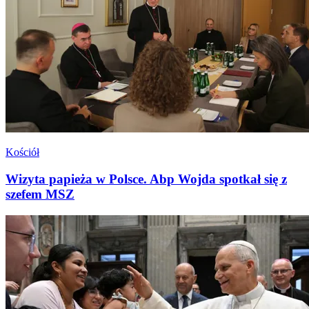
Kościół
Wizyta papieża w Polsce. Abp Wojda spotkał się z
szefem MSZ