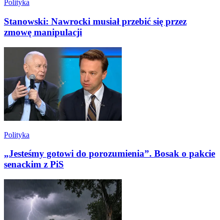
Polityka
Stanowski: Nawrocki musiał przebić się przez
zmowę manipulacji
Polityka
„Jesteśmy gotowi do porozumienia”. Bosak o pakcie
senackim z PiS