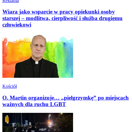
Reklama
Wiara jako wsparcie w pracy opiekunki osoby
starszej – modlitwa, cierpliwość i służba drugiemu
człowiekowi
Kościół
O. Martin organizuje… „pielgrzymkę” po miejscach
ważnych dla ruchu LGBT