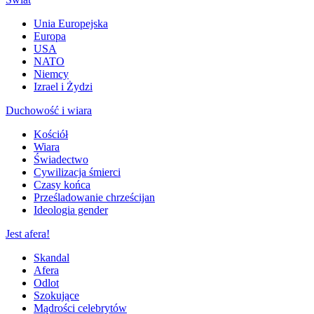
Unia Europejska
Europa
USA
NATO
Niemcy
Izrael i Żydzi
Duchowość i wiara
Kościół
Wiara
Świadectwo
Cywilizacja śmierci
Czasy końca
Prześladowanie chrześcijan
Ideologia gender
Jest afera!
Skandal
Afera
Odlot
Szokujące
Mądrości celebrytów