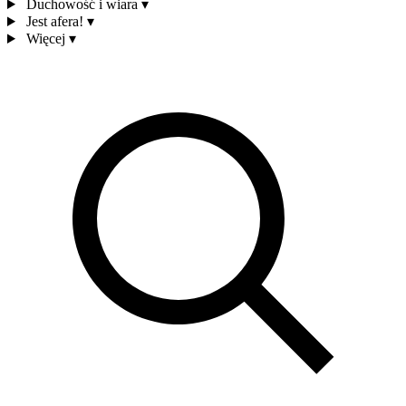
Duchowość i wiara
▾
Jest afera!
▾
Więcej
▾