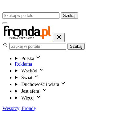
Szukaj
Szukaj
Polska
Reklama
Wschód
Świat
Duchowość i wiara
Jest afera!
Więcej
Wesprzyj Frondę