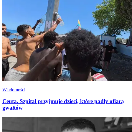
Wiadomości
Ceuta. Szpital przyjmuje dzieci, które padły ofiarą
gwałtów