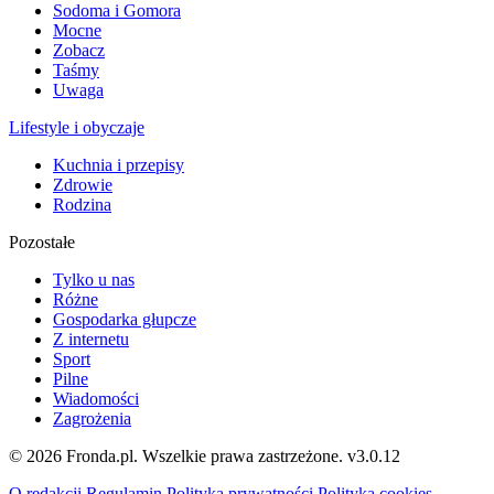
Sodoma i Gomora
Mocne
Zobacz
Taśmy
Uwaga
Lifestyle i obyczaje
Kuchnia i przepisy
Zdrowie
Rodzina
Pozostałe
Tylko u nas
Różne
Gospodarka głupcze
Z internetu
Sport
Pilne
Wiadomości
Zagrożenia
© 2026 Fronda.pl. Wszelkie prawa zastrzeżone.
v3.0.12
O redakcji
Regulamin
Polityka prywatności
Polityka cookies