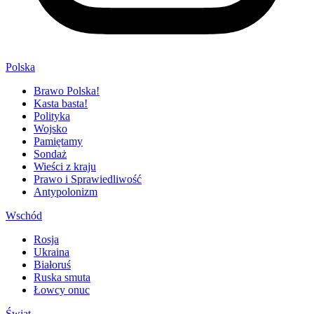
Polska
Brawo Polska!
Kasta basta!
Polityka
Wojsko
Pamiętamy
Sondaż
Wieści z kraju
Prawo i Sprawiedliwość
Antypolonizm
Wschód
Rosja
Ukraina
Białoruś
Ruska smuta
Łowcy onuc
Świat