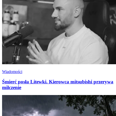
Wiadomości
Śmierć posła Litewki. Kierowca mitsubishi przerywa
milczenie