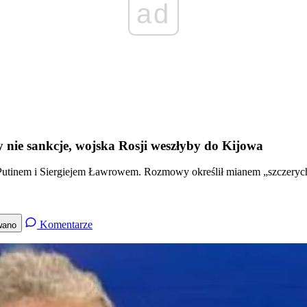
ad
nie sankcje, wojska Rosji weszłyby do Kijowa
m Putinem i Siergiejem Ławrowem. Rozmowy określił mianem „szczery
Komentarze
wano