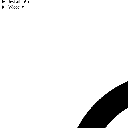
Jest afera!
▾
Więcej
▾