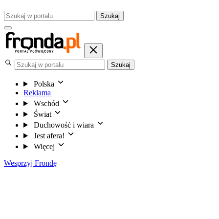
Szukaj
Szukaj
Polska
Reklama
Wschód
Świat
Duchowość i wiara
Jest afera!
Więcej
Wesprzyj Frondę