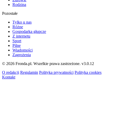
Rodzina
Pozostałe
Tylko u nas
Różne
Gospodarka głupcze
Z internetu
Sport
Pilne
Wiadomości
Zagrożenia
© 2026 Fronda.pl. Wszelkie prawa zastrzeżone.
v3.0.12
O redakcji
Regulamin
Polityka prywatności
Polityka cookies
Kontakt