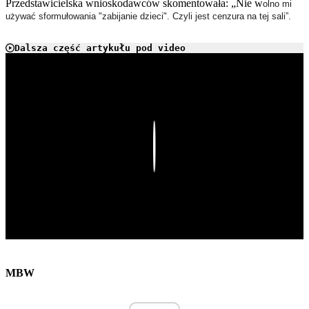
Przedstawicielska wnioskodawców skomentowała: „Nie w
olno mi
używać sformułowania "zabijanie dzieci". Czyli jest cenzura na tej sali”.
Dalsza część artykułu pod video
Play
MBW