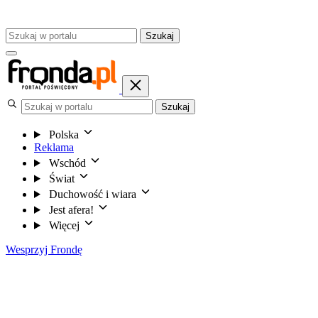
Szukaj
Szukaj
Polska
Reklama
Wschód
Świat
Duchowość i wiara
Jest afera!
Więcej
Wesprzyj Frondę