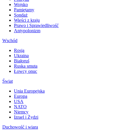
Wojsko
Pamiętamy
Sondaż
Wieści z kraju
Prawo i Sprawiedliwość
Antypolonizm
Wschód
Rosja
Ukraina
Białoruś
Ruska smuta
Łowcy onuc
Świat
Unia Europejska
Europa
USA
NATO
Niemcy
Izrael i Żydzi
Duchowość i wiara