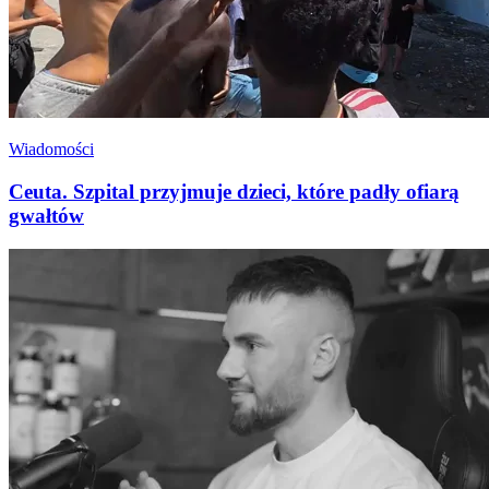
Wiadomości
Ceuta. Szpital przyjmuje dzieci, które padły ofiarą
gwałtów