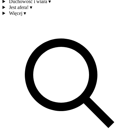
Duchowość i wiara
▾
Jest afera!
▾
Więcej
▾