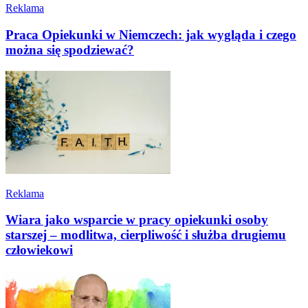
Reklama
Praca Opiekunki w Niemczech: jak wygląda i czego
można się spodziewać?
Reklama
Wiara jako wsparcie w pracy opiekunki osoby
starszej – modlitwa, cierpliwość i służba drugiemu
człowiekowi