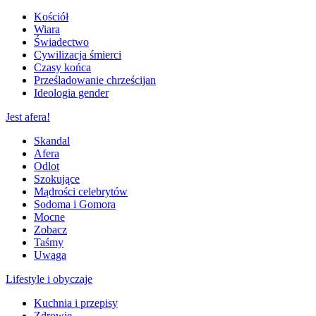
Kościół
Wiara
Świadectwo
Cywilizacja śmierci
Czasy końca
Prześladowanie chrześcijan
Ideologia gender
Jest afera!
Skandal
Afera
Odlot
Szokujące
Mądrości celebrytów
Sodoma i Gomora
Mocne
Zobacz
Taśmy
Uwaga
Lifestyle i obyczaje
Kuchnia i przepisy
Zdrowie