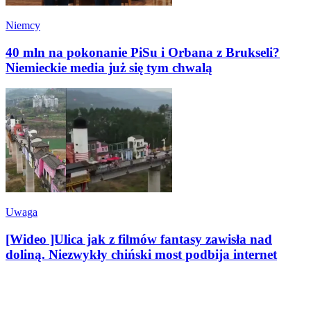
Niemcy
40 mln na pokonanie PiSu i Orbana z Brukseli?
Niemieckie media już się tym chwalą
Uwaga
[Wideo ]Ulica jak z filmów fantasy zawisła nad
doliną. Niezwykły chiński most podbija internet