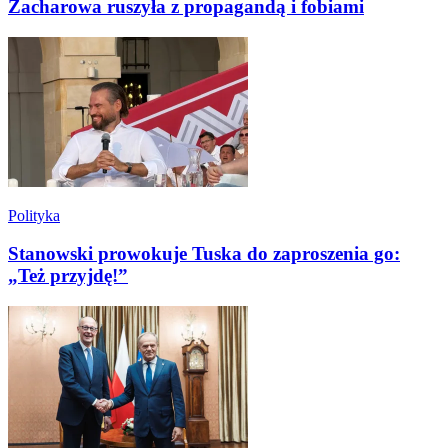
Zacharowa ruszyła z propagandą i fobiami
Polityka
Stanowski prowokuje Tuska do zaproszenia go:
„Też przyjdę!”