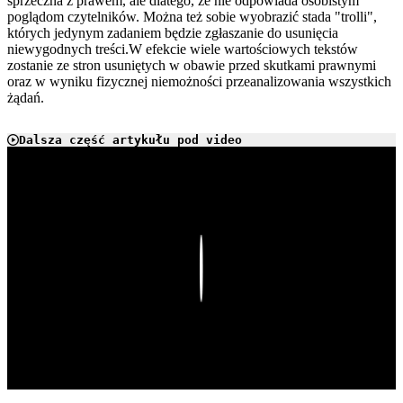
sprzeczna z prawem, ale dlatego, że nie odpowiada osobistym
poglądom czytelników. Można też sobie wyobrazić stada "trolli",
których jedynym zadaniem będzie zgłaszanie do usunięcia
niewygodnych treści.W efekcie wiele wartościowych tekstów
zostanie ze stron usuniętych w obawie przed skutkami prawnymi
oraz w wyniku fizycznej niemożności przeanalizowania wszystkich
żądań.
Dalsza część artykułu pod video
Play