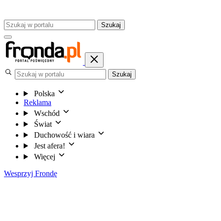
Szukaj
Szukaj
Polska
Reklama
Wschód
Świat
Duchowość i wiara
Jest afera!
Więcej
Wesprzyj Frondę