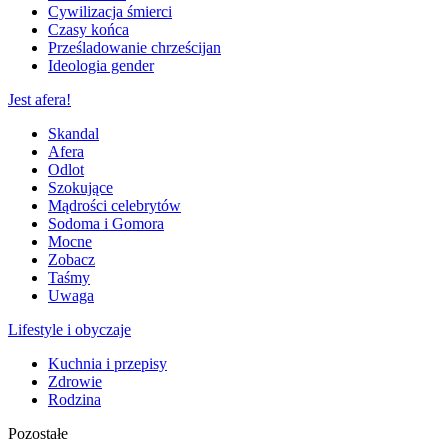
Cywilizacja śmierci
Czasy końca
Prześladowanie chrześcijan
Ideologia gender
Jest afera!
Skandal
Afera
Odlot
Szokujące
Mądrości celebrytów
Sodoma i Gomora
Mocne
Zobacz
Taśmy
Uwaga
Lifestyle i obyczaje
Kuchnia i przepisy
Zdrowie
Rodzina
Pozostałe