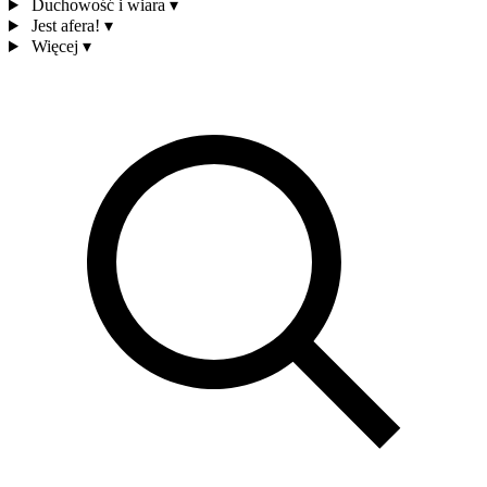
Duchowość i wiara
▾
Jest afera!
▾
Więcej
▾