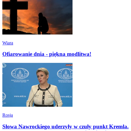
Wiara
Ofiarowanie dnia - piękna modlitwa!
Rosja
Słowa Nawrockiego uderzyły w czuły punkt Kremla.