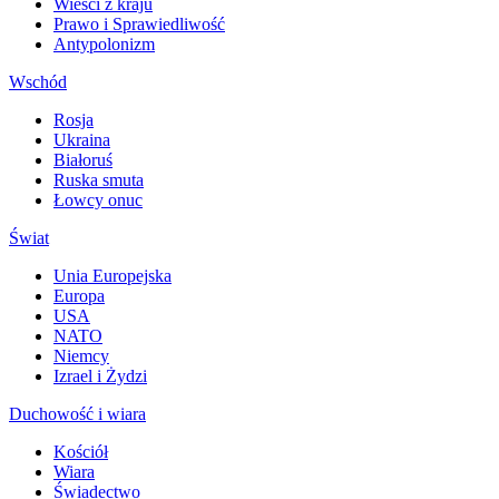
Wieści z kraju
Prawo i Sprawiedliwość
Antypolonizm
Wschód
Rosja
Ukraina
Białoruś
Ruska smuta
Łowcy onuc
Świat
Unia Europejska
Europa
USA
NATO
Niemcy
Izrael i Żydzi
Duchowość i wiara
Kościół
Wiara
Świadectwo