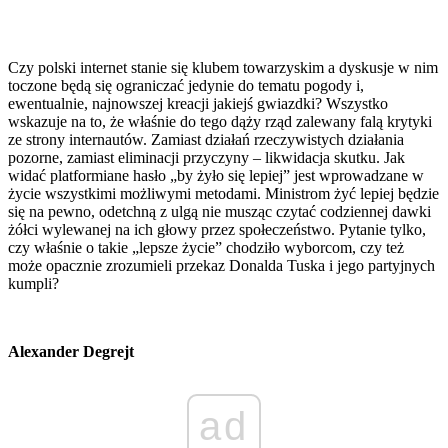
Czy polski internet stanie się klubem towarzyskim a dyskusje w nim
toczone będą się ograniczać jedynie do tematu pogody i,
ewentualnie, najnowszej kreacji jakiejś gwiazdki? Wszystko
wskazuje na to, że właśnie do tego dąży rząd zalewany falą krytyki
ze strony internautów. Zamiast działań rzeczywistych działania
pozorne, zamiast eliminacji przyczyny – likwidacja skutku. Jak
widać platformiane hasło „by żyło się lepiej” jest wprowadzane w
życie wszystkimi możliwymi metodami. Ministrom żyć lepiej będzie
się na pewno, odetchną z ulgą nie musząc czytać codziennej dawki
żółci wylewanej na ich głowy przez społeczeństwo. Pytanie tylko,
czy właśnie o takie „lepsze życie” chodziło wyborcom, czy też
może opacznie zrozumieli przekaz Donalda Tuska i jego partyjnych
kumpli?
Alexander Degrejt
ad