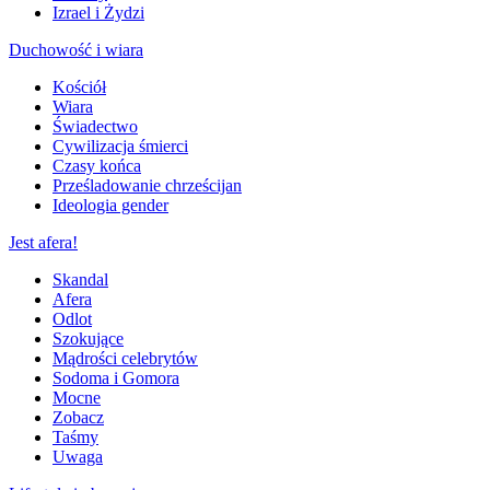
Izrael i Żydzi
Duchowość i wiara
Kościół
Wiara
Świadectwo
Cywilizacja śmierci
Czasy końca
Prześladowanie chrześcijan
Ideologia gender
Jest afera!
Skandal
Afera
Odlot
Szokujące
Mądrości celebrytów
Sodoma i Gomora
Mocne
Zobacz
Taśmy
Uwaga