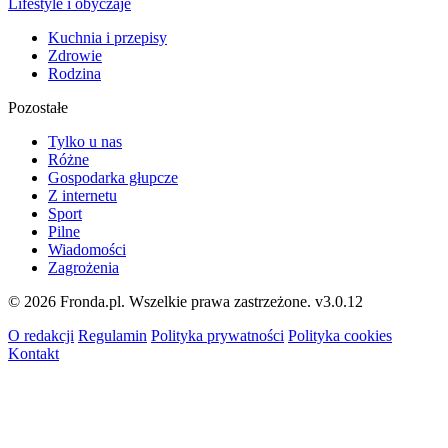
Lifestyle i obyczaje
Kuchnia i przepisy
Zdrowie
Rodzina
Pozostałe
Tylko u nas
Różne
Gospodarka głupcze
Z internetu
Sport
Pilne
Wiadomości
Zagrożenia
© 2026 Fronda.pl. Wszelkie prawa zastrzeżone.
v3.0.12
O redakcji
Regulamin
Polityka prywatności
Polityka cookies
Kontakt