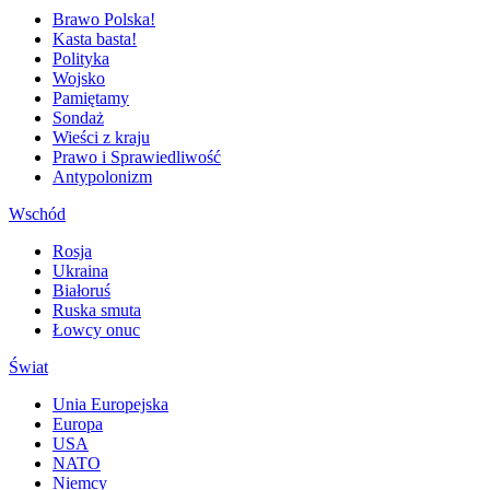
Brawo Polska!
Kasta basta!
Polityka
Wojsko
Pamiętamy
Sondaż
Wieści z kraju
Prawo i Sprawiedliwość
Antypolonizm
Wschód
Rosja
Ukraina
Białoruś
Ruska smuta
Łowcy onuc
Świat
Unia Europejska
Europa
USA
NATO
Niemcy