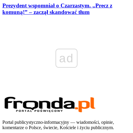
Prezydent wspomniał o Czarzastym. „Precz z
komuną!” – zaczął skandować tłum
ad
Portal publicystyczno-informacyjny — wiadomości, opinie,
komentarze o Polsce, świecie, Kościele i życiu publicznym.