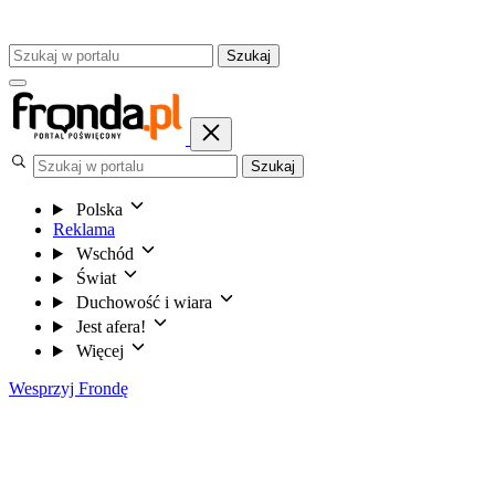
Szukaj
Szukaj
Polska
Reklama
Wschód
Świat
Duchowość i wiara
Jest afera!
Więcej
Wesprzyj Frondę