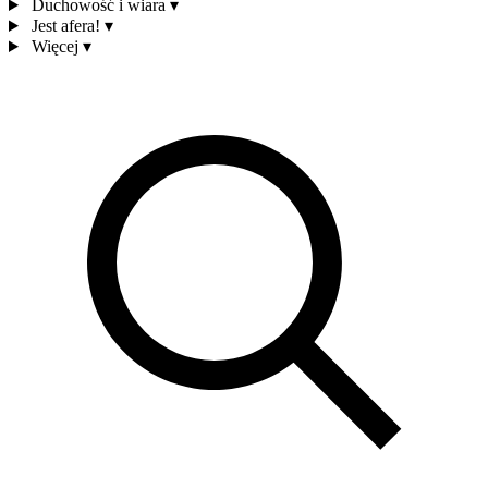
Duchowość i wiara
▾
Jest afera!
▾
Więcej
▾