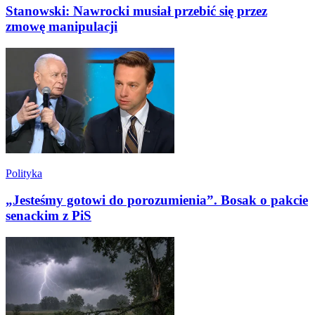
Stanowski: Nawrocki musiał przebić się przez
zmowę manipulacji
Polityka
„Jesteśmy gotowi do porozumienia”. Bosak o pakcie
senackim z PiS