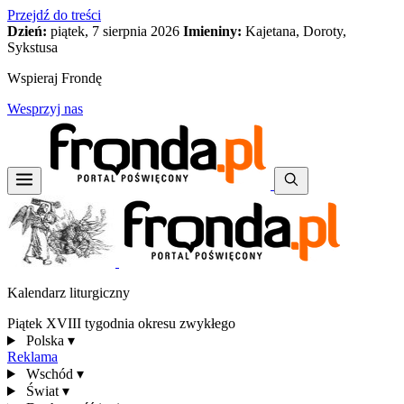
Przejdź do treści
Dzień:
piątek, 7 sierpnia 2026
Imieniny:
Kajetana, Doroty,
Sykstusa
Wspieraj Frondę
Wesprzyj nas
Kalendarz liturgiczny
Piątek XVIII tygodnia okresu zwykłego
Polska
▾
Reklama
Wschód
▾
Świat
▾