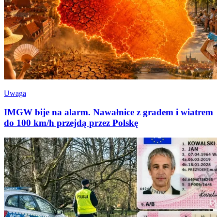
Uwaga
IMGW bije na alarm. Nawałnice z gradem i wiatrem
do 100 km/h przejdą przez Polskę