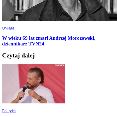
Uwaga
W wieku 69 lat zmarł Andrzej Morozowski,
dziennikarz TVN24
Czytaj dalej
Polityka