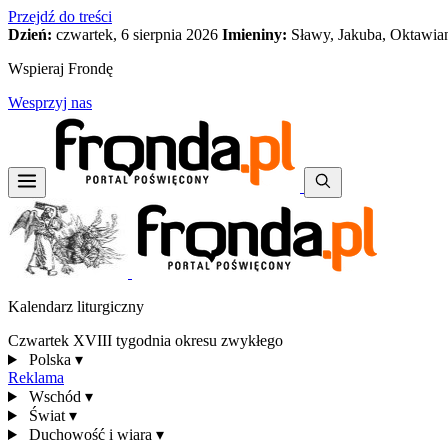
Przejdź do treści
Dzień:
czwartek, 6 sierpnia 2026
Imieniny:
Sławy, Jakuba, Oktawia
Wspieraj Frondę
Wesprzyj nas
Kalendarz liturgiczny
Czwartek XVIII tygodnia okresu zwykłego
Polska
▾
Reklama
Wschód
▾
Świat
▾
Duchowość i wiara
▾