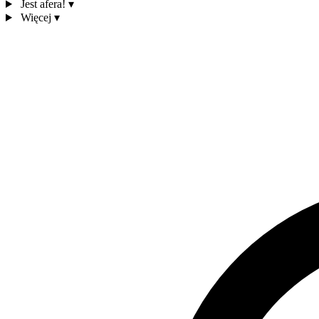
Jest afera!
▾
Więcej
▾