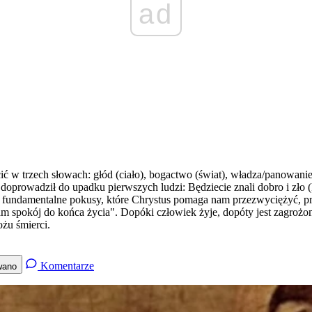
ad
ć w trzech słowach: głód (ciało), bogactwo (świat), władza/panowanie 
y doprowadził do upadku pierwszych ludzi: Będziecie znali dobro i zło 
Trzy fundamentalne pokusy, które Chrystus pomaga nam przezwyciężyć, 
 spokój do końca życia". Dopóki człowiek żyje, dopóty jest zagrożony
żu śmierci.
Komentarze
wano