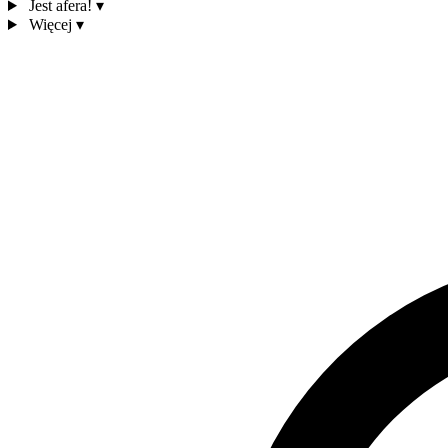
Jest afera!
▾
Więcej
▾