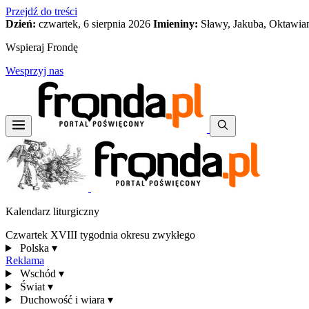
Przejdź do treści
Dzień:
czwartek, 6 sierpnia 2026
Imieniny:
Sławy, Jakuba, Oktawia
Wspieraj Frondę
Wesprzyj nas
Kalendarz liturgiczny
Czwartek XVIII tygodnia okresu zwykłego
Polska
▾
Reklama
Wschód
▾
Świat
▾
Duchowość i wiara
▾