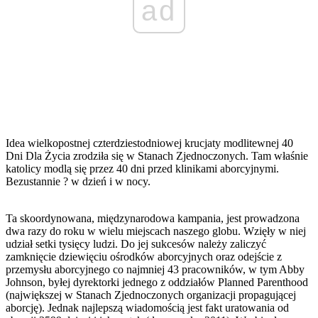
ad
Idea wielkopostnej czterdziestodniowej krucjaty modlitewnej 40
Dni Dla Życia zrodziła się w Stanach Zjednoczonych. Tam właśnie
katolicy modlą się przez 40 dni przed klinikami aborcyjnymi.
Bezustannie ? w dzień i w nocy.
Ta skoordynowana, międzynarodowa kampania, jest prowadzona
dwa razy do roku w wielu miejscach naszego globu. Wzięły w niej
udział setki tysięcy ludzi. Do jej sukcesów należy zaliczyć
zamknięcie dziewięciu ośrodków aborcyjnych oraz odejście z
przemysłu aborcyjnego co najmniej 43 pracowników, w tym Abby
Johnson, byłej dyrektorki jednego z oddziałów Planned Parenthood
(największej w Stanach Zjednoczonych organizacji propagującej
aborcję). Jednak najlepszą wiadomością jest fakt uratowania od