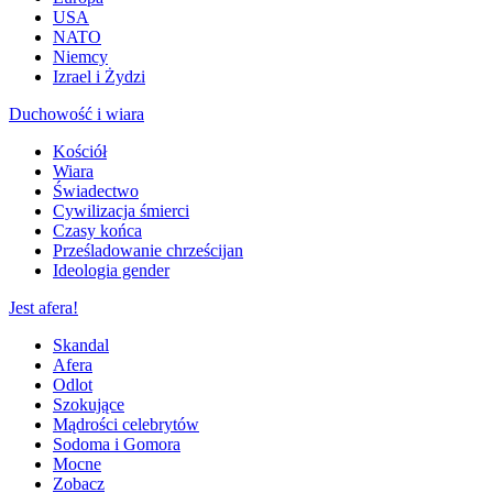
USA
NATO
Niemcy
Izrael i Żydzi
Duchowość i wiara
Kościół
Wiara
Świadectwo
Cywilizacja śmierci
Czasy końca
Prześladowanie chrześcijan
Ideologia gender
Jest afera!
Skandal
Afera
Odlot
Szokujące
Mądrości celebrytów
Sodoma i Gomora
Mocne
Zobacz