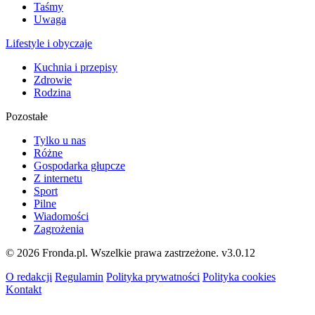
Taśmy
Uwaga
Lifestyle i obyczaje
Kuchnia i przepisy
Zdrowie
Rodzina
Pozostałe
Tylko u nas
Różne
Gospodarka głupcze
Z internetu
Sport
Pilne
Wiadomości
Zagrożenia
© 2026 Fronda.pl. Wszelkie prawa zastrzeżone.
v3.0.12
O redakcji
Regulamin
Polityka prywatności
Polityka cookies
Kontakt