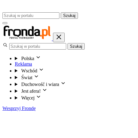
Szukaj
Szukaj
Polska
Reklama
Wschód
Świat
Duchowość i wiara
Jest afera!
Więcej
Wesprzyj Frondę