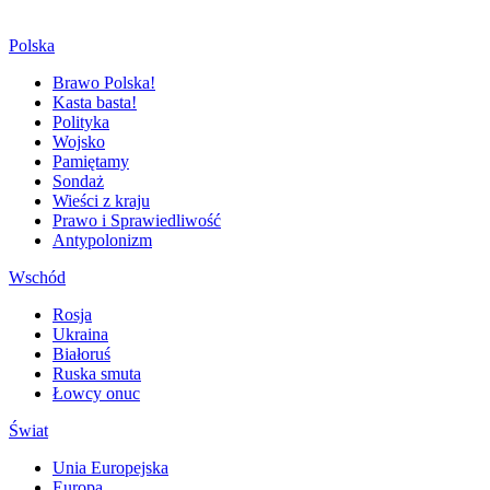
Polska
Brawo Polska!
Kasta basta!
Polityka
Wojsko
Pamiętamy
Sondaż
Wieści z kraju
Prawo i Sprawiedliwość
Antypolonizm
Wschód
Rosja
Ukraina
Białoruś
Ruska smuta
Łowcy onuc
Świat
Unia Europejska
Europa