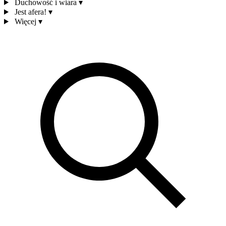
Duchowość i wiara
▾
Jest afera!
▾
Więcej
▾