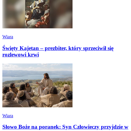
Wiara
Święty Kajetan – prezbiter, który sprzeciwił się
rozlewowi krwi
Wiara
Słowo Boże na poranek: Syn Człowieczy przyjdzie w