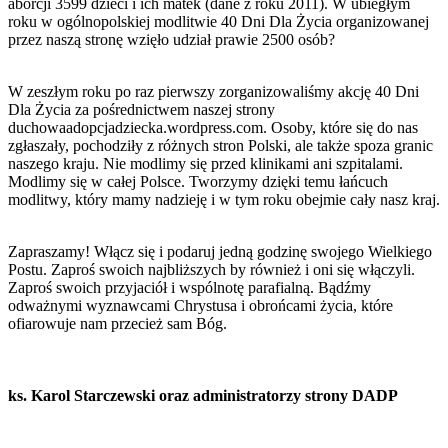
aborcji 3599 dzieci i ich matek (dane z roku 2011). W ubiegłym
roku w ogólnopolskiej modlitwie 40 Dni Dla Życia organizowanej
przez naszą stronę wzięło udział prawie 2500 osób?
W zeszłym roku po raz pierwszy zorganizowaliśmy akcję 40 Dni
Dla Życia za pośrednictwem naszej strony
duchowaadopcjadziecka.wordpress.com. Osoby, które się do nas
zgłaszały, pochodziły z różnych stron Polski, ale także spoza granic
naszego kraju. Nie modlimy się przed klinikami ani szpitalami.
Modlimy się w całej Polsce. Tworzymy dzięki temu łańcuch
modlitwy, który mamy nadzieję i w tym roku obejmie cały nasz kraj.
Zapraszamy! Włącz się i podaruj jedną godzinę swojego Wielkiego
Postu. Zaproś swoich najbliższych by również i oni się włączyli.
Zaproś swoich przyjaciół i wspólnotę parafialną. Bądźmy
odważnymi wyznawcami Chrystusa i obrońcami życia, które
ofiarowuje nam przecież sam Bóg.
ks. Karol Starczewski oraz administratorzy strony DADP