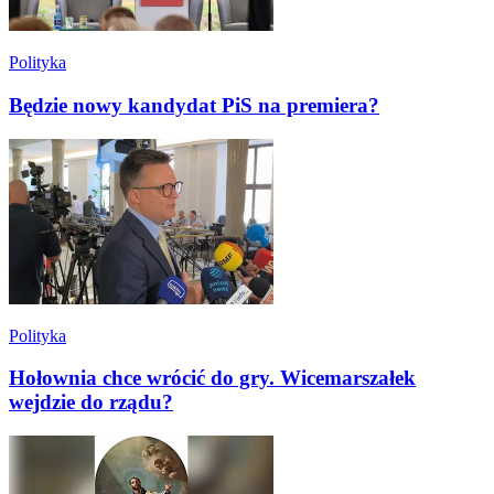
Polityka
Będzie nowy kandydat PiS na premiera?
Polityka
Hołownia chce wrócić do gry. Wicemarszałek
wejdzie do rządu?