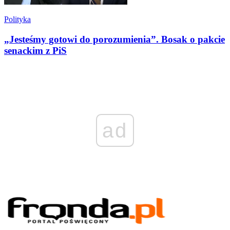
Polityka
„Jesteśmy gotowi do porozumienia”. Bosak o pakcie
senackim z PiS
ad