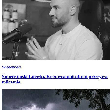
Wiadomości
Śmierć posła Litewki. Kierowca mitsubishi przerywa
milczenie